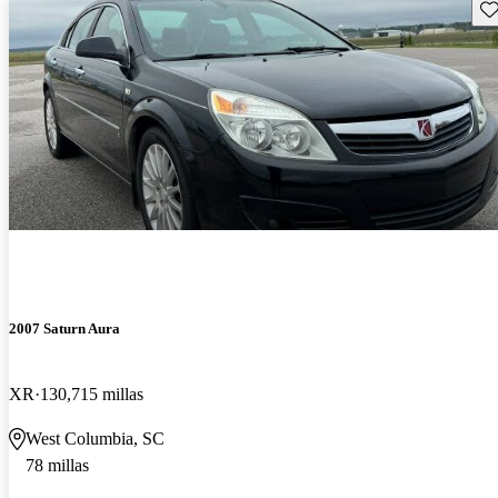
Gu
2007 Saturn Aura
XR
130,715 millas
West Columbia, SC
78 millas