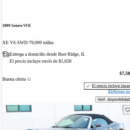
2009 Saturn VUE
XE V6 AWD
79,099 millas
Entrega a domicilio desde Burr Ridge, IL
El precio incluye envío de $1,028
$7,5
Buena oferta
El precio incluye tasa
$145/mes es
Verif. disponibilidad
Gu