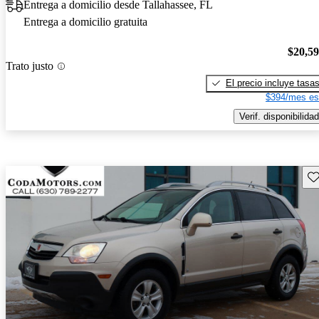
Entrega a domicilio desde Tallahassee, FL
Entrega a domicilio gratuita
$20,5
Trato justo
El precio incluye tasa
$394/mes es
Verif. disponibilidad
Gu