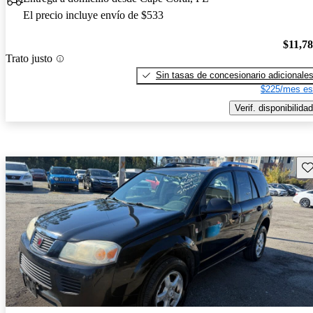
El precio incluye envío de $533
$11,7
Trato justo
Sin tasas de concesionario adicionale
$225/mes es
Verif. disponibilidad
Gu