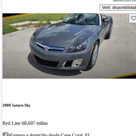
Verif. disponibilidad
Gu
2008 Saturn Sky
Red Line
68,697 millas
Entrega a domicilio desde Cape Coral, FL