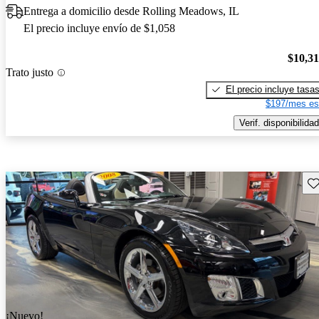
Entrega a domicilio desde Rolling Meadows, IL
El precio incluye envío de $1,058
$10,3
Trato justo
El precio incluye tasa
$197/mes es
Verif. disponibilidad
Gu
¡Nuevo!