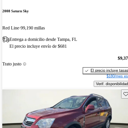
2008 Saturn Sky
Red Line
99,190 millas
Entrega a domicilio desde Tampa, FL
El precio incluye envío de $681
$9,3
Trato justo
El precio incluye tasa
$180/mes es
Verif. disponibilidad
Gu