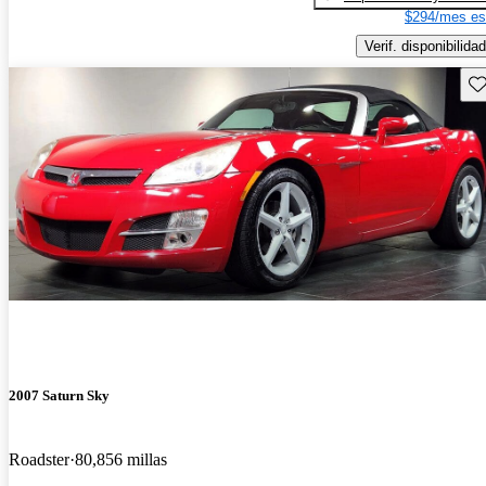
$294/mes es
Verif. disponibilidad
Gu
2007 Saturn Sky
Roadster
80,856 millas