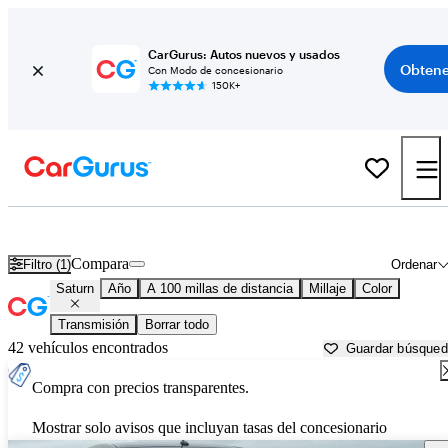
CarGurus: Autos nuevos y usados
Obtene
Con Modo de concesionario
150K+
Autos Saturn usados en venta cerca de
Florence, SC
Compara
Filtro (1)
Ordenar
Saturn
Año
A 100 millas de distancia
Millaje
Color
Transmisión
Borrar todo
42 vehículos encontrados
Guardar búsque
Compra con precios transparentes.
Mostrar solo avisos que incluyan tasas del concesionario