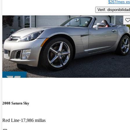
$267/mes es
Verif. disponibilidad
Gu
2008 Saturn Sky
Red Line
17,986 millas