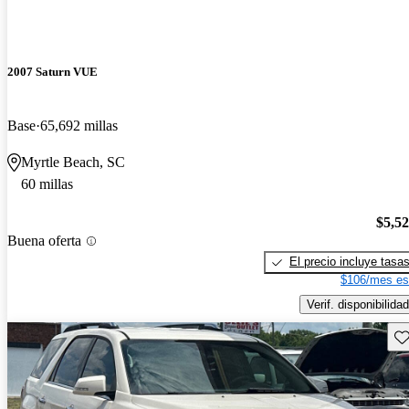
2007 Saturn VUE
Base
65,692 millas
Myrtle Beach, SC
60 millas
$5,5
Buena oferta
El precio incluye tasa
$106/mes es
Verif. disponibilidad
Gu