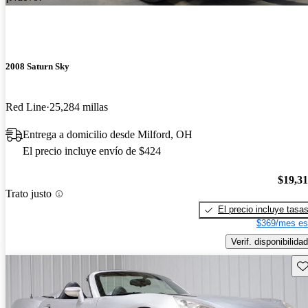
2008 Saturn Sky
Red Line
25,284 millas
Entrega a domicilio desde Milford, OH
El precio incluye envío de $424
$19,3
Trato justo
El precio incluye tasa
$369/mes es
Verif. disponibilidad
Gu