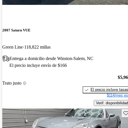
2007 Saturn VUE
Green Line
118,822 millas
Entrega a domicilio desde Winston-Salem, NC
El precio incluye envío de $166
$5,9
Trato justo
El precio incluye tasa
$114/mes es
Verif. disponibilidad
Gu