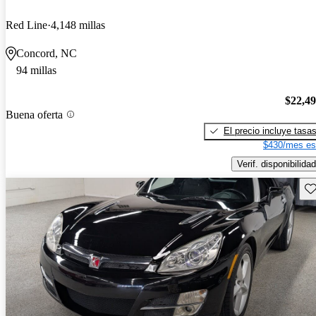
Red Line
4,148 millas
Concord, NC
94 millas
$22,4
Buena oferta
El precio incluye tasa
$430/mes es
Verif. disponibilidad
Gu