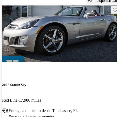
Verif. disponibilidad
Gu
2008 Saturn Sky
Red Line
17,986 millas
Entrega a domicilio desde Tallahassee, FL
Entrega a domicilio gratuita