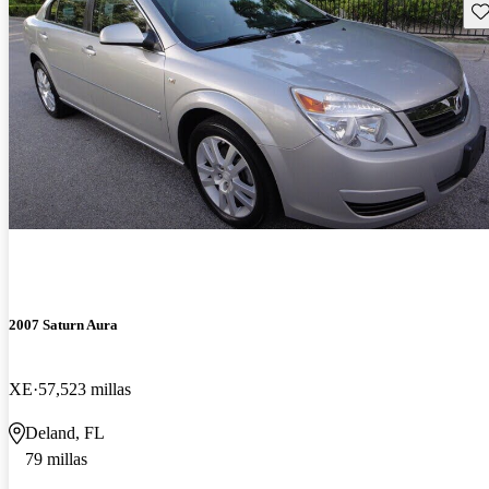
Gu
2007 Saturn Aura
XE
57,523 millas
Deland, FL
79 millas