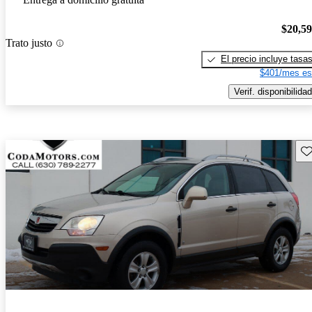
$20,5
Trato justo
El precio incluye tasa
$401/mes es
Verif. disponibilidad
Gu