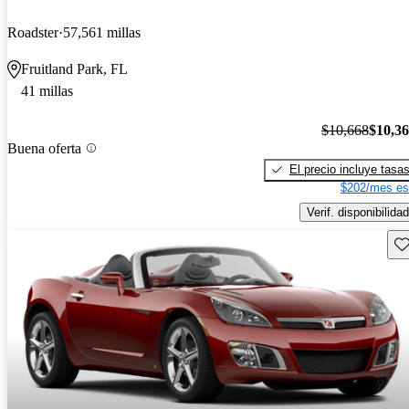
Roadster
57,561 millas
Fruitland Park, FL
41 millas
$10,668
$10,3
Buena oferta
El precio incluye tasa
$202/mes es
Verif. disponibilidad
Gu