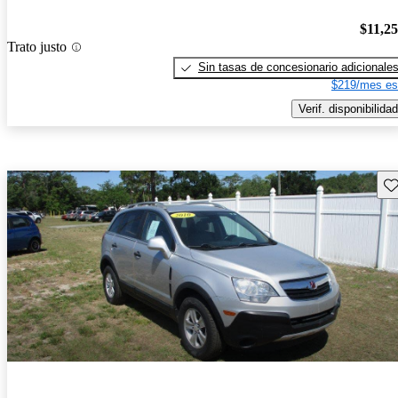
$11,2
Trato justo
Sin tasas de concesionario adicionale
$219/mes es
Verif. disponibilidad
Gu