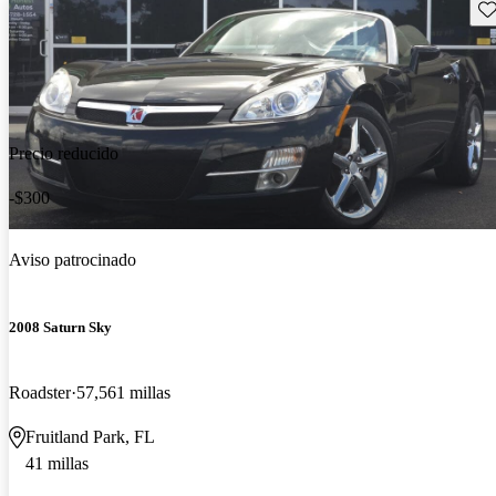
Gu
Precio reducido
-$300
Aviso patrocinado
2008 Saturn Sky
Roadster
57,561 millas
Fruitland Park, FL
41 millas