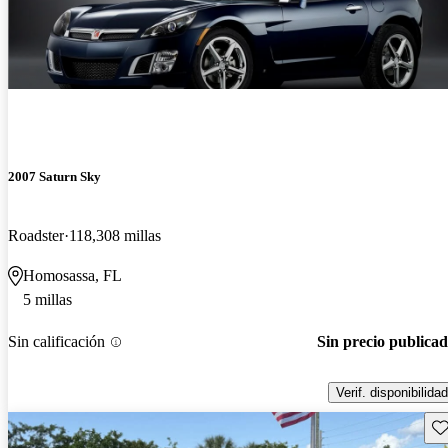
2007 Saturn Sky
Roadster
118,308 millas
Homosassa, FL
5 millas
Sin calificación
Sin precio publica
Verif. disponibilidad
Gu