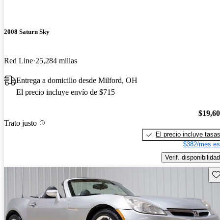
2008 Saturn Sky
Red Line
25,284 millas
Entrega a domicilio desde Milford, OH
El precio incluye envío de $715
$19,6
Trato justo
El precio incluye tasa
$382/mes es
Verif. disponibilidad
Gu