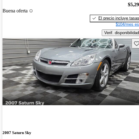
$5,2
Buena oferta
El precio incluye tasa
$104/mes es
Verif. disponibilidad
Gu
2007 Saturn Sky