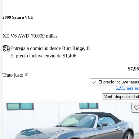
2009 Saturn VUE
XE V6 AWD
79,099 millas
Entrega a domicilio desde Burr Ridge, IL
El precio incluye envío de $1,406
$7,9
Trato justo
El precio incluye tasa
$155/mes es
Verif. disponibilidad
Gu