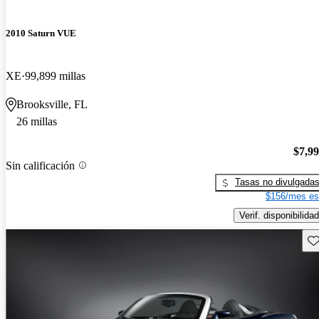
2010 Saturn VUE
XE
99,899 millas
Brooksville, FL
26 millas
$7,9
Sin calificación
Tasas no divulgada
$156/mes es
Verif. disponibilidad
Gu