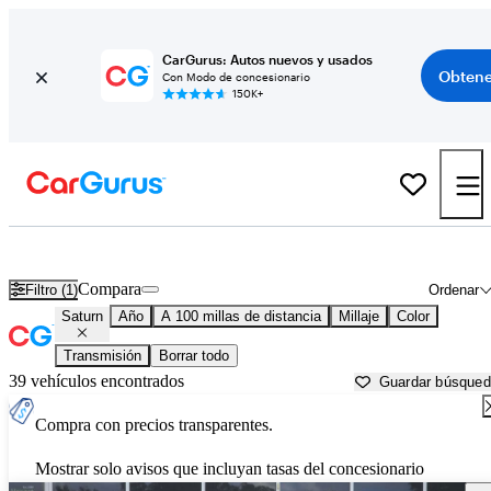
CarGurus: Autos nuevos y usados
Obtene
Con Modo de concesionario
150K+
Autos Saturn usados en venta cerca de
Crystal River, FL
Compara
Filtro (1)
Ordenar
Saturn
Año
A 100 millas de distancia
Millaje
Color
Transmisión
Borrar todo
39 vehículos encontrados
Guardar búsque
Compra con precios transparentes.
Mostrar solo avisos que incluyan tasas del concesionario