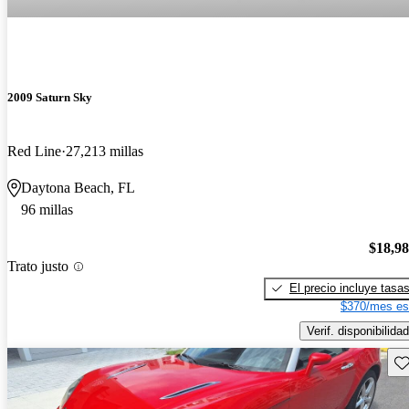
2009 Saturn Sky
Red Line
27,213 millas
Daytona Beach, FL
96 millas
$18,9
Trato justo
El precio incluye tasa
$370/mes es
Verif. disponibilidad
Gu