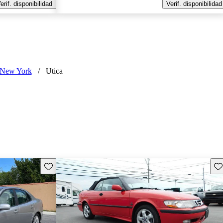
erif. disponibilidad
Verif. disponibilidad
New York
/
Utica
Guarda este Aviso
Gu