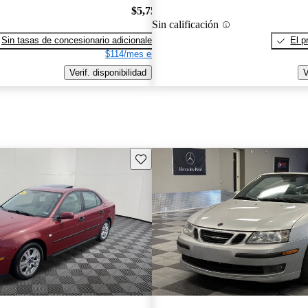
$5,758
Sin calificación
Sin tasas de concesionario adicionales
El p
$114/mes est.
Verif. disponibilidad
V
Guarda este Aviso