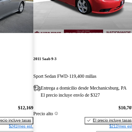
2011 Saab 9-3
Sport Sedan FWD
119,400 millas
Entrega a domicilio desde Mechanicsburg, PA
El precio incluye envío de $327
$12,169
$10,70
Precio alto
recio incluye tasas
El precio incluye tasas
$241/mes est.
$212/mes est