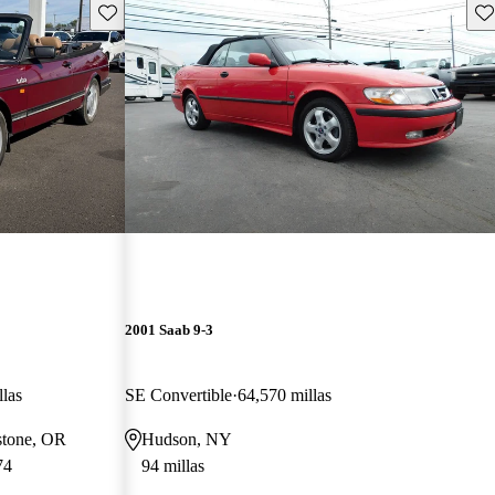
Guarda este Aviso
Gu
2001 Saab 9-3
las
SE Convertible
64,570 millas
stone, OR
Hudson, NY
74
94 millas