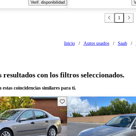
Verif. disponibilidad
V
1
Inicio
/
Autos usados
/
Saab
/
resultados con los filtros seleccionados.
 estas coincidencias similares para ti.
Guarda este Aviso