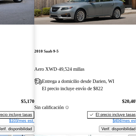
2010 Saab 9-5
Aero XWD
49,524 millas
Entrega a domicilio desde Darien, WI
El precio incluye envío de $822
$5,170
$20,40
Sin calificación
recio incluye tasas
El precio incluye tasas
$103/mes est.
$404/mes est
erif. disponibilidad
Verif. disponibilidad