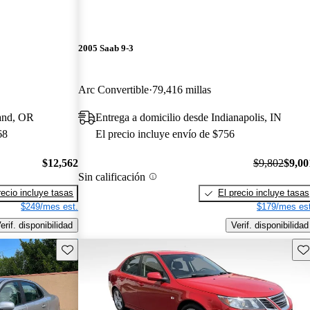
2005 Saab 9-3
Arc Convertible
79,416 millas
land, OR
Entrega a domicilio desde Indianapolis, IN
68
El precio incluye envío de $756
$12,562
$9,802
$9,00
Sin calificación
recio incluye tasas
El precio incluye tasas
$249/mes est.
$179/mes est
erif. disponibilidad
Verif. disponibilidad
Guarda este Aviso
Gu