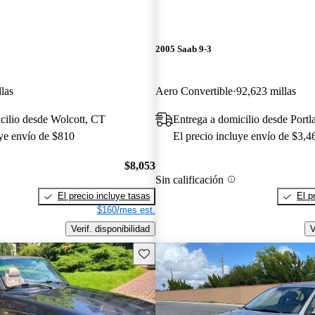
2005 Saab 9-3
las
Aero Convertible
92,623 millas
cilio desde Wolcott, CT
Entrega a domicilio desde Port
uye envío de $810
El precio incluye envío de $3,4
$8,053
Sin calificación
El precio incluye tasas
El p
$160/mes est.
Verif. disponibilidad
V
Guarda este Aviso