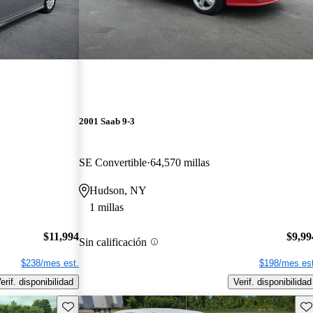
2001 Saab 9-3
SE Convertible
64,570 millas
Hudson, NY
1 millas
$11,994
$9,99
Sin calificación
$238/mes est.
$198/mes est
erif. disponibilidad
Verif. disponibilidad
Guarda este Aviso
Gu