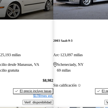
2003 Saab 9-3
25,193 millas
Arc
123,097 millas
icilio desde Manassas, VA
Schenectady, NY
ilio gratuita
69 millas
$8,982
Sin calificación
El precio incluye tasas
El p
$178/mes est.
Verif. disponibilidad
V