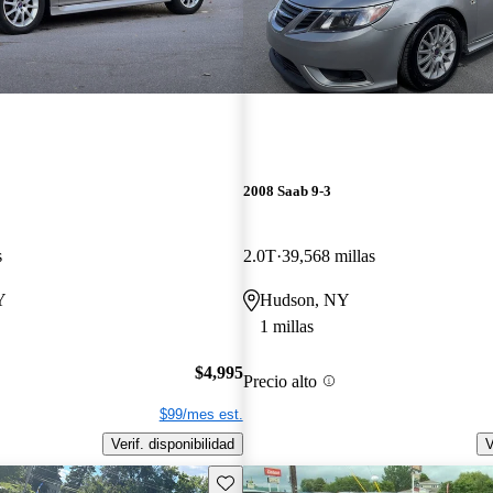
2008 Saab 9-3
s
2.0T
39,568 millas
Y
Hudson, NY
1 millas
$4,995
Precio alto
$99/mes est.
Verif. disponibilidad
V
Guarda este Aviso