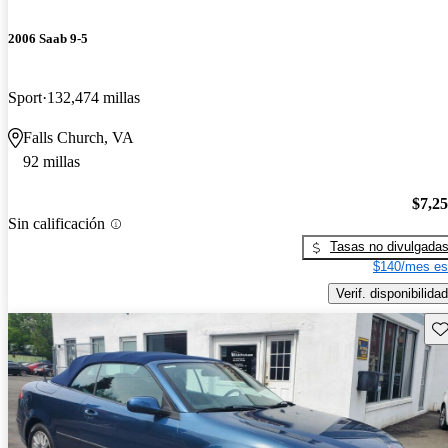
2006 Saab 9-5
Sport
132,474 millas
Falls Church, VA
92 millas
$7,2
Sin calificación
Tasas no divulgada
$140/mes es
Verif. disponibilidad
Gu