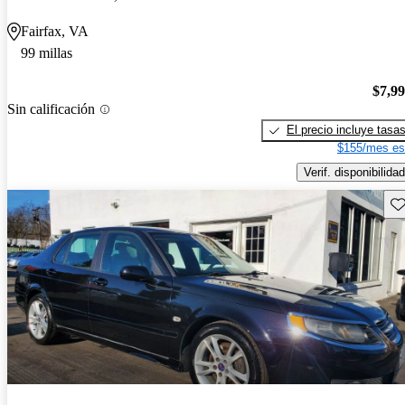
Fairfax, VA
99 millas
$7,9
Sin calificación
El precio incluye tasa
$155/mes es
Verif. disponibilidad
Gu