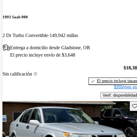
1993 Saab 900
2 Dr Turbo Convertible
149,942 millas
Entrega a domicilio desde Gladstone, OR
El precio incluye envío de $3,648
$18,3
Sin calificación
El precio incluye tasa
$355/mes es
Verif. disponibilidad
Gu