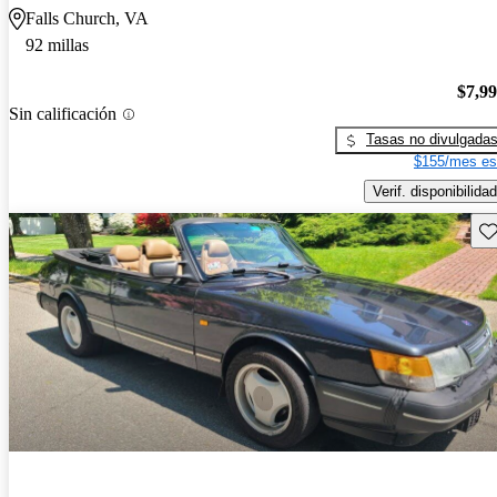
Falls Church, VA
92 millas
$7,9
Sin calificación
Tasas no divulgada
$155/mes es
Verif. disponibilidad
Gu