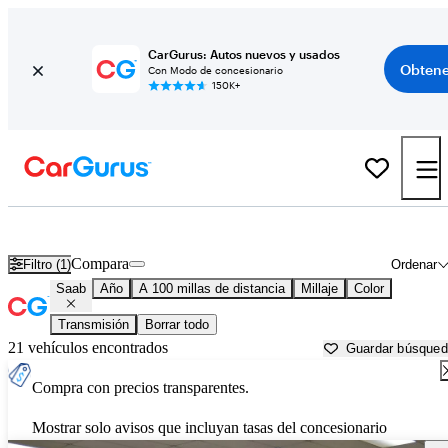
CarGurus: Autos nuevos y usados
Obtene
Con Modo de concesionario
150K+
Autos Saab usados en venta cerca de
Salisbury, MD
Compara
Filtro (1)
Ordenar
Saab
Año
A 100 millas de distancia
Millaje
Color
Transmisión
Borrar todo
21 vehículos encontrados
Guardar búsque
Compra con precios transparentes.
Mostrar solo avisos que incluyan tasas del concesionario