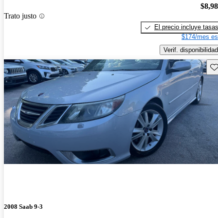
$8,9
Trato justo
El precio incluye tasa
$174/mes es
Verif. disponibilidad
Gu
2008 Saab 9-3