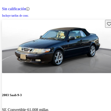
Sin calificación
Incluye tarifas de conc.
Gu
2003 Saab 9-3
SE Convertible
61,008 millas