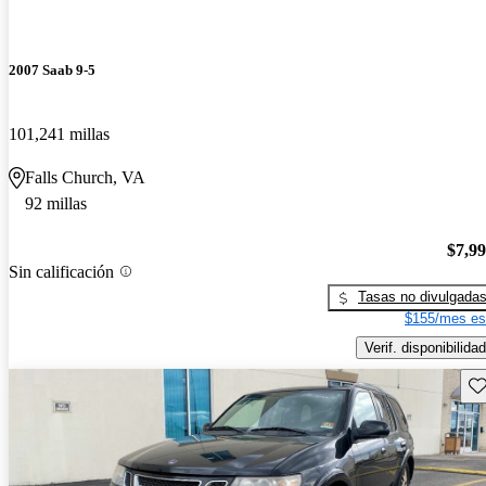
2007 Saab 9-5
101,241 millas
Falls Church, VA
92 millas
$7,9
Sin calificación
Tasas no divulgada
$155/mes es
Verif. disponibilidad
Gu