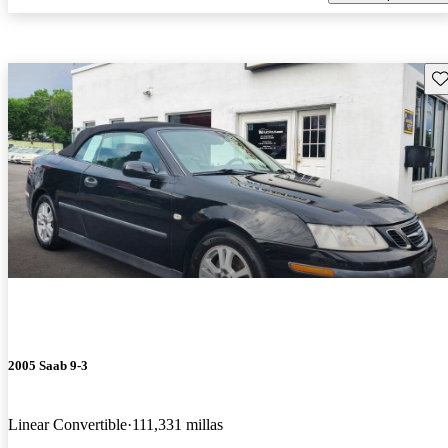
Gu
2005 Saab 9-3
Linear Convertible
111,331 millas