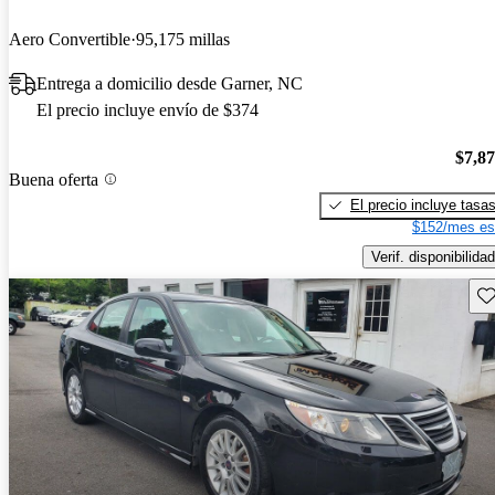
Aero Convertible
95,175 millas
Entrega a domicilio desde Garner, NC
El precio incluye envío de $374
$7,8
Buena oferta
El precio incluye tasa
$152/mes es
Verif. disponibilidad
Gu