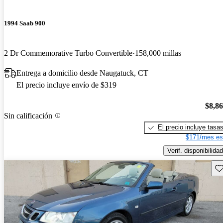
1994 Saab 900
2 Dr Commemorative Turbo Convertible
158,000 millas
Entrega a domicilio desde Naugatuck, CT
El precio incluye envío de $319
$8,8
Sin calificación
El precio incluye tasa
$171/mes es
Verif. disponibilidad
Gu