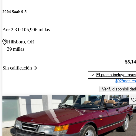
2004 Saab 9-5
Arc 2.3T
105,996 millas
Hillsboro, OR
39 millas
$5,1
Sin calificación
El precio incluye tasa
$92/mes es
Verif. disponibilidad
Gu