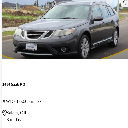
Gu
2010 Saab 9-3
XWD
186,665 millas
Salem, OR
3 millas