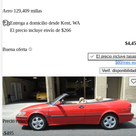
Aero
129,409 millas
Entrega a domicilio desde Kent, WA
El precio incluye envío de $266
$4,4
Buena oferta
El precio incluye tasa
$80/mes es
Verif. disponibilidad
Gu
Precio reducido
-$495