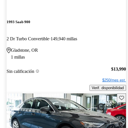
1993 Saab 900
2 Dr Turbo Convertible
149,940 millas
Gladstone, OR
1 millas
$13,990
Sin calificación
$250/mes est.
Verif. disponibilidad
Guard