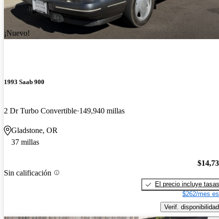
¡Nuevo!
1993 Saab 900
2 Dr Turbo Convertible
149,940 millas
Gladstone, OR
37 millas
$14,7
Sin calificación
El precio incluye tasa
$262/mes es
Verif. disponibilidad