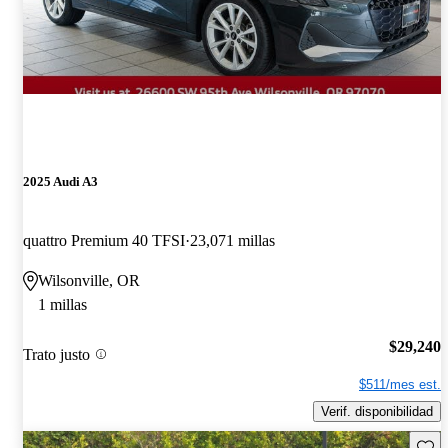
2025 Audi A3
quattro Premium 40 TFSI
23,071 millas
Wilsonville, OR
1 millas
$29,240
Trato justo
$511/mes est.
Verif. disponibilidad
Guard