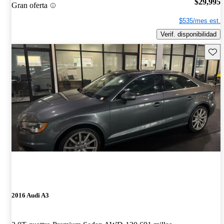
$29,995
Gran oferta
$535/mes est.
Verif. disponibilidad
Guard
2016 Audi A3