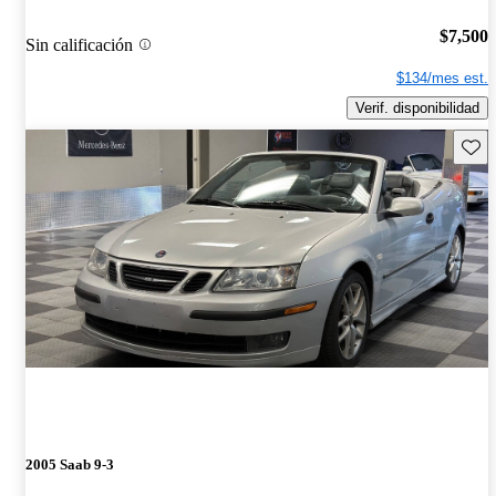
$7,500
Sin calificación
$134/mes est.
Verif. disponibilidad
Guard
2005 Saab 9-3