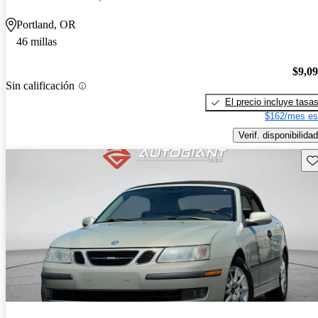
Portland, OR
46 millas
$9,0
Sin calificación
El precio incluye tasa
$162/mes es
Verif. disponibilidad
Gu