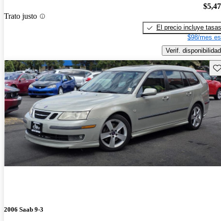
$5,4
Trato justo
El precio incluye tasa
$98/mes es
Verif. disponibilidad
Gu
2006 Saab 9-3