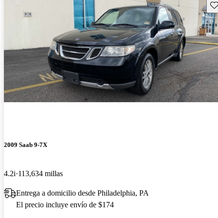
Gu
2009 Saab 9-7X
4.2i
113,634 millas
Entrega a domicilio desde Philadelphia, PA
El precio incluye envío de $174