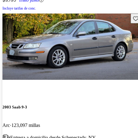
Incluye tarifas de conc.
Gu
2003 Saab 9-3
Arc
123,097 millas
Entrega a domicilio desde Schenectady, NY