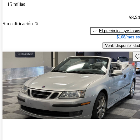
15 millas
$8,5
Sin calificación
El precio incluye tasa
$168/mes es
Verif. disponibilidad
Gu