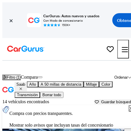
CarGurus: Autos nuevos y usados
Obtene
Con Modo de concesionario
150K+
Autos Saab usados en venta cerca de
New Haven, CT
Compara
Filtro (1)
Ordenar
Saab
Año
A 50 millas de distancia
Millaje
Color
Transmisión
Borrar todo
14 vehículos encontrados
Guardar búsque
Compra con precios transparentes.
Mostrar solo avisos que incluyan tasas del concesionario