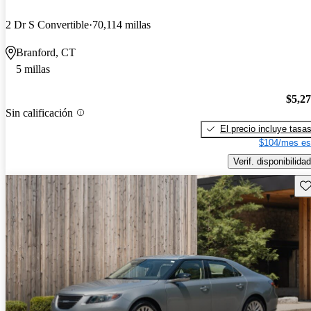
2 Dr S Convertible
70,114 millas
Branford, CT
5 millas
$5,2
Sin calificación
El precio incluye tasa
$104/mes es
Verif. disponibilidad
Gu