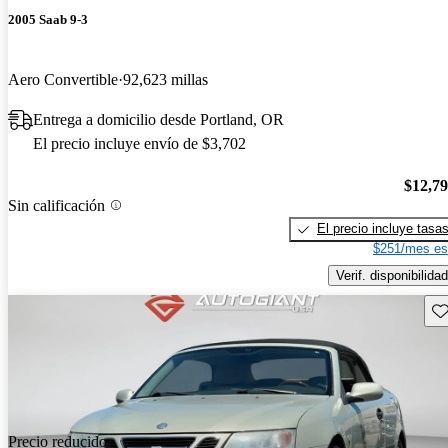
2005 Saab 9-3
Aero Convertible
92,623 millas
Entrega a domicilio desde Portland, OR
El precio incluye envío de $3,702
$12,7
Sin calificación
El precio incluye tasa
$251/mes es
Verif. disponibilidad
Gu
Precio reducido