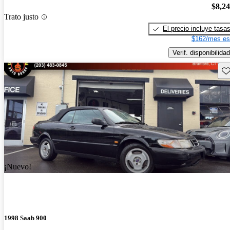
$8,2
Trato justo
El precio incluye tasa
$162/mes es
Verif. disponibilidad
Gu
¡Nuevo!
1998 Saab 900