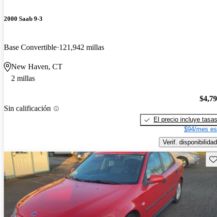
2000 Saab 9-3
Base Convertible
121,942 millas
New Haven, CT
2 millas
$4,7
Sin calificación
El precio incluye tasa
$94/mes es
Verif. disponibilidad
Gu