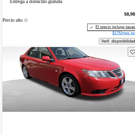
Entrega a domicilio gratuita
$8,9
Precio alto
El precio incluye tasa
$176/mes es
Verif. disponibilidad
Gu