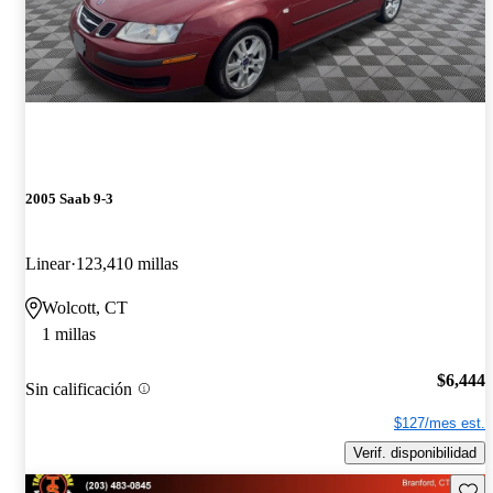
2005 Saab 9-3
Linear
123,410 millas
Wolcott, CT
1 millas
$6,444
Sin calificación
$127/mes est.
Verif. disponibilidad
Guard