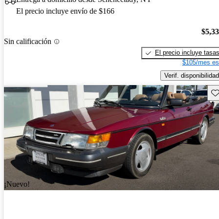
El precio incluye envío de $166
$5,3
Sin calificación
El precio incluye tasa
$105/mes es
Verif. disponibilidad
Gu
¡Nuevo!