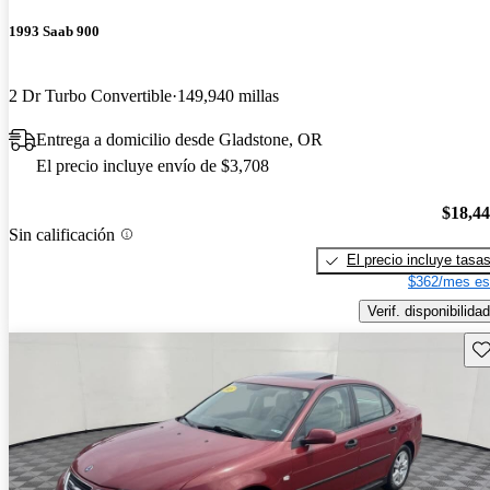
1993 Saab 900
2 Dr Turbo Convertible
149,940 millas
Entrega a domicilio desde Gladstone, OR
El precio incluye envío de $3,708
$18,4
Sin calificación
El precio incluye tasa
$362/mes es
Verif. disponibilidad
Gu