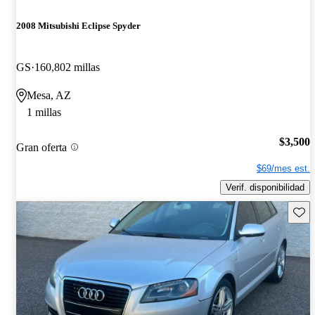
2008 Mitsubishi Eclipse Spyder
GS
160,802 millas
Mesa, AZ
1 millas
$3,500
Gran oferta
$69/mes est.
Verif. disponibilidad
Guard