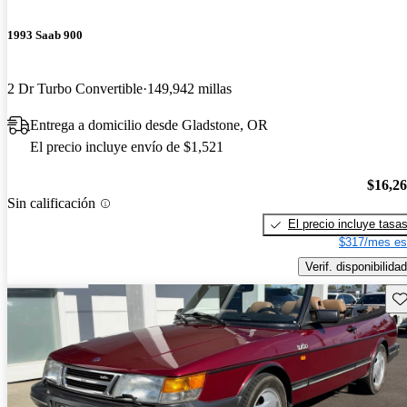
1993 Saab 900
2 Dr Turbo Convertible
149,942 millas
Entrega a domicilio desde Gladstone, OR
El precio incluye envío de $1,521
$16,2
Sin calificación
El precio incluye tasa
$317/mes es
Verif. disponibilidad
Gu