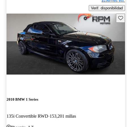
$156/mes est.
Verif. disponibilidad
Guard
2010 BMW 1 Series
135i Convertible RWD
153,201 millas