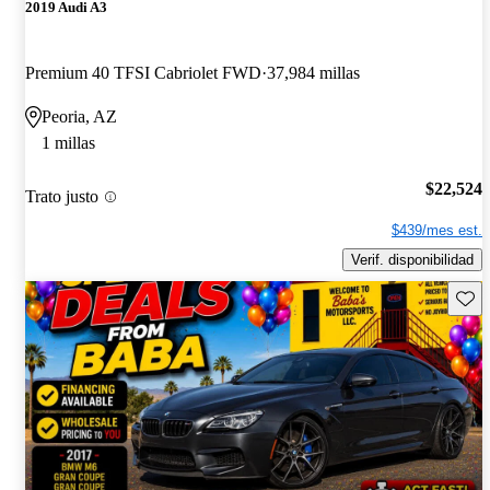
2019 Audi A3
Premium 40 TFSI Cabriolet FWD
37,984 millas
Peoria, AZ
1 millas
$22,524
Trato justo
$439/mes est.
Verif. disponibilidad
Guard