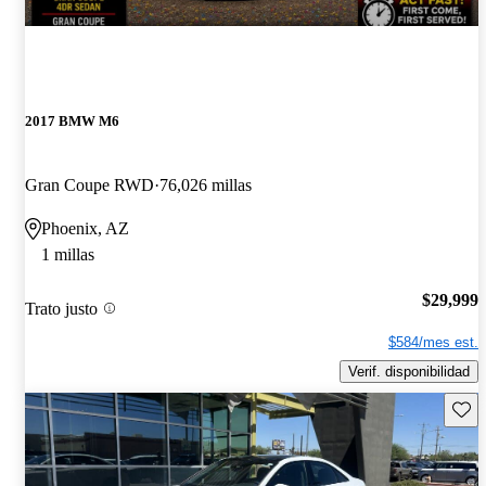
2017 BMW M6
Gran Coupe RWD
76,026 millas
Phoenix, AZ
1 millas
$29,999
Trato justo
$584/mes est.
Verif. disponibilidad
Guard