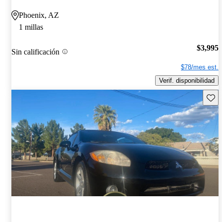
Phoenix, AZ
1 millas
$3,995
Sin calificación
$78/mes est.
Verif. disponibilidad
Guard