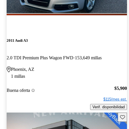
2011 Audi A3
2.0 TDI Premium Plus Wagon FWD
153,649 millas
Phoenix, AZ
1 millas
$5,900
Buena oferta
$115/mes est.
Verif. disponibilidad
Guard