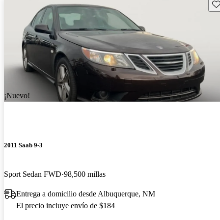
Gu
¡Nuevo!
2011 Saab 9-3
Sport Sedan FWD
98,500 millas
Entrega a domicilio desde Albuquerque, NM
El precio incluye envío de $184