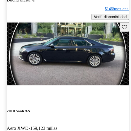
$146/mes est.
Verif. disponibilidad
Guard
2010 Saab 9-5
Aero XWD
159,123 millas