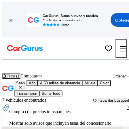
CarGurus: Autos nuevos y usados
Obtene
Con Modo de concesionario
150K+
Autos Saab usados en venta cerca de
Apache Junction, AZ
Compara
Filtro (1)
Ordenar
Saab
Año
A 50 millas de distancia
Millaje
Color
Transmisión
Borrar todo
7 vehículos encontrados
Guardar búsque
Compra con precios transparentes.
Mostrar solo avisos que incluyan tasas del concesionario