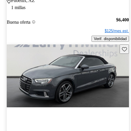
Phoenix, AZ
1 millas
$6,400
Buena oferta
$125/mes est.
Verif. disponibilidad
Guard