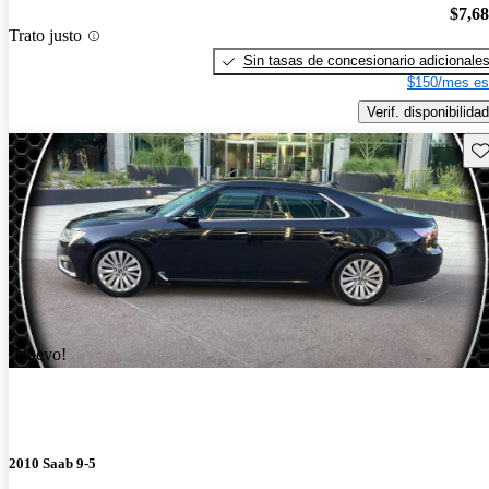
$7,6
Trato justo
Sin tasas de concesionario adicionale
$150/mes es
Verif. disponibilidad
Gu
¡Nuevo!
2010 Saab 9-5