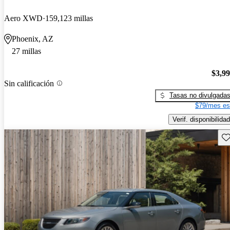
Aero XWD
159,123 millas
Phoenix, AZ
27 millas
$3,9
Sin calificación
Tasas no divulgada
$79/mes es
Verif. disponibilidad
Gu