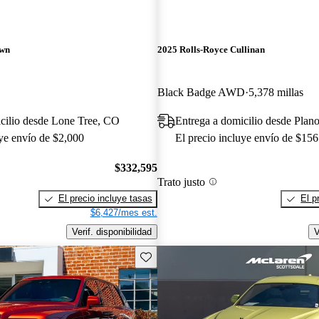
awn
2025 Rolls-Royce Cullinan
Black Badge AWD
5,378 millas
cilio desde Lone Tree, CO
Entrega a domicilio desde Plan
uye envío de $2,000
El precio incluye envío de $156
$332,595
Trato justo
El precio incluye tasas
El p
$6,427/mes est.
Verif. disponibilidad
V
Guarda este Aviso