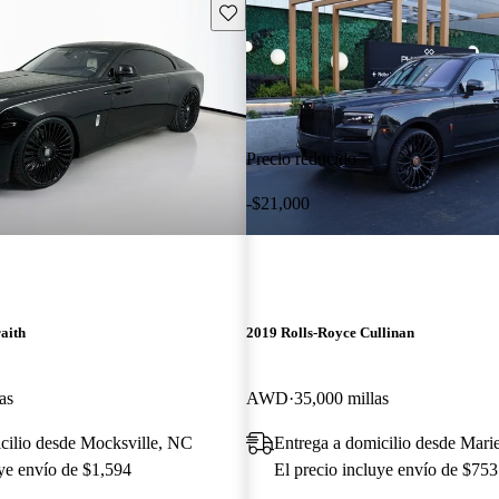
Guarda este Aviso
Precio reducido
-$21,000
aith
2019 Rolls-Royce Cullinan
as
AWD
35,000 millas
cilio desde Mocksville, NC
Entrega a domicilio desde Mari
uye envío de $1,594
El precio incluye envío de $753