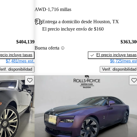
AWD
1,716 millas
Entrega a domicilio desde Houston, TX
El precio incluye envío de $160
$404,139
$363,30
Buena oferta
recio incluye tasas
El precio incluye tasas
$7,481/mes est.
$6,725/mes est
erif. disponibilidad
Verif. disponibilidad
Guarda este Aviso
Gu