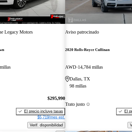
e Legacy Motors
Aviso patrocinado
awn
2020 Rolls-Royce Cullinan
millas
AWD
14,784 millas
Dallas, TX
98 millas
$295,990
Trato justo
El precio incluye tasas
El p
$5,719/mes est.
Verif. disponibilidad
V