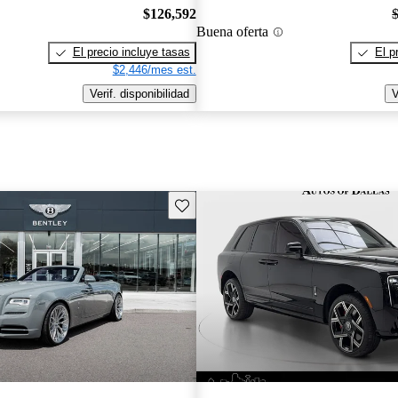
$126,592
Buena oferta
El precio incluye tasas
El p
$2,446/mes est.
Verif. disponibilidad
V
Guarda este Aviso