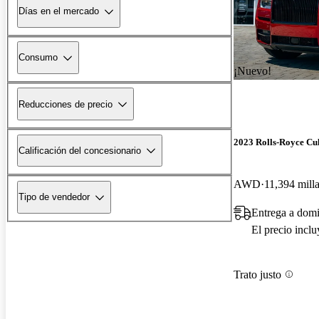
Días en el mercado
Consumo
¡Nuevo!
Reducciones de precio
2023 Rolls-Royce Cu
Calificación del concesionario
AWD
11,394 mill
Tipo de vendedor
Entrega a domi
El precio incl
Trato justo