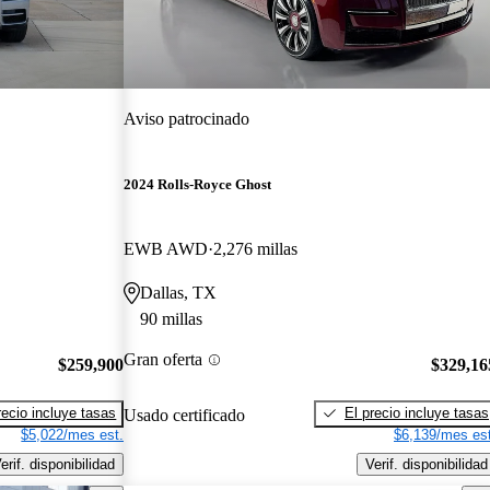
Aviso patrocinado
2024 Rolls-Royce Ghost
EWB AWD
2,276 millas
Dallas, TX
90 millas
Gran oferta
$259,900
$329,16
recio incluye tasas
El precio incluye tasas
Usado certificado
$5,022/mes est.
$6,139/mes est
erif. disponibilidad
Verif. disponibilidad