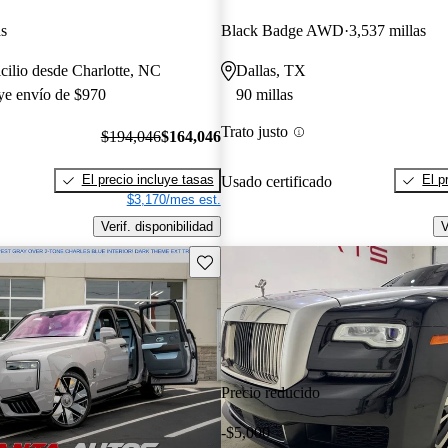
as
Black Badge AWD
3,537 millas
cilio desde Charlotte, NC
Dallas, TX
uye envío de $970
90 millas
Trato justo
$194,046
$164,046
El precio incluye tasas
El p
Usado certificado
$3,170/mes est.
Verif. disponibilidad
V
Guarda este Aviso
Precio reducido
-$5,000