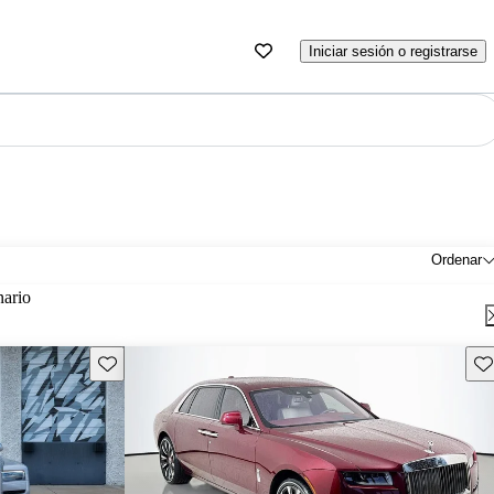
Iniciar sesión o registrarse
Ordenar
nario
Guarda este Aviso
Gu