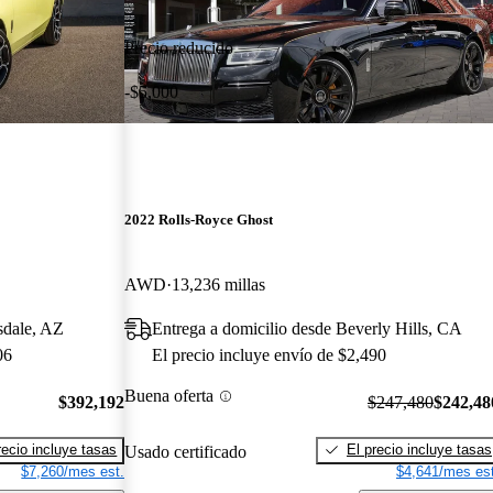
Precio reducido
-$5,000
2022 Rolls-Royce Ghost
AWD
13,236 millas
sdale, AZ
Entrega a domicilio desde Beverly Hills, CA
06
El precio incluye envío de $2,490
Buena oferta
$392,192
$247,480
$242,48
recio incluye tasas
El precio incluye tasas
Usado certificado
$7,260/mes est.
$4,641/mes est