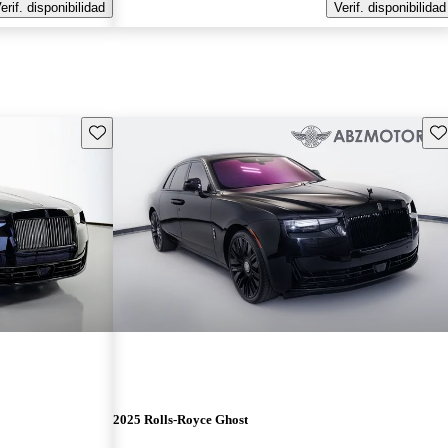
erif. disponibilidad
Verif. disponibilidad
Guarda este Aviso
Gu
2025 Rolls-Royce Ghost