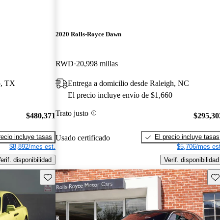
2020 Rolls-Royce Dawn
RWD
20,998 millas
o, TX
Entrega a domicilio desde Raleigh, NC
El precio incluye envío de $1,660
Trato justo
$480,371
$295,30
recio incluye tasas
El precio incluye tasas
Usado certificado
$8,892/mes est.
$5,706/mes est
erif. disponibilidad
Verif. disponibilidad
Guarda este Aviso
Gu