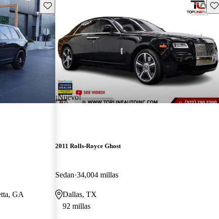
Guarda este Aviso
Gu
¡Nuevo!
2011 Rolls-Royce Ghost
Sedan
34,004 millas
etta, GA
Dallas, TX
92 millas