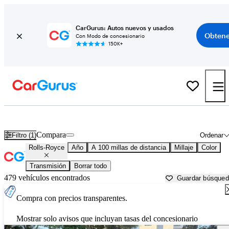
CarGurus: Autos nuevos y usados
Obtene
Con Modo de concesionario
150K+
Autos Rolls-Royce usados en venta cerca de
Sumter, SC
Compara
Filtro (1)
Ordenar
Rolls-Royce
Año
A 100 millas de distancia
Millaje
Color
Transmisión
Borrar todo
479 vehículos encontrados
Guardar búsque
Compra con precios transparentes.
Mostrar solo avisos que incluyan tasas del concesionario