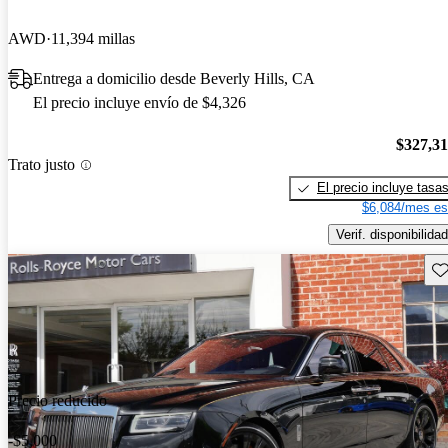
AWD
11,394 millas
Entrega a domicilio desde Beverly Hills, CA
El precio incluye envío de $4,326
$327,3
Trato justo
El precio incluye tasa
$6,084/mes es
Verif. disponibilidad
Gu
Precio reducido
-$5,000