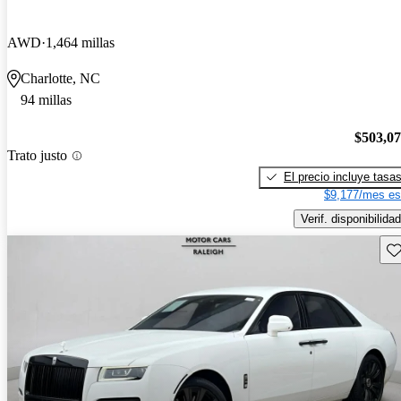
AWD
1,464 millas
Charlotte, NC
94 millas
$503,0
Trato justo
El precio incluye tasa
$9,177/mes es
Verif. disponibilidad
Gu