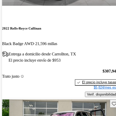
2022 Rolls-Royce Cullinan
Black Badge AWD
21,596 millas
Entrega a domicilio desde Carrollton, TX
El precio incluye envío de $953
$307,9
Trato justo
El precio incluye tasa
$5,824/mes es
Verif. disponibilidad
Gu