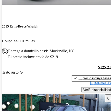
2015 Rolls-Royce Wraith
Coupe
44,001 millas
Entrega a domicilio desde Mocksville, NC
El precio incluye envío de $219
$125,2
Trato justo
El precio incluye tasa
$2,391/mes es
Verif. disponibilidad
Gu