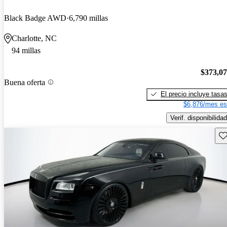
Black Badge AWD
6,790 millas
Charlotte, NC
94 millas
$373,0
Buena oferta
El precio incluye tasa
$6,876/mes es
Verif. disponibilidad
Gu