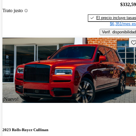
$332,5
Trato justo
El precio incluye tasa
$6,351/mes es
Verif. disponibilidad
Gu
¡Nuevo!
2023 Rolls-Royce Cullinan