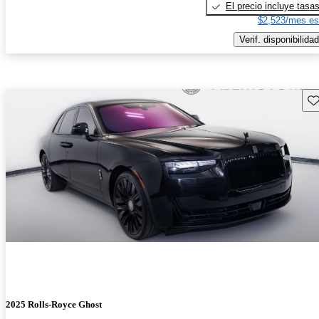
El precio incluye tasa
$2,523/mes es
Verif. disponibilidad
Gu
2025 Rolls-Royce Ghost