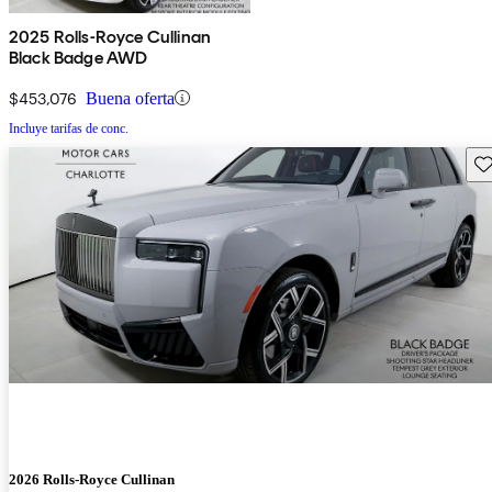
2025 Rolls-Royce Cullinan
Black Badge AWD
$453,076
Buena oferta
Incluye tarifas de conc.
Gu
2026 Rolls-Royce Cullinan