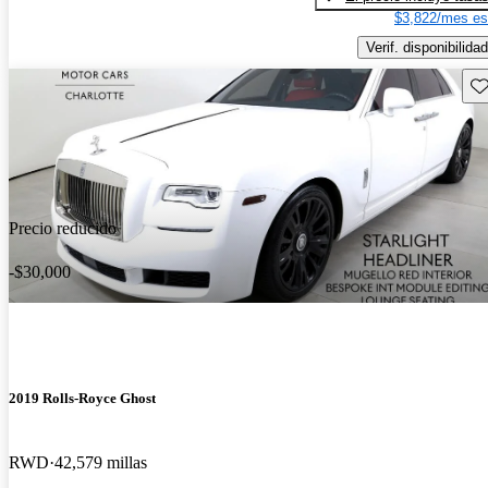
$3,822/mes es
Verif. disponibilidad
Gu
Precio reducido
-$30,000
2019 Rolls-Royce Ghost
RWD
42,579 millas