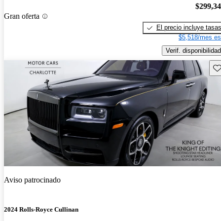
$299,3
Gran oferta
El precio incluye tasa
$5,518/mes es
Verif. disponibilidad
Gu
Aviso patrocinado
2024 Rolls-Royce Cullinan