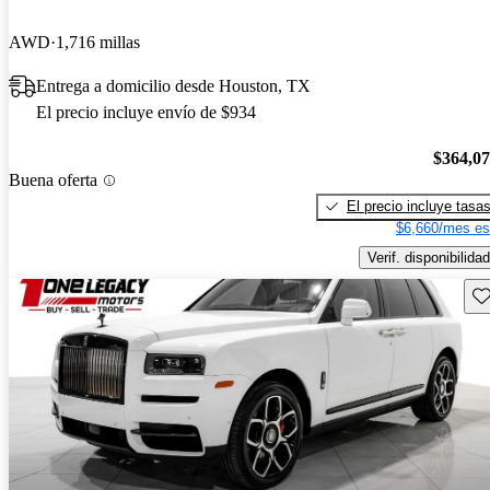
AWD
1,716 millas
Entrega a domicilio desde Houston, TX
El precio incluye envío de $934
$364,0
Buena oferta
El precio incluye tasa
$6,660/mes es
Verif. disponibilidad
Gu