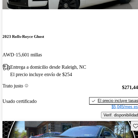
2023 Rolls-Royce Ghost
AWD
15,601 millas
Entrega a domicilio desde Raleigh, NC
El precio incluye envío de $254
Trato justo
$271,4
El precio incluye tasa
Usado certificado
$5,045/mes es
Verif. disponibilidad
Gu