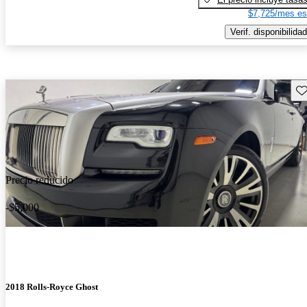
$7,725/mes es
Verif. disponibilidad
Gu
Precio reducido
-$5,000
2018 Rolls-Royce Ghost