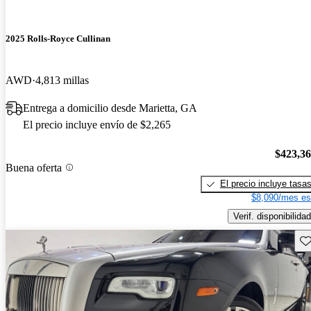
2025 Rolls-Royce Cullinan
AWD
4,813 millas
Entrega a domicilio desde Marietta, GA
El precio incluye envío de $2,265
$423,3
Buena oferta
El precio incluye tasa
$8,090/mes es
Verif. disponibilidad
Gu