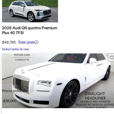
2025 Audi Q5 quattro Premium
Plus 40 TFSI
$46,795
Trato justo
Incluye tarifas de conc.
Gu
Precio reducido
-$30,000