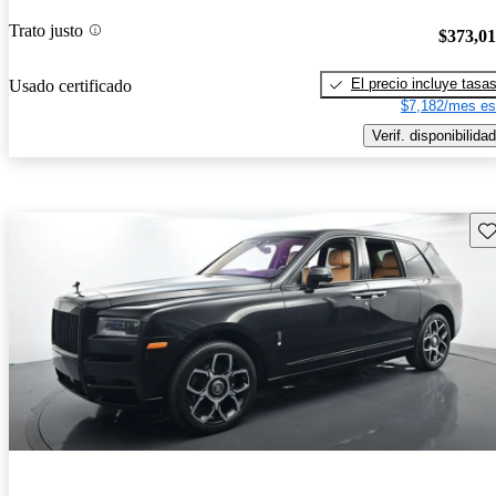
Trato justo
$373,0
El precio incluye tasa
Usado certificado
$7,182/mes es
Verif. disponibilidad
Gu