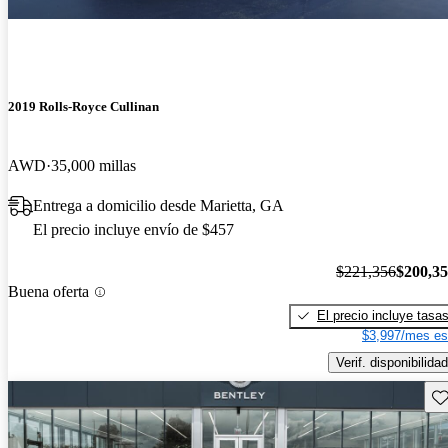
2019 Rolls-Royce Cullinan
AWD
35,000 millas
Entrega a domicilio desde Marietta, GA
El precio incluye envío de $457
$221,356
$200,3
Buena oferta
El precio incluye tasa
$3,997/mes es
Verif. disponibilidad
Gu