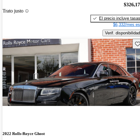
$326,1
Trato justo
El precio incluye tasa
$6,332/mes es
Verif. disponibilidad
Gu
2022 Rolls-Royce Ghost