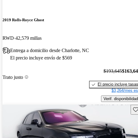
2019 Rolls-Royce Ghost
RWD
42,579 millas
Entrega a domicilio desde Charlotte, NC
El precio incluye envío de $569
$193,645
$163,6
Trato justo
El precio incluye tasa
$3,264/mes es
Verif. disponibilidad
Gu