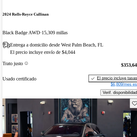
2024 Rolls-Royce Cullinan
Black Badge AWD
15,309 millas
Entrega a domicilio desde West Palm Beach, FL
El precio incluye envío de $4,044
Trato justo
$353,6
El precio incluye tasa
Usado certificado
$6,809/mes es
Verif. disponibilidad
Gu