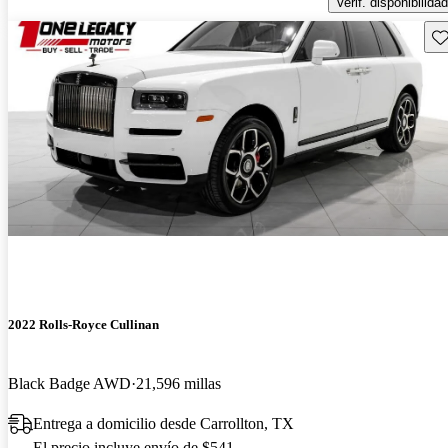
Verif. disponibilidad
Gu
2022 Rolls-Royce Cullinan
Black Badge AWD
21,596 millas
Entrega a domicilio desde Carrollton, TX
El precio incluye envío de $541