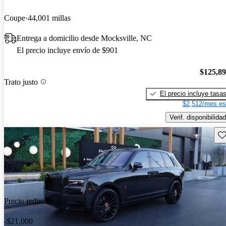
Coupe
44,001 millas
Entrega a domicilio desde Mocksville, NC
El precio incluye envío de $901
$125,8
Trato justo
El precio incluye tasa
$2,512/mes es
Verif. disponibilidad
Gu
Precio reducido
-$21,000