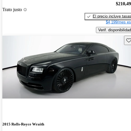
$210,4
Trato justo
El precio incluye tasa
$4,199/mes es
Verif. disponibilidad
Gu
2015 Rolls-Royce Wraith