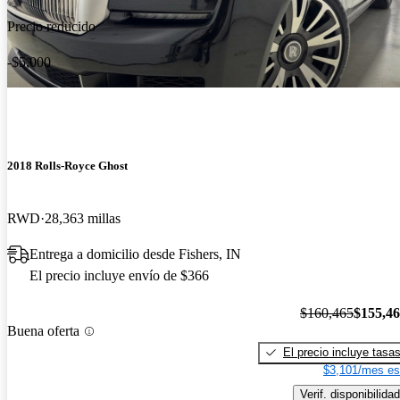
Precio reducido
-$5,000
2018 Rolls-Royce Ghost
RWD
28,363 millas
Entrega a domicilio desde Fishers, IN
El precio incluye envío de $366
$160,465
$155,4
Buena oferta
El precio incluye tasa
$3,101/mes es
Verif. disponibilidad