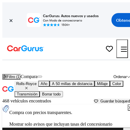
CarGurus: Autos nuevos y usados
Obtene
Con Modo de concesionario
150K+
Autos Rolls-Royce usados en venta cerca de
Saint Louis, MO
Compara
Filtro (1)
Ordenar
Rolls-Royce
Año
A 50 millas de distancia
Millaje
Color
Transmisión
Borrar todo
468 vehículos encontrados
Guardar búsque
Compra con precios transparentes.
Mostrar solo avisos que incluyan tasas del concesionario