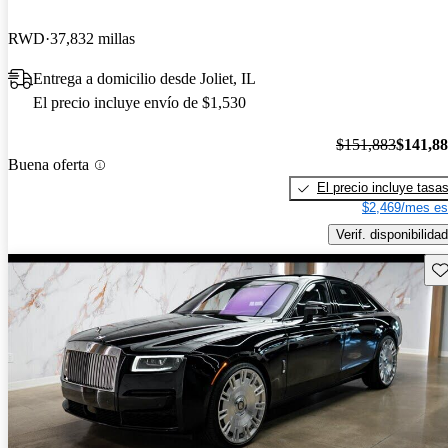
RWD
37,832 millas
Entrega a domicilio desde Joliet, IL
El precio incluye envío de $1,530
$151,883
$141,8
Buena oferta
El precio incluye tasa
$2,469/mes es
Verif. disponibilidad
Gu