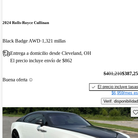
2024 Rolls-Royce Cullinan
Black Badge AWD
1,321 millas
Entrega a domicilio desde Cleveland, OH
El precio incluye envío de $862
$401,210
$387,2
Buena oferta
El precio incluye tasa
$6,959/mes es
Verif. disponibilidad
Gu