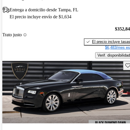
Entrega a domicilio desde Tampa, FL
El precio incluye envío de $1,634
$352,8
Trato justo
El precio incluye tasa
$6,483/mes es
Verif. disponibilidad
Gu