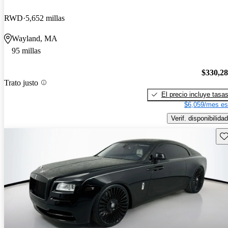
RWD
5,652 millas
Wayland, MA
95 millas
$330,2
Trato justo
El precio incluye tasa
$6,059/mes es
Verif. disponibilidad
Gu