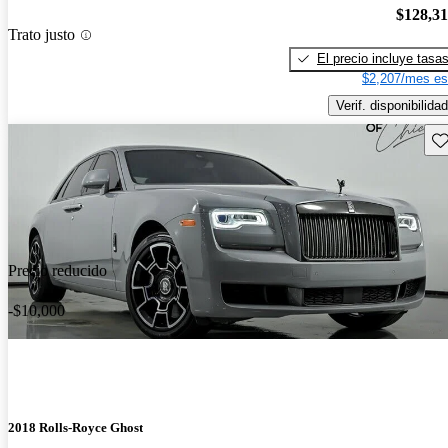
$128,3
Trato justo
El precio incluye tasa
$2,207/mes es
Verif. disponibilidad
Gu
Precio reducido
-$10,000
2018 Rolls-Royce Ghost