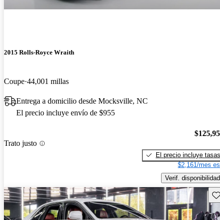
2015 Rolls-Royce Wraith
Coupe
44,001 millas
Entrega a domicilio desde Mocksville, NC
El precio incluye envío de $955
$125,9
Trato justo
El precio incluye tasa
$2,161/mes es
Verif. disponibilidad
Gu