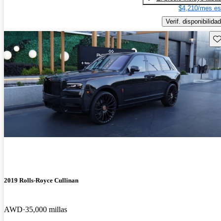
$4,210/mes es
Verif. disponibilidad
Gu
2019 Rolls-Royce Cullinan
AWD
35,000 millas