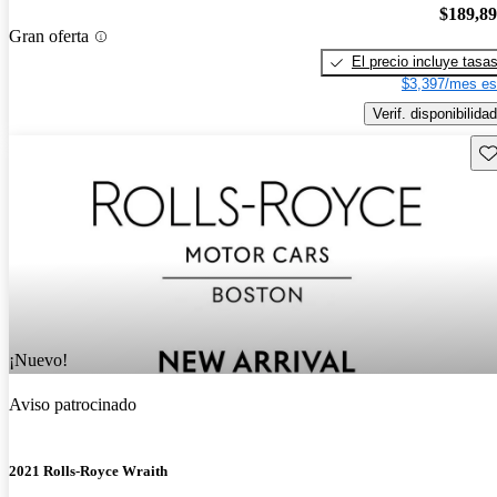
$189,8
Gran oferta
El precio incluye tasa
$3,397/mes es
Verif. disponibilidad
Gu
¡Nuevo!
Aviso patrocinado
2021 Rolls-Royce Wraith