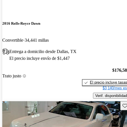
2016 Rolls-Royce Dawn
Convertible
34,441 millas
Entrega a domicilio desde Dallas, TX
El precio incluye envío de $1,447
$176,5
Trato justo
El precio incluye tasa
$3,140/mes es
Verif. disponibilidad
Gu