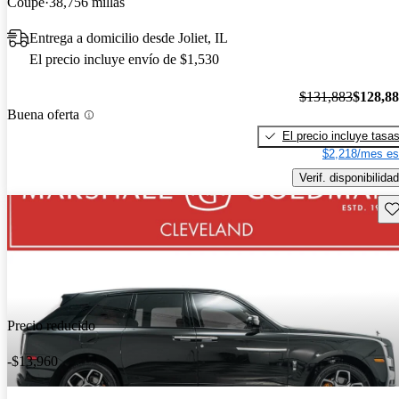
Coupe
38,756 millas
Entrega a domicilio desde Joliet, IL
El precio incluye envío de $1,530
$131,883
$128,8
Buena oferta
El precio incluye tasa
$2,218/mes es
Verif. disponibilidad
Gu
Precio reducido
-$13,960