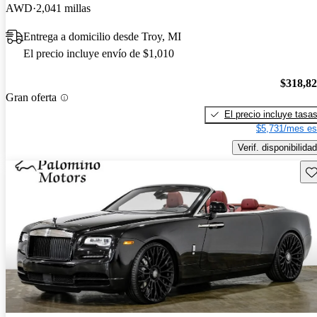
AWD
2,041 millas
Entrega a domicilio desde Troy, MI
El precio incluye envío de $1,010
$318,8
Gran oferta
El precio incluye tasa
$5,731/mes es
Verif. disponibilidad
Gu