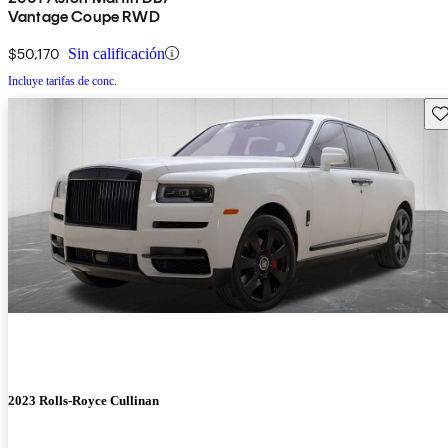
Vantage Coupe RWD
$50,170
Sin calificación
Incluye tarifas de conc.
Gu
2023 Rolls-Royce Cullinan