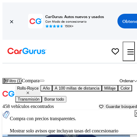
CarGurus: Autos nuevos y usados
Obtene
Con Modo de concesionario
150K+
Autos Rolls-Royce usados en venta cerca de
Pittsfield, MA
Compara
Filtro (1)
Ordenar
Rolls-Royce
Año
A 100 millas de distancia
Millaje
Color
Transmisión
Borrar todo
458 vehículos encontrados
Guardar búsque
Compra con precios transparentes.
Mostrar solo avisos que incluyan tasas del concesionario