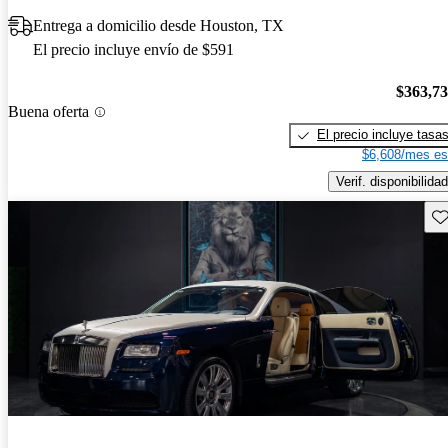
Entrega a domicilio desde Houston, TX
El precio incluye envío de $591
$363,7
Buena oferta
El precio incluye tasa
$6,608/mes es
Verif. disponibilidad
Gu