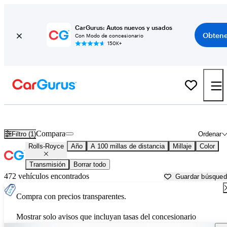
CarGurus: Autos nuevos y usados
Obtene
Con Modo de concesionario
150K+
Autos Rolls-Royce usados en venta cerca de
Panama City, FL
Compara
Filtro (1)
Ordenar
Rolls-Royce
Año
A 100 millas de distancia
Millaje
Color
Transmisión
Borrar todo
472 vehículos encontrados
Guardar búsque
Compra con precios transparentes.
Mostrar solo avisos que incluyan tasas del concesionario