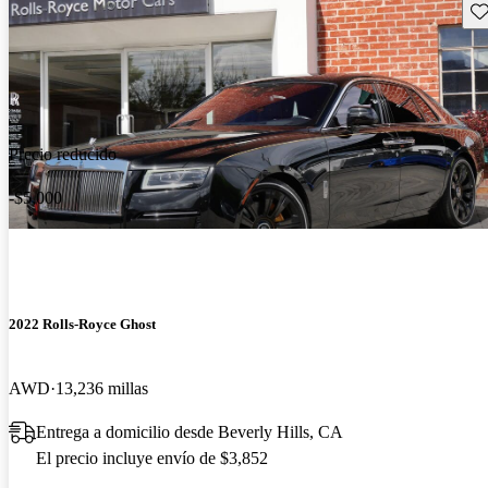
Gu
Precio reducido
-$5,000
2022 Rolls-Royce Ghost
AWD
13,236 millas
Entrega a domicilio desde Beverly Hills, CA
El precio incluye envío de $3,852