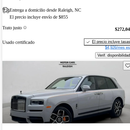
Entrega a domicilio desde Raleigh, NC
El precio incluye envío de $855
Trato justo
$272,0
El precio incluye tasa
Usado certificado
$4,926/mes es
Verif. disponibilidad
Gu