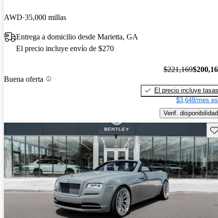
AWD
35,000 millas
Entrega a domicilio desde Marietta, GA
El precio incluye envío de $270
$221,169
$200,1
Buena oferta
El precio incluye tasa
$3,648/mes es
Verif. disponibilidad
Gu