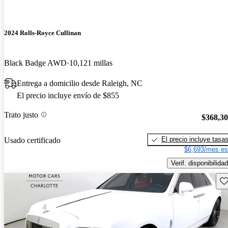
2024 Rolls-Royce Cullinan
Black Badge AWD
10,121 millas
Entrega a domicilio desde Raleigh, NC
El precio incluye envío de $855
Trato justo
$368,3
El precio incluye tasa
Usado certificado
$6,693/mes es
Verif. disponibilidad
Gu