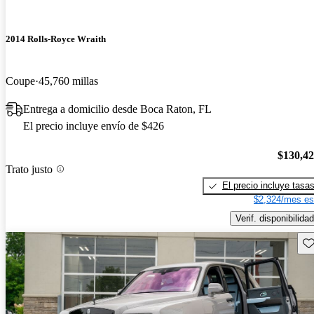
2014 Rolls-Royce Wraith
Coupe
45,760 millas
Entrega a domicilio desde Boca Raton, FL
El precio incluye envío de $426
$130,4
Trato justo
El precio incluye tasa
$2,324/mes es
Verif. disponibilidad
Gu