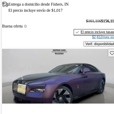
Entrega a domicilio desde Fishers, IN
El precio incluye envío de $1,017
$161,116
$156,1
Buena oferta
El precio incluye tasa
$2,812/mes es
Verif. disponibilidad
Gu