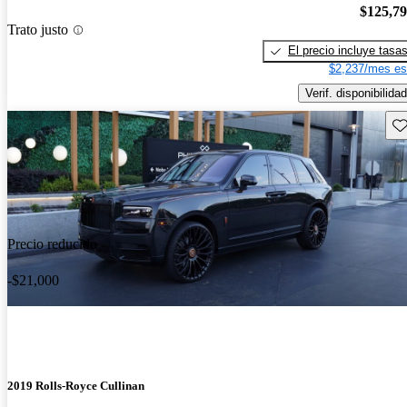
$125,7
Trato justo
El precio incluye tasa
$2,237/mes es
Verif. disponibilidad
Gu
Precio reducido
-$21,000
2019 Rolls-Royce Cullinan