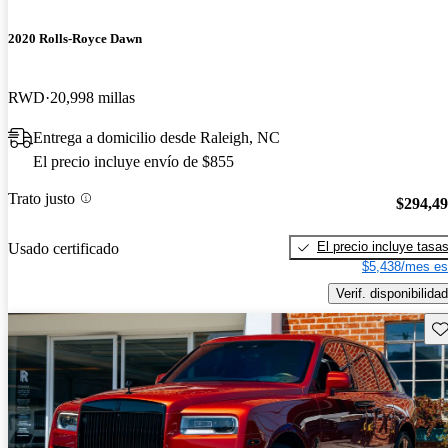
2020 Rolls-Royce Dawn
RWD
20,998 millas
Entrega a domicilio desde Raleigh, NC
El precio incluye envío de $855
Trato justo
$294,4
El precio incluye tasa
Usado certificado
$5,438/mes es
Verif. disponibilidad
Gu