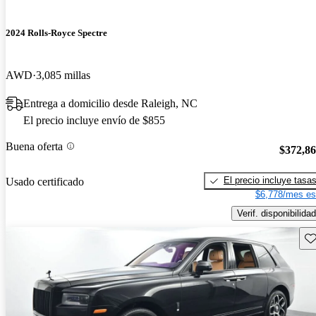
2024 Rolls-Royce Spectre
AWD
3,085 millas
Entrega a domicilio desde Raleigh, NC
El precio incluye envío de $855
Buena oferta
$372,8
El precio incluye tasa
Usado certificado
$6,778/mes es
Verif. disponibilidad
Gu