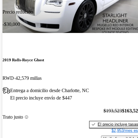
Precio reducido
-$30,000
2019 Rolls-Royce Ghost
RWD
42,579 millas
Entrega a domicilio desde Charlotte, NC
El precio incluye envío de $447
$193,523
$163,5
Trato justo
El precio incluye tasa
$2,953/mes es