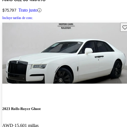
$75,797
Trato justo
Incluye tarifas de conc.
Gu
2023 Rolls-Royce Ghost
AWD
15,601 millas