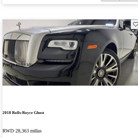
Gu
Precio reducido
-$5,000
2018 Rolls-Royce Ghost
RWD
28,363 millas