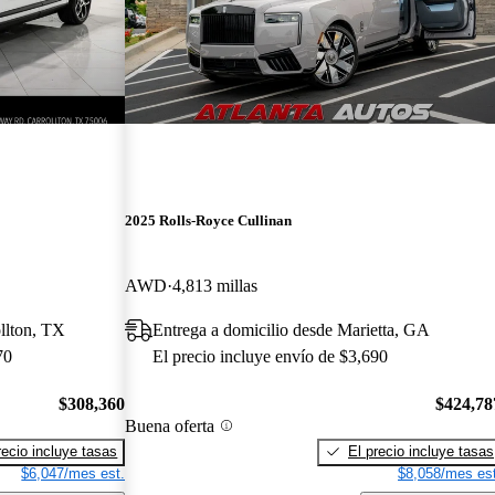
2025 Rolls-Royce Cullinan
AWD
4,813 millas
llton, TX
Entrega a domicilio desde Marietta, GA
70
El precio incluye envío de $3,690
$308,360
$424,78
Buena oferta
recio incluye tasas
El precio incluye tasas
$6,047/mes est.
$8,058/mes est