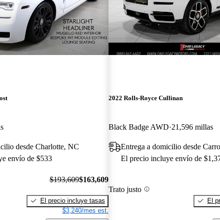
ost
2022 Rolls-Royce Cullinan
as
Black Badge AWD
21,596 millas
cilio desde Charlotte, NC
Entrega a domicilio desde Carro
uye envío de $533
El precio incluye envío de $1,3
$193,609
$163,609
Trato justo
El precio incluye tasas
El p
$3,240/mes est.