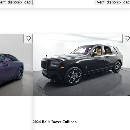
erif. disponibilidad
Verif. disponibilidad
Guarda este Aviso
Gu
2024 Rolls-Royce Cullinan