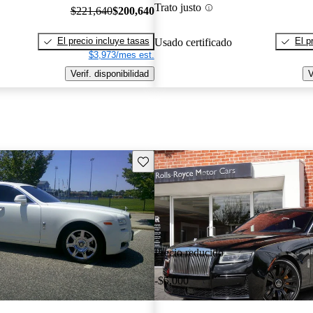
Trato justo
$221,640
$200,640
El precio incluye tasas
El p
Usado certificado
$3,973/mes est.
Verif. disponibilidad
V
Guarda este Aviso
Precio reducido
-$5,000