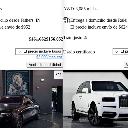
as
AWD
3,085 millas
cilio desde Fishers, IN
Entrega a domicilio desde Rale
uye envío de $952
El precio incluye envío de $624
Trato justo
$161,052
$156,052
El precio incluye tasas
El p
Usado certificado
$3,090/mes est.
Verif. disponibilidad
V
Guarda este Aviso