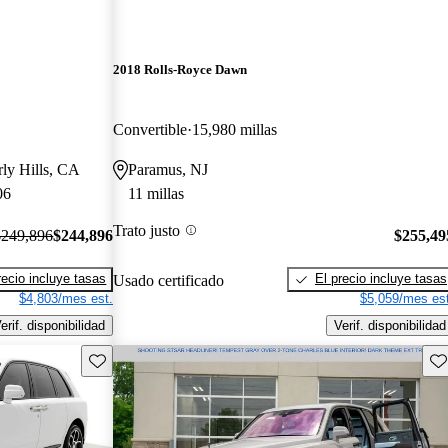
2018 Rolls-Royce Dawn
Convertible
15,980 millas
rly Hills, CA
Paramus, NJ
06
11 millas
Trato justo
$249,896
$244,896
$255,49
recio incluye tasas
El precio incluye tasas
Usado certificado
$4,803/mes est.
$5,059/mes est
erif. disponibilidad
Verif. disponibilidad
Guarda este Aviso
Gu