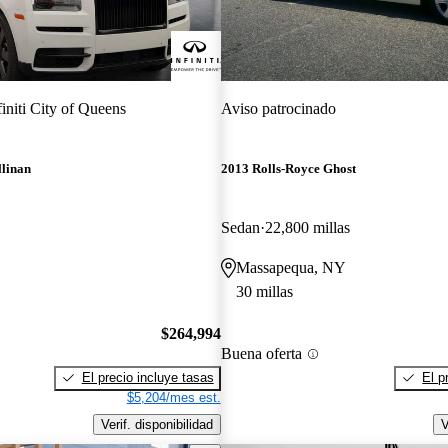
finiti City of Queens
Aviso patrocinado
llinan
2013 Rolls-Royce Ghost
Sedan
22,800 millas
Massapequa, NY
30 millas
$264,994
Buena oferta
El precio incluye tasas
El p
$5,204/mes est.
Verif. disponibilidad
V