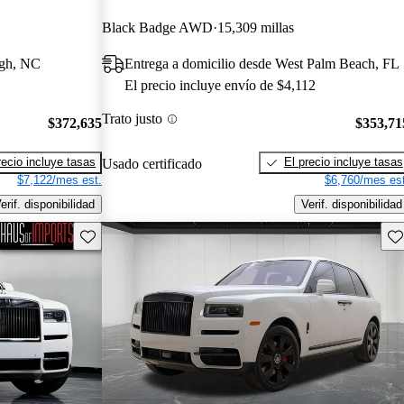
Black Badge AWD
15,309 millas
igh, NC
Entrega a domicilio desde West Palm Beach, FL
El precio incluye envío de $4,112
Trato justo
$372,635
$353,71
recio incluye tasas
El precio incluye tasas
Usado certificado
$7,122/mes est.
$6,760/mes est
erif. disponibilidad
Verif. disponibilidad
Guarda este Aviso
Gu