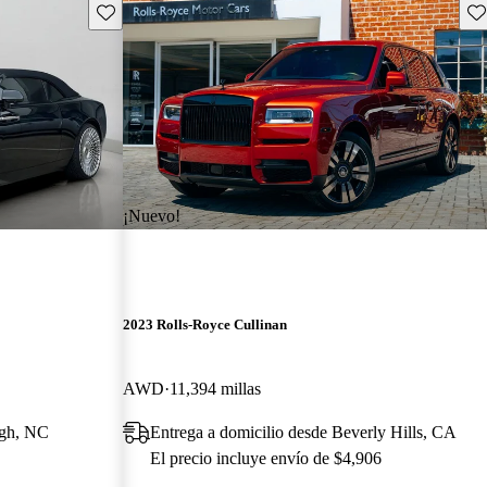
Guarda este Aviso
Gu
¡Nuevo!
2023 Rolls-Royce Cullinan
AWD
11,394 millas
igh, NC
Entrega a domicilio desde Beverly Hills, CA
El precio incluye envío de $4,906