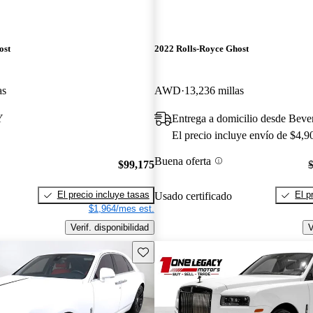
ost
2022 Rolls-Royce Ghost
as
AWD
13,236 millas
Y
Entrega a domicilio desde Beve
El precio incluye envío de $4,9
Buena oferta
$99,175
El precio incluye tasas
El p
Usado certificado
$1,964/mes est.
Verif. disponibilidad
V
Guarda este Aviso