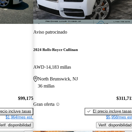
Aviso patrocinado
2024 Rolls-Royce Cullinan
AWD
14,183 millas
North Brunswick, NJ
36 millas
$99,175
$311,71
Gran oferta
recio incluye tasas
El precio incluye tasas
$1,964/mes est.
$5,958/mes est
erif. disponibilidad
Verif. disponibilidad