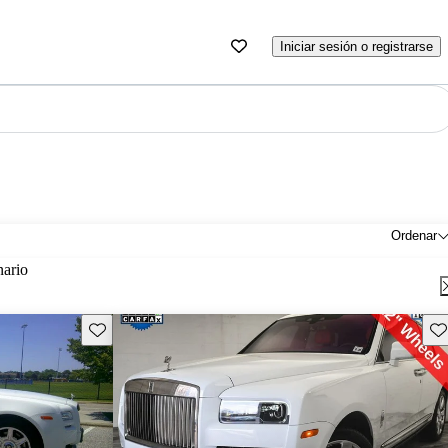
Iniciar sesión o registrarse
Ordenar
nario
Guarda este Aviso
Gu