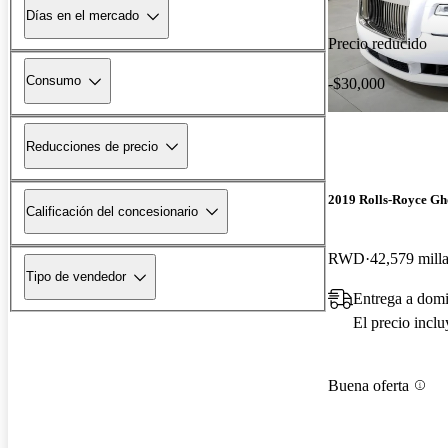
Días en el mercado
Precio reducido
Consumo
-$30,000
Reducciones de precio
2019 Rolls-Royce Gh
Calificación del concesionario
RWD
42,579 mill
Tipo de vendedor
Entrega a domi
El precio incl
Buena oferta