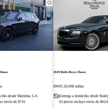
Guarda este Aviso
llinan
2020 Rolls-Royce Dawn
as
RWD
20,998 millas
cilio desde Marietta, GA
Entrega a domicilio desde Rale
uye envío de $741
El precio incluye envío de $624