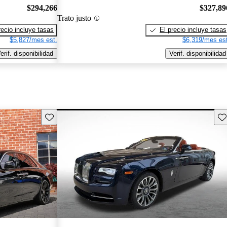
$294,266
$327,89
Trato justo
recio incluye tasas
El precio incluye tasas
$5,827/mes est.
$6,319/mes est
erif. disponibilidad
Verif. disponibilidad
Guarda este Aviso
Gu