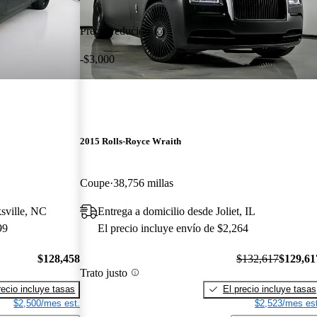
Precio reducido
-$3,000
2015 Rolls-Royce Wraith
Coupe
38,756 millas
sville, NC
Entrega a domicilio desde Joliet, IL
99
El precio incluye envío de $2,264
$128,458
$132,617
$129,61
Trato justo
recio incluye tasas
El precio incluye tasas
$2,500/mes est.
$2,523/mes est