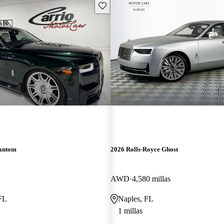
Guarda este Aviso
hantom
2026 Rolls-Royce Ghost
AWD
4,580 millas
 FL
Naples, FL
1 millas