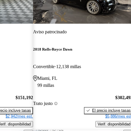
¡Nuevo!
Aviso patrocinado
2018 Rolls-Royce Dawn
Convertible
12,138 millas
Miami, FL
99 millas
$151,192
$302,49
Trato justo
recio incluye tasas
El precio incluye tasas
$2,942/mes est.
$5,886/mes est
erif. disponibilidad
Verif. disponibilidad