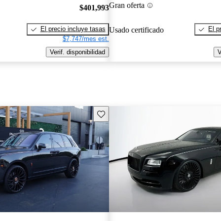
Gran oferta
$401,993
El precio incluye tasas
El p
Usado certificado
$7,747/mes est.
Verif. disponibilidad
V
Guarda este Aviso