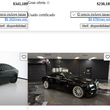
Gran oferta
$341,189
$230,18
recio incluye tasas
El precio incluye tasas
Usado certificado
$6,343/mes est.
$4,479/mes est
erif. disponibilidad
Verif. disponibilidad
Guarda este Aviso
Gu
¡Nuevo!