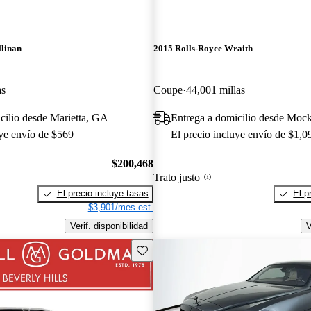
llinan
2015 Rolls-Royce Wraith
as
Coupe
44,001 millas
cilio desde Marietta, GA
Entrega a domicilio desde Mock
uye envío de $569
El precio incluye envío de $1,0
$200,468
Trato justo
El precio incluye tasas
El p
$3,901/mes est.
Verif. disponibilidad
V
Guarda este Aviso