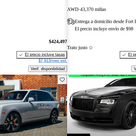
AWD
43,370 millas
Entrega a domicilio desde Fort
El precio incluye envío de $98
$424,497
Trato justo
El precio incluye tasas
El p
$7,913/mes est.
Verif. disponibilidad
V
Guarda este Aviso