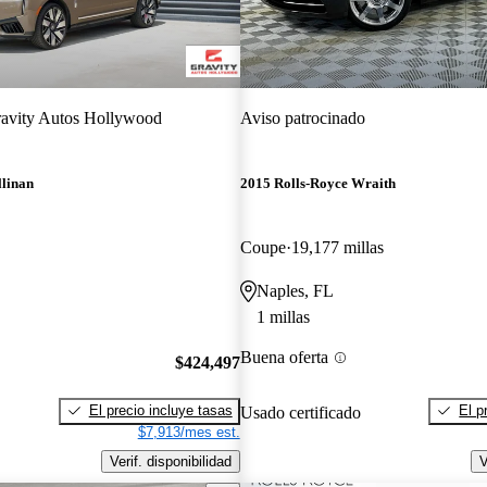
avity Autos Hollywood
Aviso patrocinado
llinan
2015 Rolls-Royce Wraith
Coupe
19,177 millas
Naples, FL
1 millas
Buena oferta
$424,497
El precio incluye tasas
El p
Usado certificado
$7,913/mes est.
Verif. disponibilidad
V