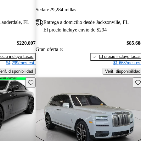
Sedan
29,284 millas
 Lauderdale, FL
Entrega a domicilio desde Jacksonville, FL
El precio incluye envío de $294
$220,897
$85,68
Gran oferta
recio incluye tasas
El precio incluye tasas
$4,299/mes est.
$1,668/mes est
erif. disponibilidad
Verif. disponibilidad
Guarda este Aviso
Gu