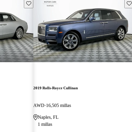
Guarda este Aviso
Gu
2019 Rolls-Royce Cullinan
AWD
16,505 millas
Naples, FL
1 millas