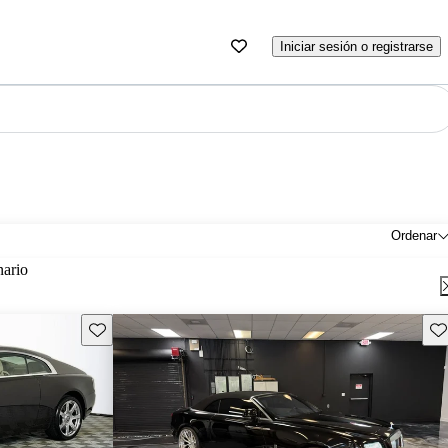
Iniciar sesión o registrarse
Ordenar
nario
Guarda este Aviso
Gu