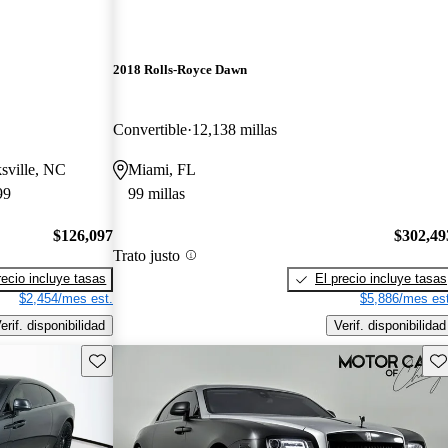
2018 Rolls-Royce Dawn
Convertible
12,138 millas
sville, NC
Miami, FL
99
99 millas
$126,097
$302,49
Trato justo
recio incluye tasas
El precio incluye tasas
$2,454/mes est.
$5,886/mes est
erif. disponibilidad
Verif. disponibilidad
Guarda este Aviso
Gu