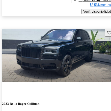
$2,531/mes es
Verif. disponibilidad
Gu
2023 Rolls-Royce Cullinan