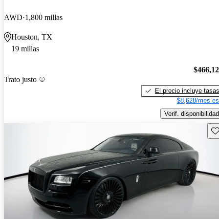
AWD
1,800 millas
Houston, TX
19 millas
$466,1
Trato justo
El precio incluye tasa
$8,628/mes es
Verif. disponibilidad
Gu