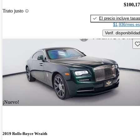
$100,1
Trato justo
El precio incluye tasa
$1,936/mes es
Verif. disponibilidad
Gu
¡Nuevo!
2019 Rolls-Royce Wraith