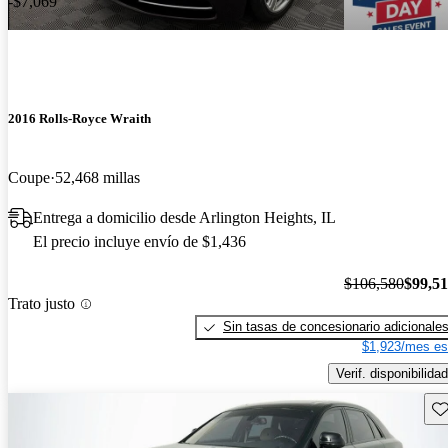
-$7,069
2016 Rolls-Royce Wraith
Coupe
52,468 millas
Entrega a domicilio desde Arlington Heights, IL
El precio incluye envío de $1,436
$106,580
$99,5
Trato justo
Sin tasas de concesionario adicionale
$1,923/mes es
Verif. disponibilidad
Gu