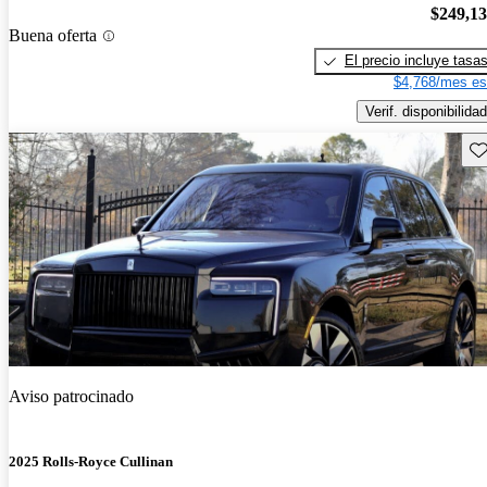
$249,1
Buena oferta
El precio incluye tasa
$4,768/mes es
Verif. disponibilidad
Gu
Aviso patrocinado
2025 Rolls-Royce Cullinan