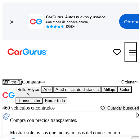
CarGurus: Autos nuevos y usados
Obtene
Con Modo de concesionario
150K+
Autos Rolls-Royce usados en venta cerca de
Katy, TX
Compara
Filtro (1)
Ordenar
Rolls-Royce
Año
A 50 millas de distancia
Millaje
Color
Transmisión
Borrar todo
460 vehículos encontrados
Guardar búsque
Compra con precios transparentes.
Mostrar solo avisos que incluyan tasas del concesionario