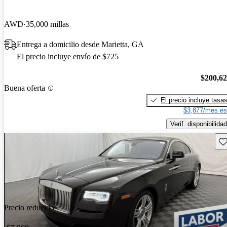
AWD
35,000 millas
Entrega a domicilio desde Marietta, GA
El precio incluye envío de $725
$200,6
Buena oferta
El precio incluye tasa
$3,877/mes es
Verif. disponibilidad
Gu
Precio reducido