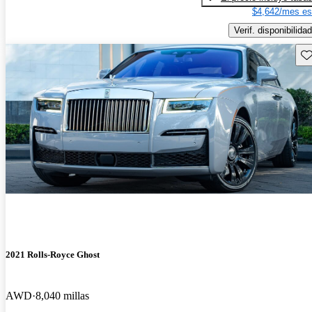
$4,642/mes es
Verif. disponibilidad
Gu
2021 Rolls-Royce Ghost
AWD
8,040 millas