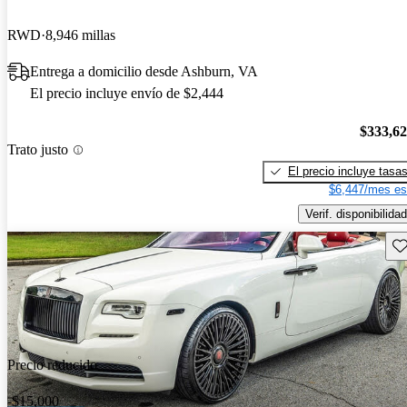
RWD
8,946 millas
Entrega a domicilio desde Ashburn, VA
El precio incluye envío de $2,444
$333,6
Trato justo
El precio incluye tasa
$6,447/mes es
Verif. disponibilidad
Gu
Precio reducido
-$15,000