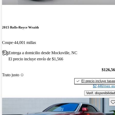
2015 Rolls-Royce Wraith
Coupe
44,001 millas
Entrega a domicilio desde Mocksville, NC
El precio incluye envío de $1,566
$126,5
Trato justo
El precio incluye tasa
$2,446/mes es
Verif. disponibilidad
Gu