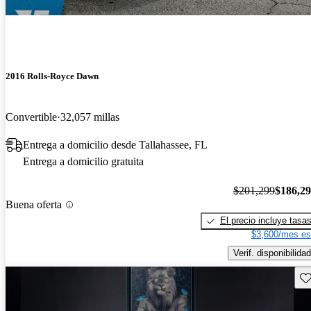
2016 Rolls-Royce Dawn
Convertible
32,057 millas
Entrega a domicilio desde Tallahassee, FL
Entrega a domicilio gratuita
$201,299
$186,2
Buena oferta
El precio incluye tasa
$3,600/mes es
Verif. disponibilidad
Gu