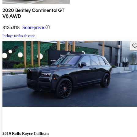
2020 Bentley Continental GT
V8 AWD
$135,618
Sobreprecio
Incluye tarifas de conc.
Gu
2019 Rolls-Royce Cullinan