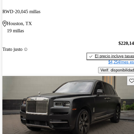
RWD
20,045 millas
Houston, TX
19 millas
$220,1
Trato justo
El precio incluye tasa
$4,254/mes es
Verif. disponibilidad
Gu