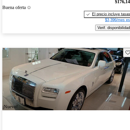
$176,1
Buena oferta
El precio incluye tasa
$3,396/mes es
Verif. disponibilidad
Gu
¡Nuevo!