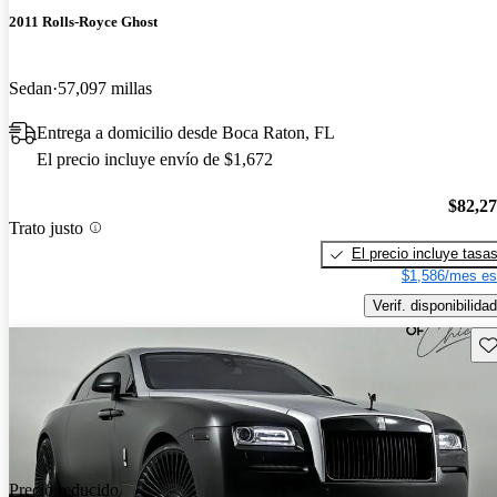
2011 Rolls-Royce Ghost
Sedan
57,097 millas
Entrega a domicilio desde Boca Raton, FL
El precio incluye envío de $1,672
$82,2
Trato justo
El precio incluye tasa
$1,586/mes es
Verif. disponibilidad
Gu
Precio reducido