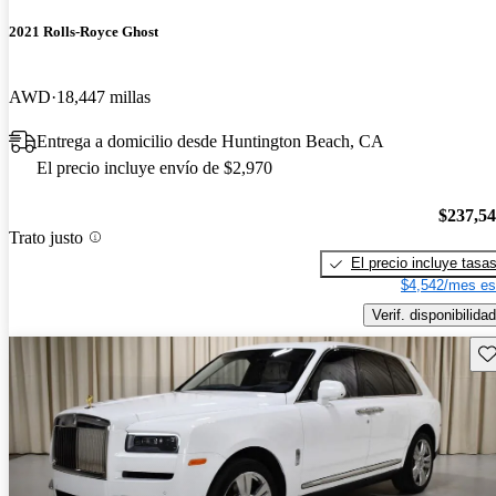
2021 Rolls-Royce Ghost
AWD
18,447 millas
Entrega a domicilio desde Huntington Beach, CA
El precio incluye envío de $2,970
$237,5
Trato justo
El precio incluye tasa
$4,542/mes es
Verif. disponibilidad
Gu