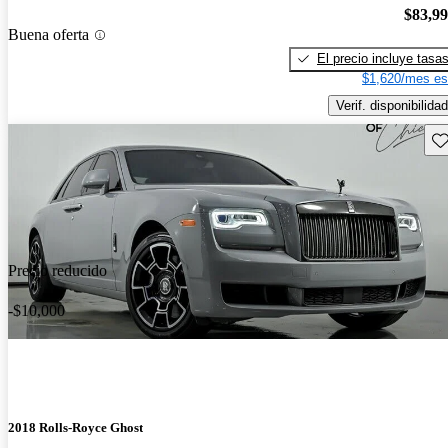
$83,9
Buena oferta
El precio incluye tasa
$1,620/mes es
Verif. disponibilidad
Gu
Precio reducido
-$10,000
2018 Rolls-Royce Ghost