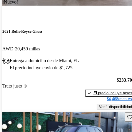
¡Nuevo!
2021 Rolls-Royce Ghost
AWD
20,459 millas
Entrega a domicilio desde Miami, FL
El precio incluye envío de $1,725
$233,7
Trato justo
El precio incluye tasa
$4,468/mes es
Verif. disponibilidad
Gu