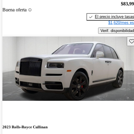
$83,9
Buena oferta
El precio incluye tasa
$1,620/mes es
Verif. disponibilidad
Gu
2023 Rolls-Royce Cullinan