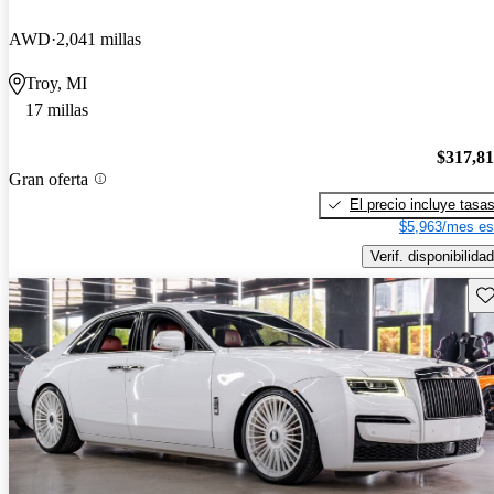
AWD
2,041 millas
Troy, MI
17 millas
$317,8
Gran oferta
El precio incluye tasa
$5,963/mes es
Verif. disponibilidad
Gu