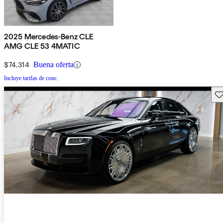
2025 Mercedes-Benz CLE
AMG CLE 53 4MATIC
$74,314
Buena oferta
Incluye tarifas de conc.
Gu