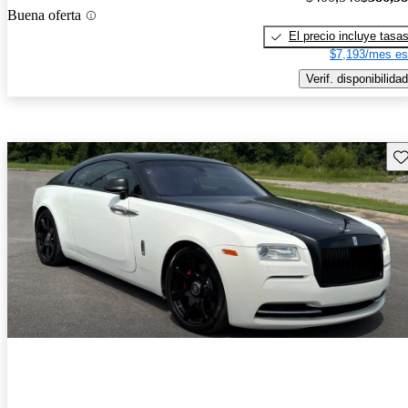
Buena oferta
El precio incluye tasa
$7,193/mes es
Verif. disponibilidad
Gu