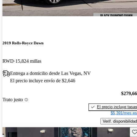
2019 Rolls-Royce Dawn
RWD
15,824 millas
Entrega a domicilio desde Las Vegas, NV
El precio incluye envío de $2,646
$279,6
Trato justo
El precio incluye tasa
$5,391/mes es
Verif. disponibilidad
Gu