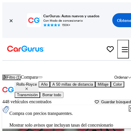
CarGurus: Autos nuevos y usados
Obtene
Con Modo de concesionario
150K+
Autos Rolls-Royce usados en venta cerca de
Detroit, MI
Compara
Filtro (1)
Ordenar
Rolls-Royce
Año
A 50 millas de distancia
Millaje
Color
Transmisión
Borrar todo
448 vehículos encontrados
Guardar búsque
Compra con precios transparentes.
Mostrar solo avisos que incluyan tasas del concesionario