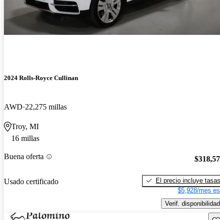
2024 Rolls-Royce Cullinan
AWD
22,275 millas
Troy, MI
16 millas
Buena oferta
$318,5
El precio incluye tasa
Usado certificado
$5,928/mes es
Verif. disponibilidad
Gu