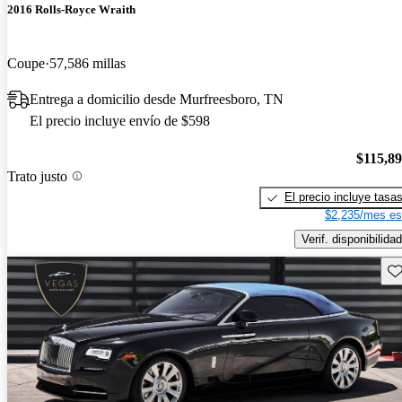
2016 Rolls-Royce Wraith
Coupe
57,586 millas
Entrega a domicilio desde Murfreesboro, TN
El precio incluye envío de $598
$115,8
Trato justo
El precio incluye tasa
$2,235/mes es
Verif. disponibilidad
Gu