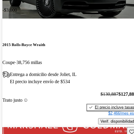
-$3,000
2015 Rolls-Royce Wraith
Coupe
38,756 millas
Entrega a domicilio desde Joliet, IL
El precio incluye envío de $534
$130,887
$127,8
Trato justo
El precio incluye tasa
$2,466/mes es
Verif. disponibilidad
Gu