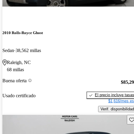
2010 Rolls-Royce Ghost
Sedan
38,562 millas
Raleigh, NC
68 millas
Buena oferta
$85,2
El precio incluye tasa
Usado certificado
$1,616/mes es
Verif. disponibilidad
Gu