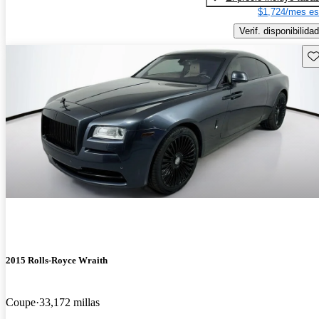
$1,724/mes es
Verif. disponibilidad
Gu
2015 Rolls-Royce Wraith
Coupe
33,172 millas