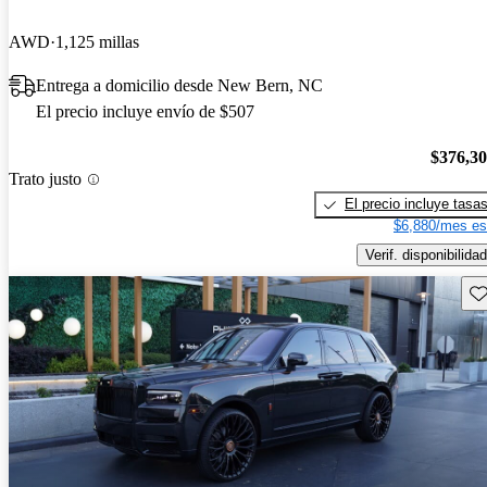
AWD
1,125 millas
Entrega a domicilio desde New Bern, NC
El precio incluye envío de $507
$376,3
Trato justo
El precio incluye tasa
$6,880/mes es
Verif. disponibilidad
Gu