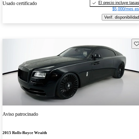
El precio incluye tasa
Usado certificado
$5,000/mes es
Verif. disponibilidad
Gu
Aviso patrocinado
2015 Rolls-Royce Wraith