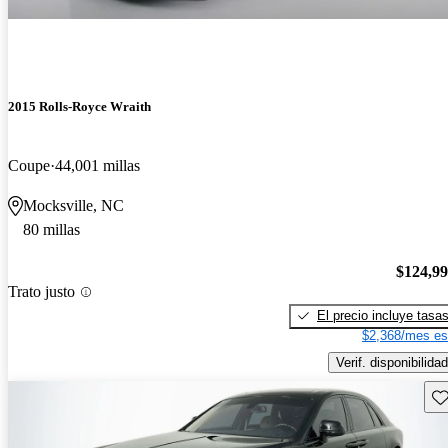
2015 Rolls-Royce Wraith
Coupe
44,001 millas
Mocksville, NC
80 millas
$124,9
Trato justo
El precio incluye tasa
$2,368/mes es
Verif. disponibilidad
Gu