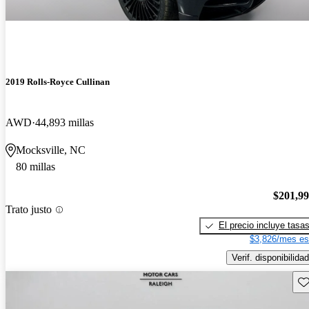
2019 Rolls-Royce Cullinan
AWD
44,893 millas
Mocksville, NC
80 millas
$201,9
Trato justo
El precio incluye tasa
$3,826/mes es
Verif. disponibilidad
Gu