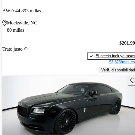
AWD
44,893 millas
Mocksville, NC
80 millas
$201,9
Trato justo
El precio incluye tasa
$3,826/mes es
Verif. disponibilidad
Gu