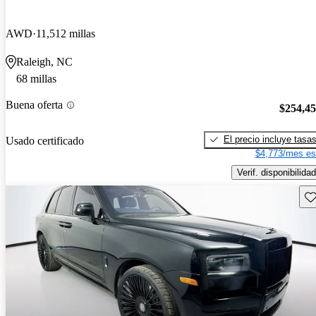
AWD
11,512 millas
Raleigh, NC
68 millas
Buena oferta
$254,4
El precio incluye tasa
Usado certificado
$4,773/mes es
Verif. disponibilidad
Gu