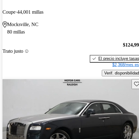
Coupe
44,001 millas
Mocksville, NC
80 millas
$124,9
Trato justo
El precio incluye tasa
$2,368/mes es
Verif. disponibilidad
Gu