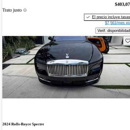
$403,0
Trato justo
El precio incluye tasa
$7,561/mes es
Verif. disponibilidad
Gu
2024 Rolls-Royce Spectre