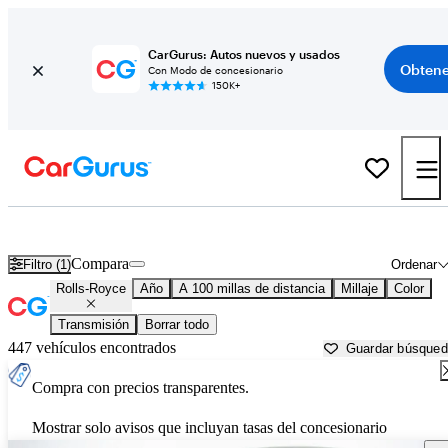
CarGurus: Autos nuevos y usados
Obtene
Con Modo de concesionario
150K+
Autos Rolls-Royce usados en venta cerca de
Danville, VA
Compara
Filtro (1)
Ordenar
Rolls-Royce
Año
A 100 millas de distancia
Millaje
Color
Transmisión
Borrar todo
447 vehículos encontrados
Guardar búsque
Compra con precios transparentes.
Mostrar solo avisos que incluyan tasas del concesionario