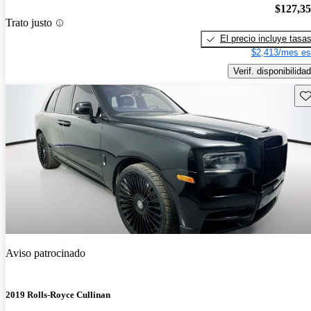
$127,3
Trato justo
El precio incluye tasa
$2,413/mes es
Verif. disponibilidad
Gu
Aviso patrocinado
2019 Rolls-Royce Cullinan