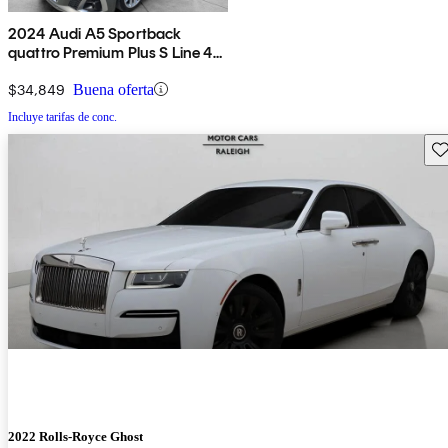
2024 Audi A5 Sportback
quattro Premium Plus S Line 45
TFSI AWD
$34,849
Buena oferta
Incluye tarifas de conc.
Gu
2022 Rolls-Royce Ghost