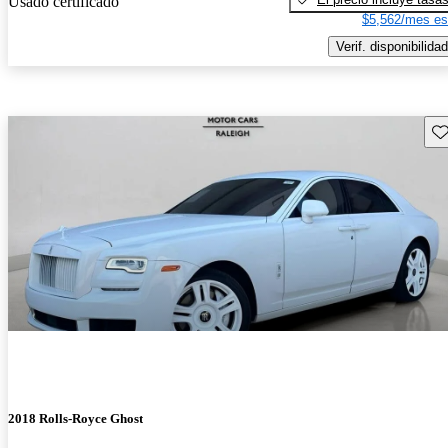
Usado certificado
$5,562/mes es
Verif. disponibilidad
Gu
2018 Rolls-Royce Ghost