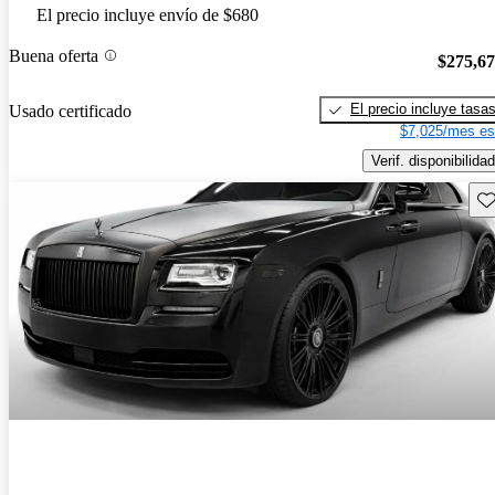
El precio incluye envío de $680
Buena oferta
$275,6
El precio incluye tasa
Usado certificado
$7,025/mes es
Verif. disponibilidad
Gu