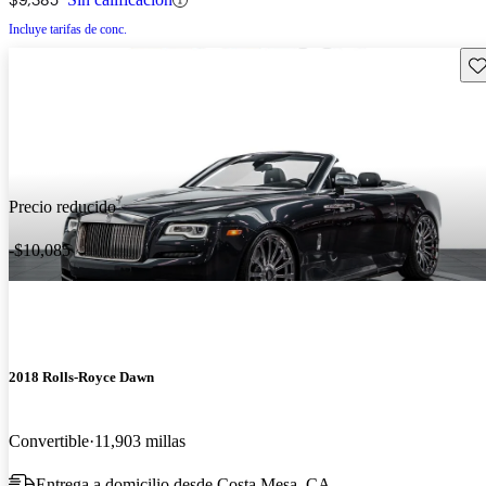
Incluye tarifas de conc.
Gu
Precio reducido
-$10,085
2018 Rolls-Royce Dawn
Convertible
11,903 millas
Entrega a domicilio desde Costa Mesa, CA