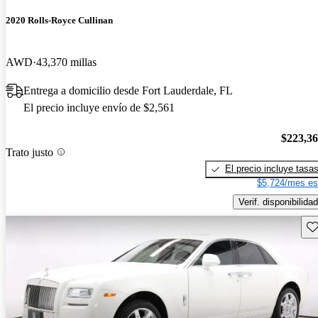
2020 Rolls-Royce Cullinan
AWD
43,370 millas
Entrega a domicilio desde Fort Lauderdale, FL
El precio incluye envío de $2,561
$223,3
Trato justo
El precio incluye tasa
$5,724/mes es
Verif. disponibilidad
Gu