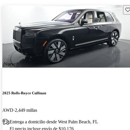
Gu
¡Nuevo!
2025 Rolls-Royce Cullinan
AWD
2,449 millas
Entrega a domicilio desde West Palm Beach, FL
El precio incluye envío de $10,176