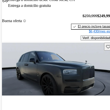
Entrega a domicilio gratuita
$259,999
$249,9
Buena oferta
El precio incluye tasa
$6,430/mes es
Verif. disponibilidad
Gu