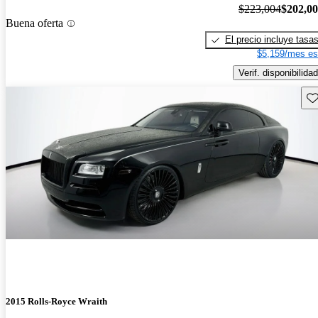
$223,004
$202,0
Buena oferta
El precio incluye tasa
$5,159/mes es
Verif. disponibilidad
Gu
2015 Rolls-Royce Wraith