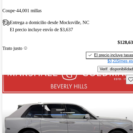
Coupe
44,001 millas
Entrega a domicilio desde Mocksville, NC
El precio incluye envío de $3,637
$128,6
Trato justo
El precio incluye tasa
$3,215/mes es
Verif. disponibilidad
Gu