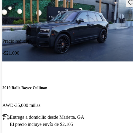
Gu
Precio reducido
-$21,000
2019 Rolls-Royce Cullinan
AWD
35,000 millas
Entrega a domicilio desde Marietta, GA
El precio incluye envío de $2,105