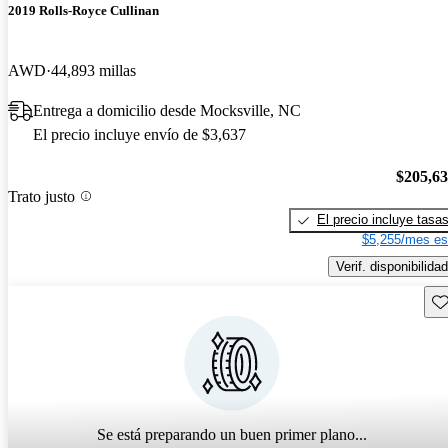
2019 Rolls-Royce Cullinan
AWD
44,893 millas
Entrega a domicilio desde Mocksville, NC
El precio incluye envío de $3,637
$205,6
Trato justo
El precio incluye tasa
$5,255/mes es
Verif. disponibilidad
Gu
Se está preparando un buen primer plano...