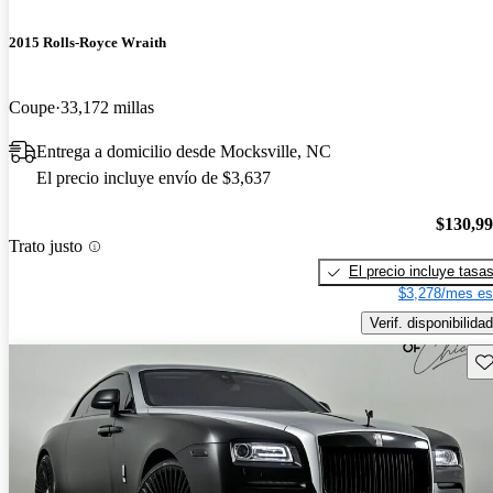
2015 Rolls-Royce Wraith
Coupe
33,172 millas
Entrega a domicilio desde Mocksville, NC
El precio incluye envío de $3,637
$130,9
Trato justo
El precio incluye tasa
$3,278/mes es
Verif. disponibilidad
Gu