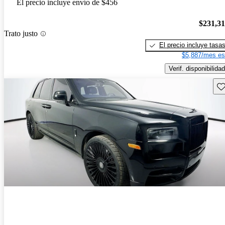
El precio incluye envío de $456
$231,3
Trato justo
El precio incluye tasa
$5,887/mes es
Verif. disponibilidad
Gu