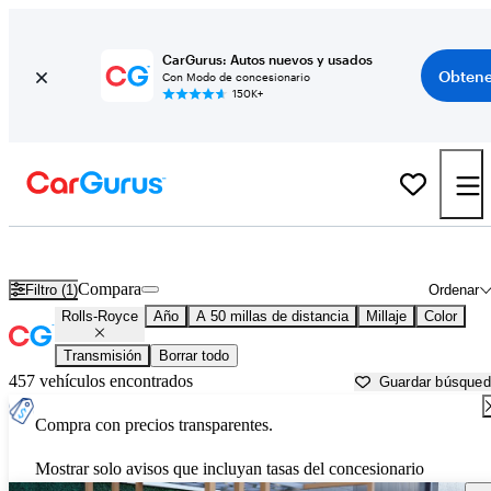
CarGurus: Autos nuevos y usados
Obtene
Con Modo de concesionario
150K+
Autos Rolls-Royce usados en venta cerca de
Concord, CA
Compara
Filtro (1)
Ordenar
Rolls-Royce
Año
A 50 millas de distancia
Millaje
Color
Transmisión
Borrar todo
457 vehículos encontrados
Guardar búsque
Compra con precios transparentes.
Mostrar solo avisos que incluyan tasas del concesionario