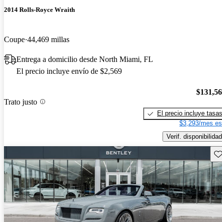
2014 Rolls-Royce Wraith
Coupe
44,469 millas
Entrega a domicilio desde North Miami, FL
El precio incluye envío de $2,569
$131,5
Trato justo
El precio incluye tasa
$3,293/mes es
Verif. disponibilidad
Gu