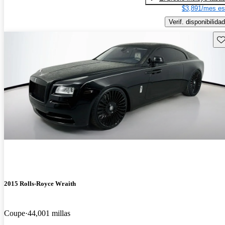
$3,891/mes es
Verif. disponibilidad
Gu
2015 Rolls-Royce Wraith
Coupe
44,001 millas