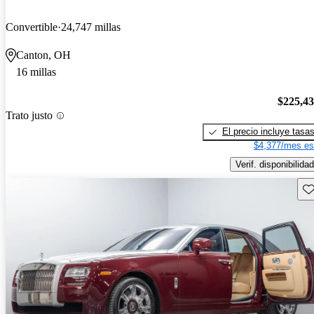
Convertible
24,747 millas
Canton, OH
16 millas
$225,4
Trato justo
El precio incluye tasa
$4,377/mes es
Verif. disponibilidad
Gu