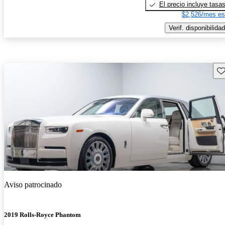
El precio incluye tasa
$2,526/mes es
Verif. disponibilidad
Gu
Aviso patrocinado
2019 Rolls-Royce Phantom