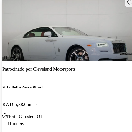
Gu
¡Nuevo!
Patrocinado por
Cleveland Motorsports
2019 Rolls-Royce Wraith
RWD
5,882 millas
North Olmsted, OH
31 millas