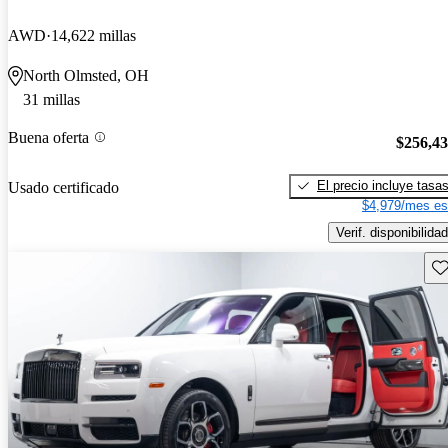
AWD
14,622 millas
North Olmsted, OH
31 millas
Buena oferta
$256,4
El precio incluye tasa
Usado certificado
$4,979/mes es
Verif. disponibilidad
Gu