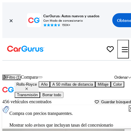
CarGurus: Autos nuevos y usados
Obtene
Con Modo de concesionario
150K+
Autos Rolls-Royce usados en venta cerca de
Akron, OH
Compara
Filtro (1)
Ordenar
Rolls-Royce
Año
A 50 millas de distancia
Millaje
Color
Transmisión
Borrar todo
456 vehículos encontrados
Guardar búsque
Compra con precios transparentes.
Mostrar solo avisos que incluyan tasas del concesionario