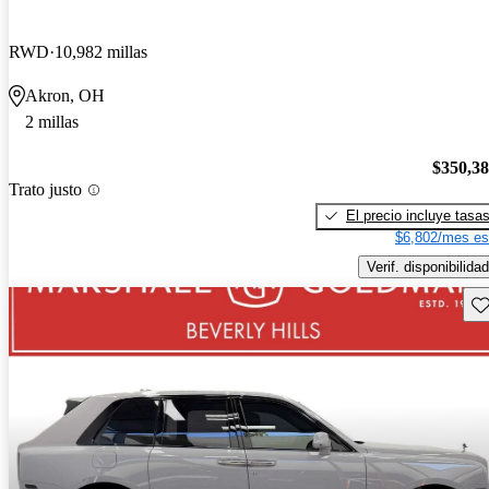
RWD
10,982 millas
Akron, OH
2 millas
$350,3
Trato justo
El precio incluye tasa
$6,802/mes es
Verif. disponibilidad
Gu