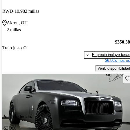
RWD
10,982 millas
Akron, OH
2 millas
$350,3
Trato justo
El precio incluye tasa
$6,802/mes es
Verif. disponibilidad
Gu
Precio reducido
-$3,000