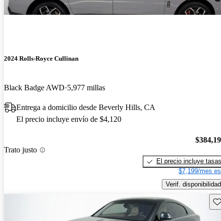
2024 Rolls-Royce Cullinan
Black Badge AWD
5,977 millas
Entrega a domicilio desde Beverly Hills, CA
El precio incluye envío de $4,120
$384,1
Trato justo
El precio incluye tasa
$7,199/mes es
Verif. disponibilidad
Gu