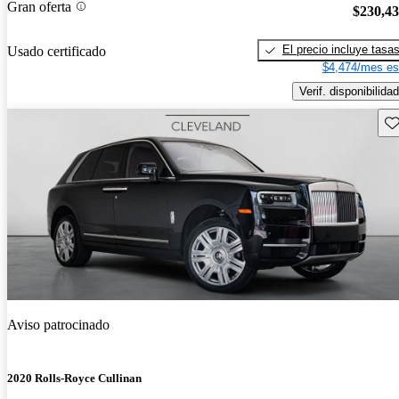
Gran oferta
$230,4
El precio incluye tasa
Usado certificado
$4,474/mes es
Verif. disponibilidad
Gu
Aviso patrocinado
2020 Rolls-Royce Cullinan