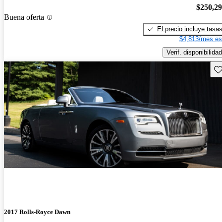
$250,2
Buena oferta
El precio incluye tasa
$4,813/mes es
Verif. disponibilidad
Gu
2017 Rolls-Royce Dawn