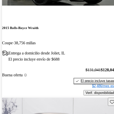
2015 Rolls-Royce Wraith
Coupe
38,756 millas
Entrega a domicilio desde Joliet, IL
El precio incluye envío de $688
$131,041
$128,0
Buena oferta
El precio incluye tasa
$2,486/mes es
Verif. disponibilidad
Gu