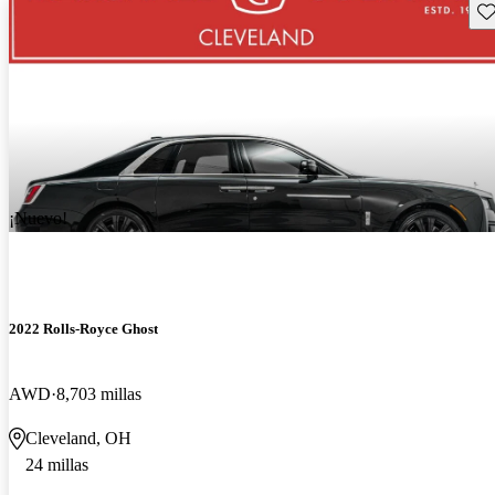
Gu
¡Nuevo!
2022 Rolls-Royce Ghost
AWD
8,703 millas
Cleveland, OH
24 millas