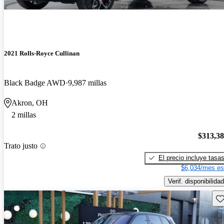
2021 Rolls-Royce Cullinan
Black Badge AWD
9,987 millas
Akron, OH
2 millas
$313,3
Trato justo
El precio incluye tasa
$6,034/mes es
Verif. disponibilidad
Gu