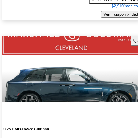
$2,910/mes es
Verif. disponibilidad
Gu
2025 Rolls-Royce Cullinan