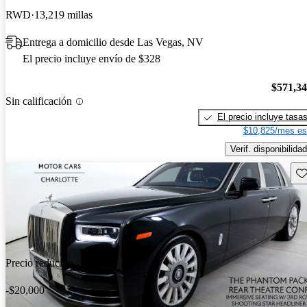
RWD
13,219 millas
Entrega a domicilio desde Las Vegas, NV
El precio incluye envío de $328
$571,3
Sin calificación
El precio incluye tasa
$10,825/mes es
Verif. disponibilidad
Gu
Precio reducido
-$20,000