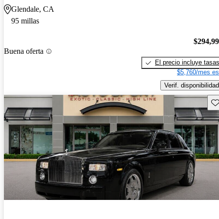
Glendale, CA
95 millas
$294,9
Buena oferta
El precio incluye tasa
$5,760/mes es
Verif. disponibilidad
Gu