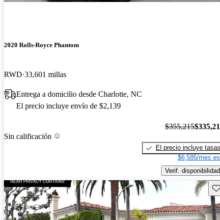
2020 Rolls-Royce Phantom
RWD
33,601 millas
Entrega a domicilio desde Charlotte, NC
El precio incluye envío de $2,139
$355,215
$335,2
Sin calificación
El precio incluye tasa
$6,585/mes es
Verif. disponibilidad
Gu