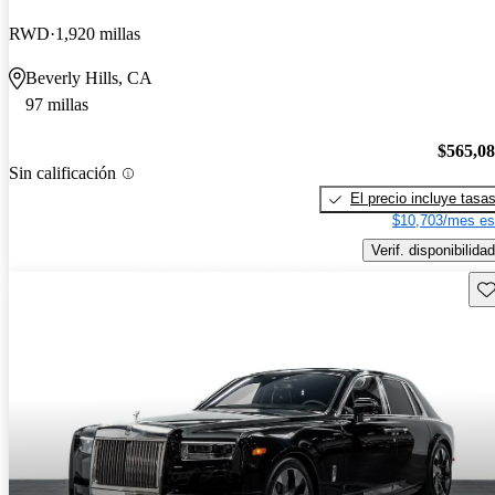
RWD
1,920 millas
Beverly Hills, CA
97 millas
$565,0
Sin calificación
El precio incluye tasa
$10,703/mes es
Verif. disponibilidad
Gu