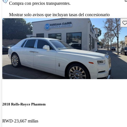
Compra con precios transparentes.
Mostrar solo avisos que incluyan tasas del concesionario
Gu
2018 Rolls-Royce Phantom
RWD
23,667 millas