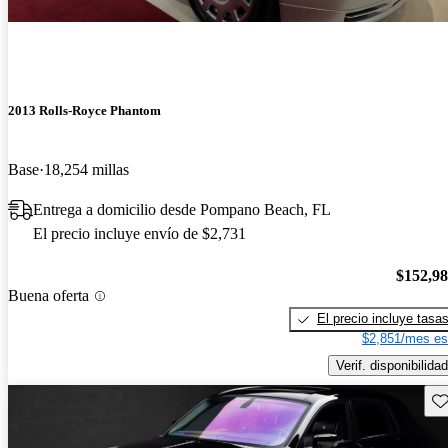
2013 Rolls-Royce Phantom
Base
18,254 millas
Entrega a domicilio desde Pompano Beach, FL
El precio incluye envío de $2,731
$152,9
Buena oferta
El precio incluye tasa
$2,851/mes es
Verif. disponibilidad
Gu