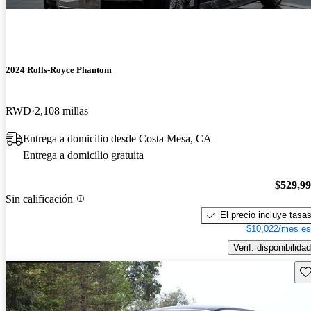
2024 Rolls-Royce Phantom
RWD
2,108 millas
Entrega a domicilio desde Costa Mesa, CA
Entrega a domicilio gratuita
$529,9
Sin calificación
El precio incluye tasa
$10,022/mes es
Verif. disponibilidad
Gu