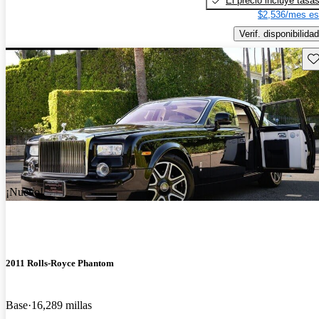
El precio incluye tasa
$2,536/mes es
Verif. disponibilidad
Gu
¡Nuevo!
2011 Rolls-Royce Phantom
Base
16,289 millas