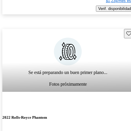
$1,234/mes es
Verif. disponibilidad
Gu
Se está preparando un buen primer plano...
Fotos próximamente
2022 Rolls-Royce Phantom