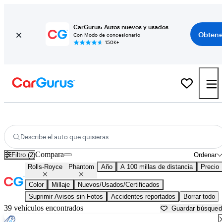
CarGurus: Autos nuevos y usados
Obtene
Con Modo de concesionario
150K+
Rolls-Royce Phantom usados en venta cerca de
Bakersfield, CA
Describe el auto que quisieras
Compara
Filtro (2)
Ordenar
Rolls-Royce
Phantom
Año
A 100 millas de distancia
Precio
Color
Millaje
Nuevos/Usados/Certificados
Suprimir Avisos sin Fotos
Accidentes reportados
Borrar todo
39 vehículos encontrados
Guardar búsque