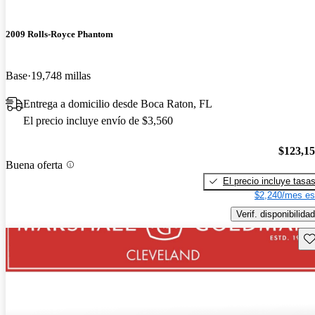
2009 Rolls-Royce Phantom
Base
19,748 millas
Entrega a domicilio desde Boca Raton, FL
El precio incluye envío de $3,560
$123,1
Buena oferta
El precio incluye tasa
$2,240/mes es
Verif. disponibilidad
Gu