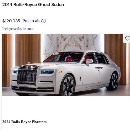
2014 Rolls-Royce Ghost Sedan
$120,035
Precio alto
Incluye tarifas de conc.
Gu
2024 Rolls-Royce Phantom