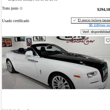
Trato justo
$294,1
El precio incluye tasa
Usado certificado
$6,118/mes es
Verif. disponibilidad
Gu