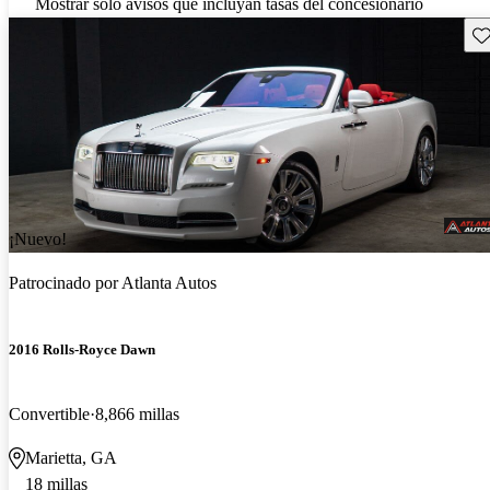
Mostrar solo avisos que incluyan tasas del concesionario
Gu
¡Nuevo!
Patrocinado por
Atlanta Autos
2016 Rolls-Royce Dawn
Convertible
8,866 millas
Marietta, GA
18 millas