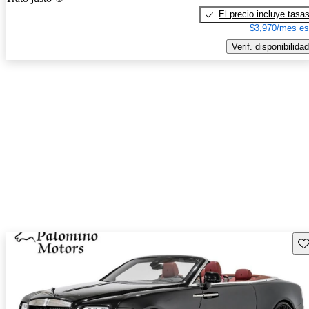
El precio incluye tasa
$3,970/mes es
Verif. disponibilidad
Gu