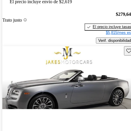
El precio incluye envío de $2,619
$279,6
Trato justo
El precio incluye tasa
$5,815/mes es
Verif. disponibilidad
Gu