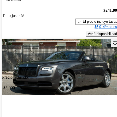
$241,0
Trato justo
El precio incluye tasa
$5,014/mes es
Verif. disponibilidad
Gu
Precio reducido
-$5,000