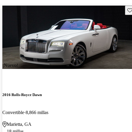
Gu
¡Nuevo!
2016 Rolls-Royce Dawn
Convertible
8,866 millas
Marietta, GA
18 millas