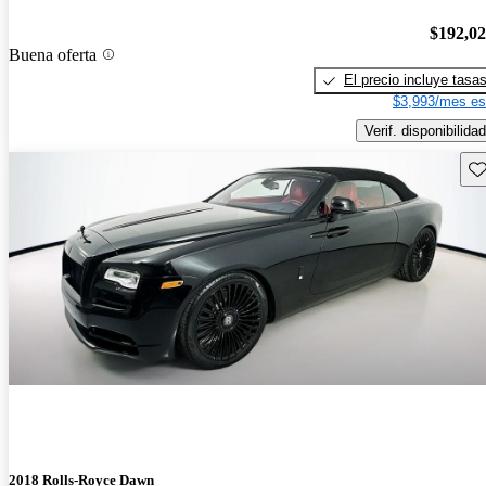
$192,0
Buena oferta
El precio incluye tasa
$3,993/mes es
Verif. disponibilidad
Gu
2018 Rolls-Royce Dawn