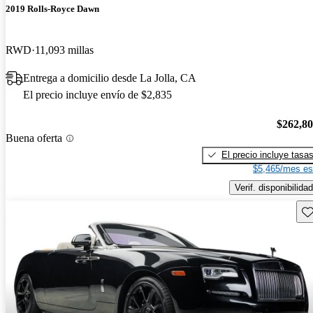
2019 Rolls-Royce Dawn
RWD
11,093 millas
Entrega a domicilio desde La Jolla, CA
El precio incluye envío de $2,835
$262,8
Buena oferta
El precio incluye tasa
$5,465/mes es
Verif. disponibilidad
Gu