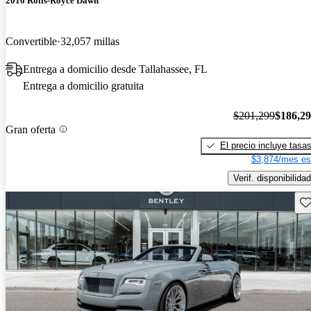
2016 Rolls-Royce Dawn
Convertible
32,057 millas
Entrega a domicilio desde Tallahassee, FL
Entrega a domicilio gratuita
$201,299
$186,2
Gran oferta
El precio incluye tasa
$3,874/mes es
Verif. disponibilidad
Gu