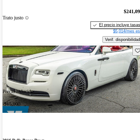
$241,0
Trato justo
El precio incluye tasa
$5,014/mes es
Verif. disponibilidad
Gu
Precio reducido
-$15,000