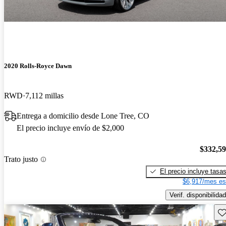
2020 Rolls-Royce Dawn
RWD
7,112 millas
Entrega a domicilio desde Lone Tree, CO
El precio incluye envío de $2,000
$332,5
Trato justo
El precio incluye tasa
$6,917/mes es
Verif. disponibilidad
Gu