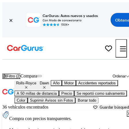
CarGurus: Autos nuevos y usados
Obtene
Con Modo de concesionario
150K+
Rolls-Royce Dawn usados en venta cerca de
Atlanta, GA
Compara
Filtro (2)
Ordenar
Rolls-Royce
Dawn
Año
Motor
Accidentes reportados
A 50 millas de distancia
Precio
Se reportó como salvamento
Color
Suprimir Avisos sin Fotos
Borrar todo
36 vehículos encontrados
Guardar búsque
Compra con precios transparentes.