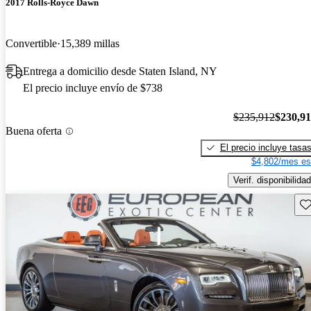
2017 Rolls-Royce Dawn
Convertible
15,389 millas
Entrega a domicilio desde Staten Island, NY
El precio incluye envío de $738
$235,912
$230,9
Buena oferta
El precio incluye tasa
$4,802/mes es
Verif. disponibilidad
Gu