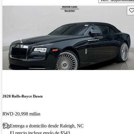
Gu
2020 Rolls-Royce Dawn
RWD
20,998 millas
Entrega a domicilio desde Raleigh, NC
El precio incluye envío de $543