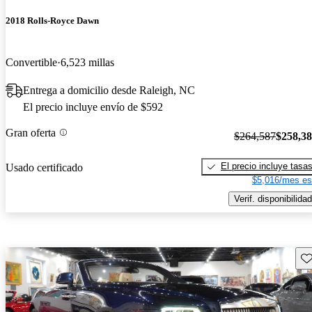
2018 Rolls-Royce Dawn
Convertible
6,523 millas
Entrega a domicilio desde Raleigh, NC
El precio incluye envío de $592
Gran oferta
$264,587
$258,3
El precio incluye tasa
Usado certificado
$5,016/mes es
Verif. disponibilidad
Gu