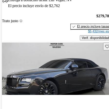
El precio incluye envío de $2,762
$279,7
Trato justo
El precio incluye tasa
$5,432/mes es
Verif. disponibilidad
Gu
Precio reducido
-$6,202