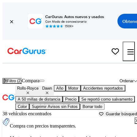
CarGurus: Autos nuevos y usados
Obtene
Con Modo de concesionario
150K+
Rolls-Royce Dawn usados en venta cerca de
Akron, OH
Compara
Filtro (2)
Ordenar
Rolls-Royce
Dawn
Año
Motor
Accidentes reportados
A 50 millas de distancia
Precio
Se reportó como salvamento
Color
Suprimir Avisos sin Fotos
Borrar todo
38 vehículos encontrados
Guardar búsque
Compra con precios transparentes.