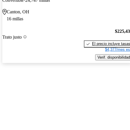
Convertible
24,747 millas
Canton, OH
16 millas
$225,4
Trato justo
El precio incluye tasa
$4,377/mes es
Verif. disponibilidad