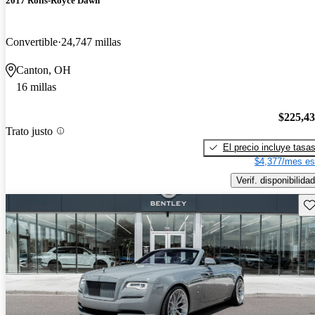
2017 Rolls-Royce Dawn
Convertible
24,747 millas
Canton, OH
16 millas
$225,4
Trato justo
El precio incluye tasa
$4,377/mes es
Verif. disponibilidad
Gu