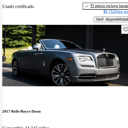
El precio incluye tasa
Usado certificado
$5,712/mes es
Verif. disponibilidad
Gu
2017 Rolls-Royce Dawn