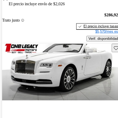
El precio incluye envío de $2,026
$286,9
Trato justo
El precio incluye tasa
$5,570/mes es
Verif. disponibilidad
Gu