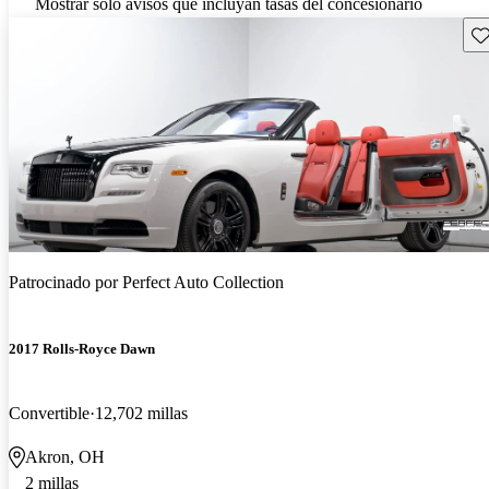
Mostrar solo avisos que incluyan tasas del concesionario
Gu
Patrocinado por
Perfect Auto Collection
2017 Rolls-Royce Dawn
Convertible
12,702 millas
Akron, OH
2 millas