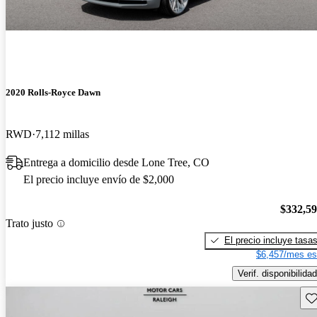
2020 Rolls-Royce Dawn
RWD
7,112 millas
Entrega a domicilio desde Lone Tree, CO
El precio incluye envío de $2,000
$332,5
Trato justo
El precio incluye tasa
$6,457/mes es
Verif. disponibilidad
Gu