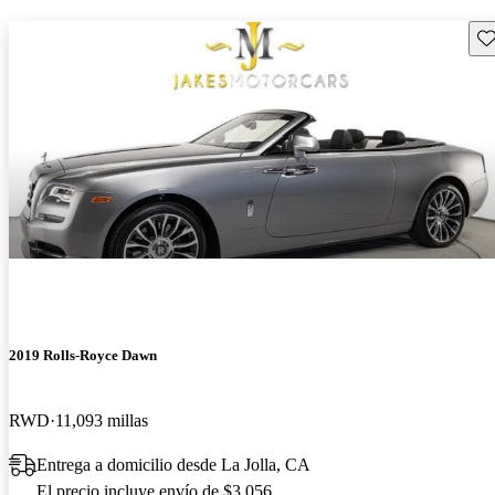
Gu
2019 Rolls-Royce Dawn
RWD
11,093 millas
Entrega a domicilio desde La Jolla, CA
El precio incluye envío de $3,056