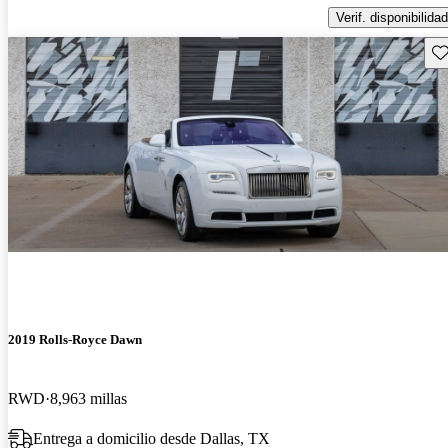
Verif. disponibilidad
Gu
2019 Rolls-Royce Dawn
RWD
8,963 millas
Entrega a domicilio desde Dallas, TX