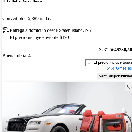
2017 Rolls-Royce Dawn
Convertible
15,389 millas
Entrega a domicilio desde Staten Island, NY
El precio incluye envío de $390
$235,564
$230,5
Buena oferta
El precio incluye tasa
$4,476/mes es
Verif. disponibilidad
Gu