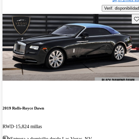
Verif. disponibilidad
Gu
2019 Rolls-Royce Dawn
RWD
15,824 millas
Entrega a domicilio desde Las Vegas, NV