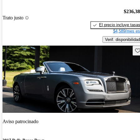
$236,3
Trato justo
El precio incluye tasa
$4,589/mes es
Verif. disponibilidad
Gu
Aviso patrocinado