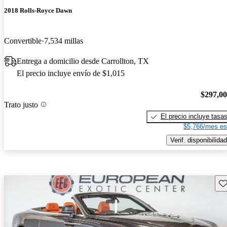
2018 Rolls-Royce Dawn
Convertible
7,534 millas
Entrega a domicilio desde Carrollton, TX
El precio incluye envío de $1,015
$297,0
Trato justo
El precio incluye tasa
$5,766/mes es
Verif. disponibilidad
Gu