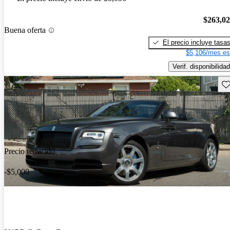
$263,0
Buena oferta
El precio incluye tasa
$5,106/mes es
Verif. disponibilidad
Gu
Precio reducido
-$5,000