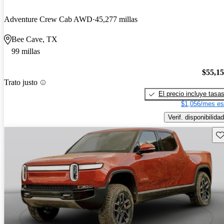
Adventure Crew Cab AWD
45,277 millas
Bee Cave, TX
99 millas
$55,1
Trato justo
El precio incluye tasa
$1,056/mes es
Verif. disponibilidad
Gu