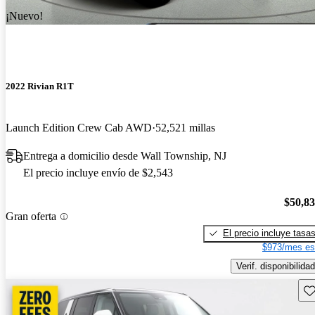
¡Nuevo!
2022 Rivian R1T
Launch Edition Crew Cab AWD
52,521 millas
Entrega a domicilio desde Wall Township, NJ
El precio incluye envío de $2,543
$50,8
Gran oferta
El precio incluye tasa
$973/mes es
Verif. disponibilidad
Gu