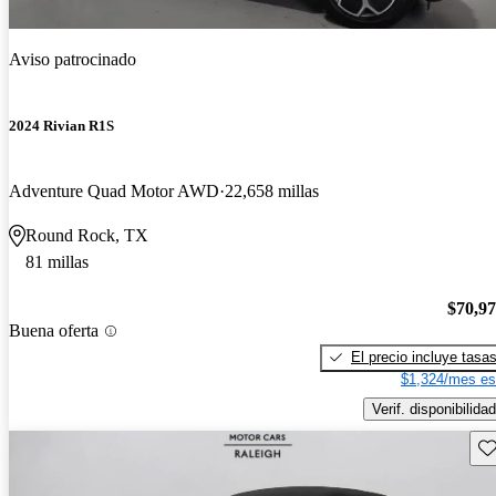
Aviso patrocinado
2024 Rivian R1S
Adventure Quad Motor AWD
22,658 millas
Round Rock, TX
81 millas
$70,9
Buena oferta
El precio incluye tasa
$1,324/mes es
Verif. disponibilidad
Gu