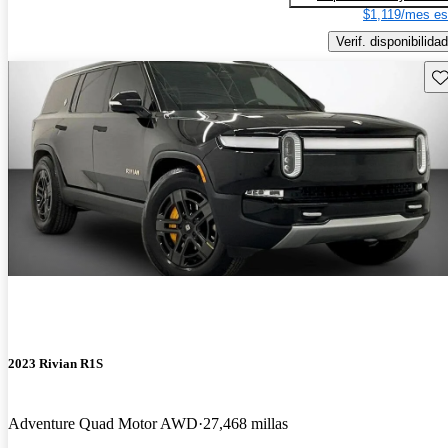
$1,119/mes es
Verif. disponibilidad
Gu
2023 Rivian R1S
Adventure Quad Motor AWD
27,468 millas