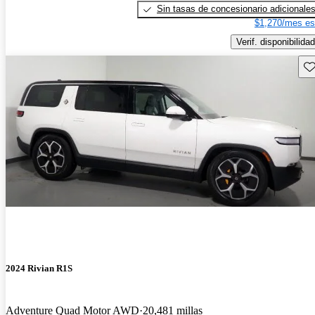
Sin tasas de concesionario adicionale
$1,270/mes es
Verif. disponibilidad
Gu
2024 Rivian R1S
Adventure Quad Motor AWD
20,481 millas