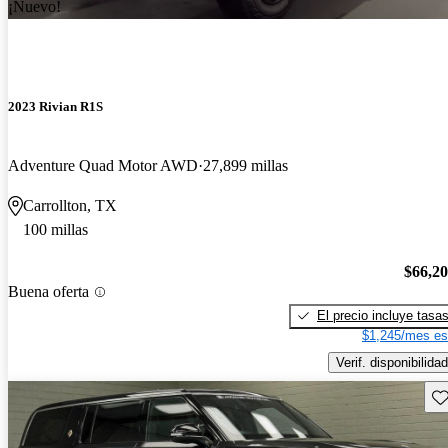
¡Nuevo!
2023 Rivian R1S
Adventure Quad Motor AWD
27,899 millas
Carrollton, TX
100 millas
$66,2
Buena oferta
El precio incluye tasa
$1,245/mes es
Verif. disponibilidad
Gu