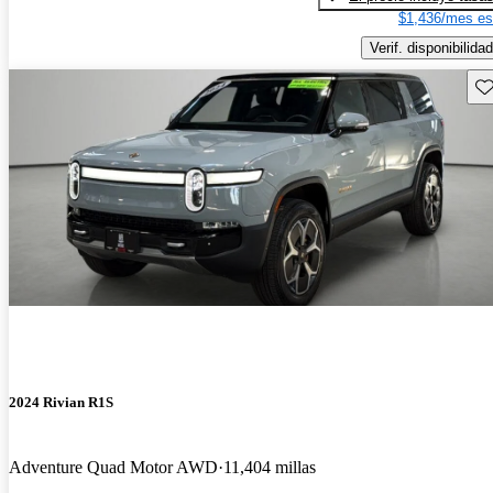
$1,436/mes es
Verif. disponibilidad
Gu
2024 Rivian R1S
Adventure Quad Motor AWD
11,404 millas