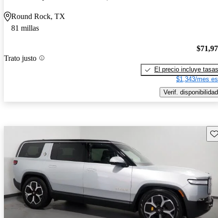
Round Rock, TX
81 millas
$71,9
Trato justo
El precio incluye tasa
$1,343/mes es
Verif. disponibilidad
Gu