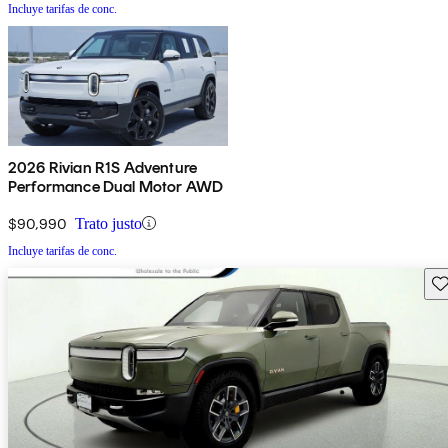
Incluye tarifas de conc.
2026 Rivian R1S Adventure
Performance Dual Motor AWD
$90,990
Trato justo
Incluye tarifas de conc.
Gu