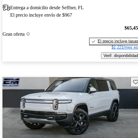
Entrega a domicilio desde Seffner, FL
El precio incluye envío de $967
$65,4
Gran oferta
El precio incluye tasa
$1,221/mes es
Verif. disponibilidad
Gu