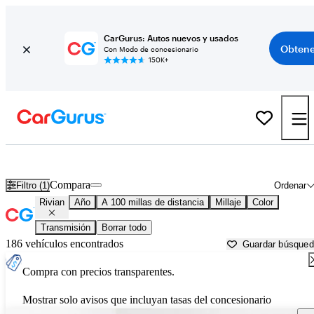
CarGurus: Autos nuevos y usados
Obtene
Con Modo de concesionario
150K+
Autos Rivian usados en venta cerca de
Waco, TX
Compara
Filtro (1)
Ordenar
Rivian
Año
A 100 millas de distancia
Millaje
Color
Transmisión
Borrar todo
186 vehículos encontrados
Guardar búsque
Compra con precios transparentes.
Mostrar solo avisos que incluyan tasas del concesionario