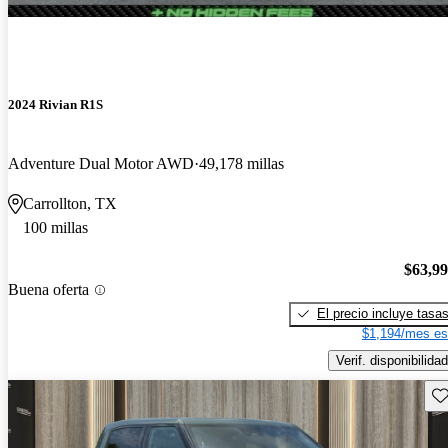
2024 Rivian R1S
Adventure Dual Motor AWD
49,178 millas
Carrollton, TX
100 millas
$63,9
Buena oferta
El precio incluye tasa
$1,194/mes es
Verif. disponibilidad
Gu