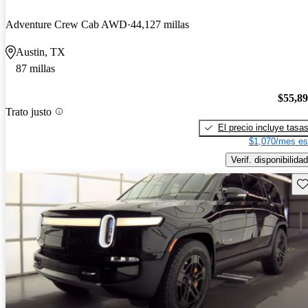
Adventure Crew Cab AWD
44,127 millas
Austin, TX
87 millas
$55,8
Trato justo
El precio incluye tasa
$1,070/mes es
Verif. disponibilidad
Gu