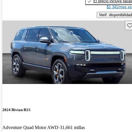
El precio incluye tasa
$1,341/mes es
Verif. disponibilidad
Gu
2024 Rivian R1S
Adventure Quad Motor AWD
31,661 millas