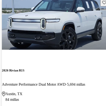
Gu
2026 Rivian R1S
Adventure Performance Dual Motor AWD
5,694 millas
Austin, TX
84 millas