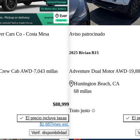
¡Nuevo!
er Cars Co - Costa Mesa
Aviso patrocinado
2025 Rivian R1S
r Crew Cab AWD
7,043 millas
Adventure Dual Motor AWD
19,88
Huntington Beach, CA
68 millas
$88,999
Trato justo
El precio incluye tasas
El p
$1,687/mes est.
Verif. disponibilidad
V