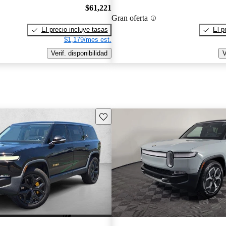
$61,221
Gran oferta
El precio incluye tasas
El p
$1,179/mes est.
Verif. disponibilidad
V
Guarda este Aviso