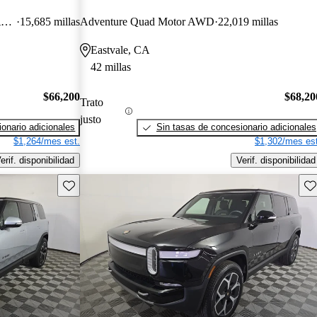
Adventure Dual Motor Crew Cab AWD
15,685 millas
Adventure Quad Motor AWD
22,019 millas
Eastvale, CA
42 millas
$66,200
$68,20
Trato
justo
onario adicionales
Sin tasas de concesionario adicionales
$1,264/mes est.
$1,302/mes est
erif. disponibilidad
Verif. disponibilidad
Guarda este Aviso
Gu