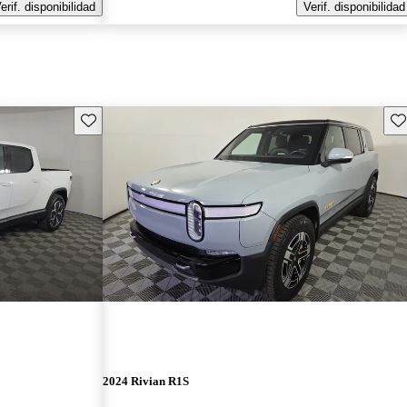
erif. disponibilidad
Verif. disponibilidad
Guarda este Aviso
Gu
2024 Rivian R1S