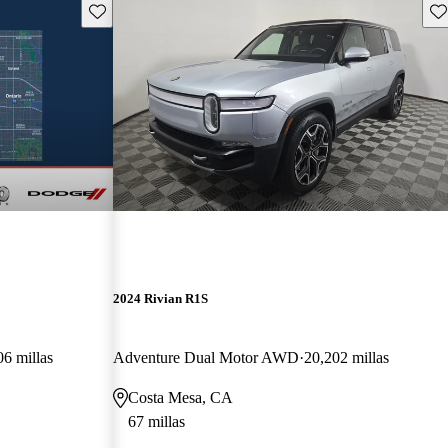
Guarda este Aviso
Gu
2024 Rivian R1S
06 millas
Adventure Dual Motor AWD
20,202 millas
Costa Mesa, CA
67 millas