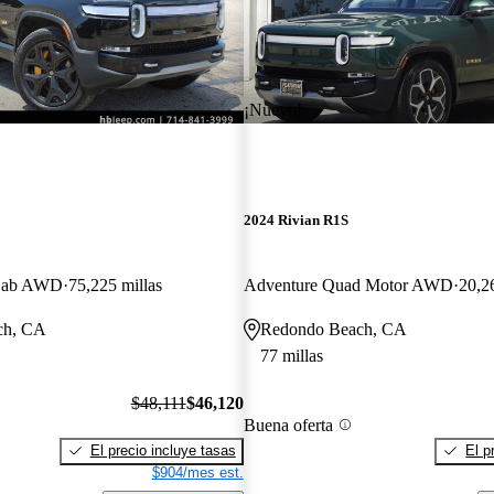
¡Nuevo!
2024 Rivian R1S
 Cab AWD
75,225 millas
Adventure Quad Motor AWD
20,2
ch, CA
Redondo Beach, CA
77 millas
$48,111
$46,120
Buena oferta
El precio incluye tasas
El p
$904/mes est.