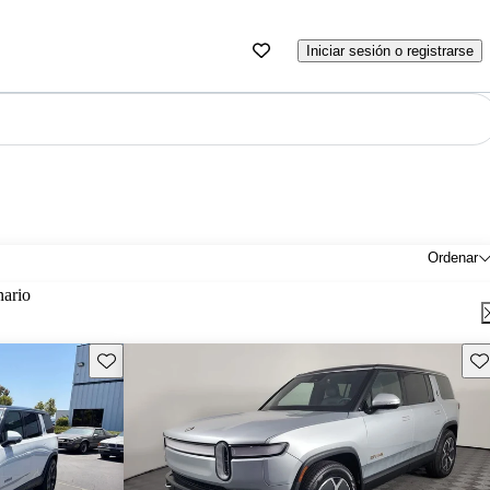
Iniciar sesión o registrarse
Ordenar
nario
Guarda este Aviso
Gu