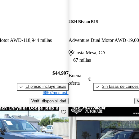
2024 Rivian R1S
Motor AWD
118,944 millas
Adventure Dual Motor AWD
19,00
Costa Mesa, CA
67 millas
$44,997
Buena
oferta
El precio incluye tasas
Sin tasas de concesi
$867/mes est.
Verif. disponibilidad
V
Guarda este Aviso