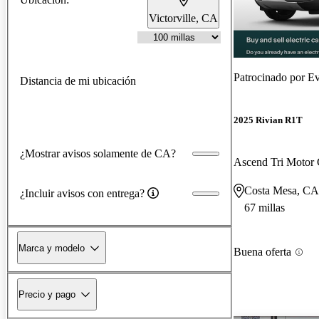
Victorville, CA
Patrocinado por
Ev
Distancia de mi ubicación
2025 Rivian R1T
¿Mostrar avisos solamente de CA?
Ascend Tri Moto
Costa Mesa, CA
¿Incluir avisos con entrega?
67 millas
Marca y modelo
Buena oferta
Precio y pago