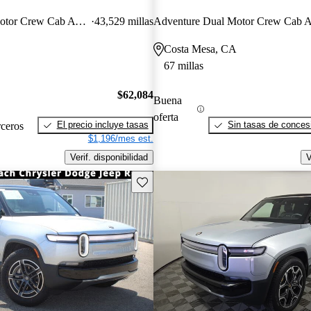
Adventure Dual Motor Crew Cab AWD
43,529 millas
Costa Mesa, CA
67 millas
$62,084
Buena
oferta
El precio incluye tasas
Sin tasas de concesi
rceros
$1,196/mes est.
Verif. disponibilidad
V
Guarda este Aviso