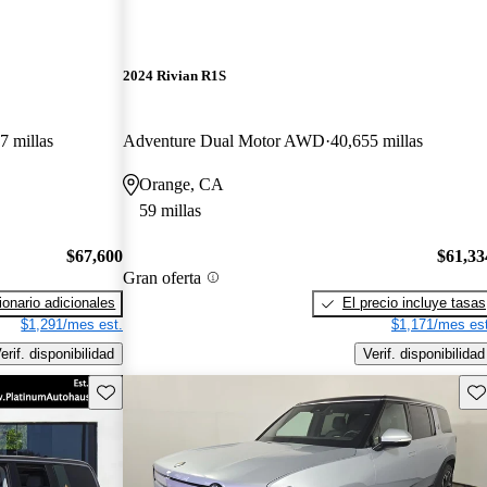
2024 Rivian R1S
7 millas
Adventure Dual Motor AWD
40,655 millas
Orange, CA
59 millas
$67,600
$61,33
Gran oferta
onario adicionales
El precio incluye tasas
$1,291/mes est.
$1,171/mes est
erif. disponibilidad
Verif. disponibilidad
Guarda este Aviso
Gu