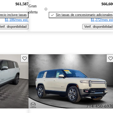
$61,587
$66,60
Gran
oferta
recio incluye tasas
Sin tasas de concesionario adicionales
$1,186/mes est.
$1,272/mes est
erif. disponibilidad
Verif. disponibilidad
Guarda este Aviso
Gu