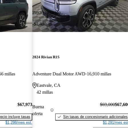
Precio reducido
-$1,400
2024 Rivian R1S
66 millas
Adventure Dual Motor AWD
16,910 millas
Eastvale, CA
42 millas
$67,973
$69,000
$67,60
Buena
oferta
recio incluye tasas
Sin tasas de concesionario adicionales
$1,298/mes est.
$1,291/mes est