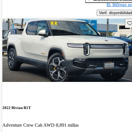
$1,360/mes es
Verif. disponibilidad
Gu
2022 Rivian R1T
Adventure Crew Cab AWD
8,891 millas