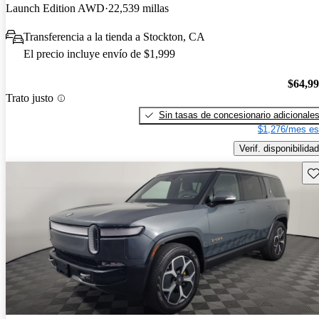
Launch Edition AWD
22,539 millas
Transferencia a la tienda a Stockton, CA
El precio incluye envío de $1,999
$64,9
Trato justo
Sin tasas de concesionario adicionale
$1,276/mes es
Verif. disponibilidad
Gu