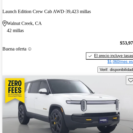
Launch Edition Crew Cab AWD
39,423 millas
Walnut Creek, CA
42 millas
$53,9
Buena oferta
El precio incluye tasa
$1,060/mes es
Verif. disponibilidad
Gu