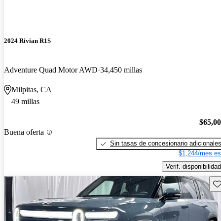
2024 Rivian R1S
Adventure Quad Motor AWD
34,450 millas
Milpitas, CA
49 millas
$65,0
Buena oferta
Sin tasas de concesionario adicionale
$1,244/mes es
Verif. disponibilidad
Gu