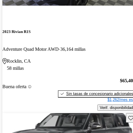
2023 Rivian R1S
Adventure Quad Motor AWD
36,164 millas
Rocklin, CA
58 millas
$65,4
Buena oferta
Sin tasas de concesionario adicionale
$1,262/mes es
Verif. disponibilidad
Gu