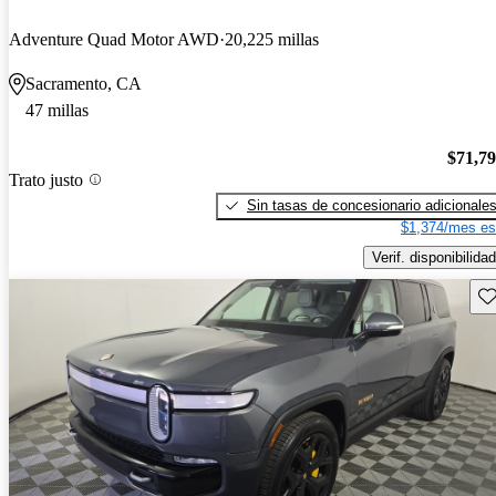
Adventure Quad Motor AWD
20,225 millas
Sacramento, CA
47 millas
$71,7
Trato justo
Sin tasas de concesionario adicionale
$1,374/mes es
Verif. disponibilidad
Gu