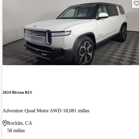
Gu
2024 Rivian R1S
Adventure Quad Motor AWD
18,081 millas
Rocklin, CA
58 millas