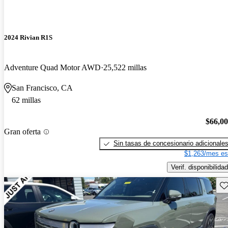
2024 Rivian R1S
Adventure Quad Motor AWD
25,522 millas
San Francisco, CA
62 millas
$66,0
Gran oferta
Sin tasas de concesionario adicionale
$1,263/mes es
Verif. disponibilidad
Gu