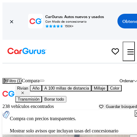
CarGurus: Autos nuevos y usados
Obtene
Con Modo de concesionario
150K+
Autos Rivian usados en venta cerca de
Stockton, CA
Compara
Filtro (1)
Ordenar
Rivian
Año
A 100 millas de distancia
Millaje
Color
Transmisión
Borrar todo
238 vehículos encontrados
Guardar búsque
Compra con precios transparentes.
Mostrar solo avisos que incluyan tasas del concesionario