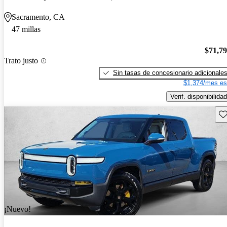
Sacramento, CA
47 millas
$71,7
Trato justo
Sin tasas de concesionario adicionale
$1,374/mes es
Verif. disponibilidad
Gu
¡Nuevo!