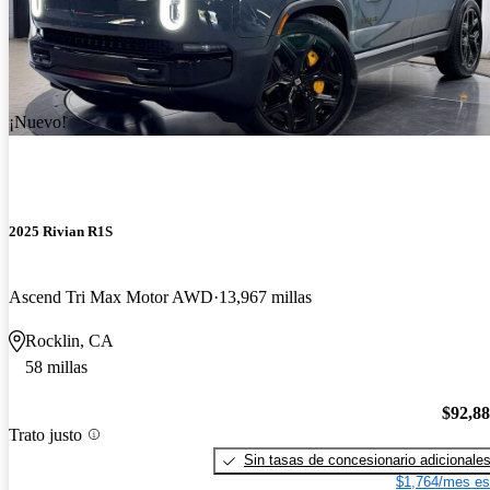
¡Nuevo!
2025 Rivian R1S
Ascend Tri Max Motor AWD
13,967 millas
Rocklin, CA
58 millas
$92,8
Trato justo
Sin tasas de concesionario adicionale
$1,764/mes es