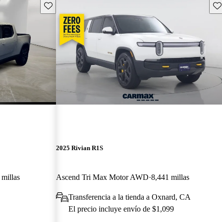
Guarda este Aviso
Gu
2025 Rivian R1S
 millas
Ascend Tri Max Motor AWD
8,441 millas
Transferencia a la tienda a Oxnard, CA
El precio incluye envío de $1,099