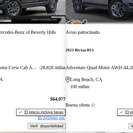
rcedes-Benz of Beverly Hills
Aviso patrocinado
2023 Rivian R1S
Adventure Dual Motor Crew Cab AWD
28,828 millas
Adventure Quad Motor AWD
44,2
CA
Long Beach, CA
100 millas
$64,977
Buena oferta
El precio incluye tasas
El p
$1,241/mes est.
Verif. disponibilidad
V