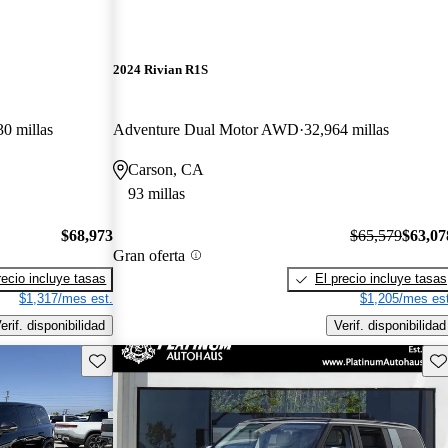
2024 Rivian R1S
30 millas
Adventure Dual Motor AWD
32,964 millas
Carson, CA
93 millas
$68,973
$65,579
$63,07
Gran oferta
recio incluye tasas
El precio incluye tasas
$1,317/mes est.
$1,205/mes est
erif. disponibilidad
Verif. disponibilidad
Guarda este Aviso
Gu