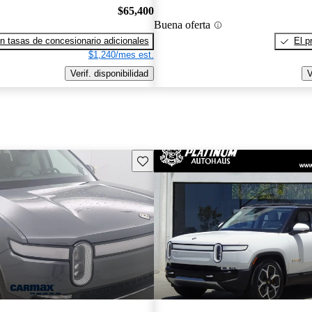
$65,400
Buena oferta
n tasas de concesionario adicionales
El p
$1,240/mes est.
Verif. disponibilidad
V
Guarda este Aviso