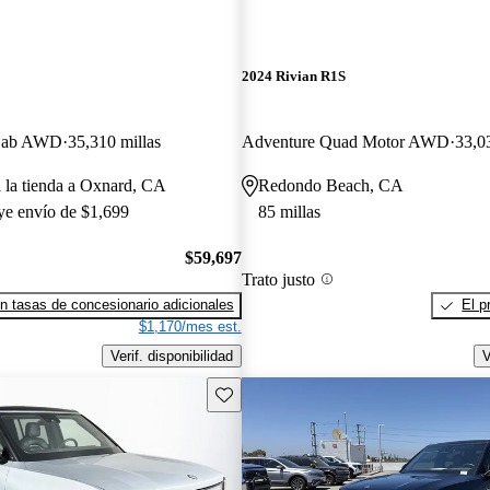
2024 Rivian R1S
 Cab AWD
35,310 millas
Adventure Quad Motor AWD
33,0
a la tienda a Oxnard, CA
Redondo Beach, CA
uye envío de $1,699
85 millas
$59,697
Trato justo
n tasas de concesionario adicionales
El p
$1,170/mes est.
Verif. disponibilidad
V
Guarda este Aviso