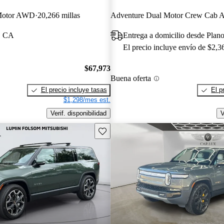
Motor AWD
20,266 millas
, CA
Entrega a domicilio desde Plan
El precio incluye envío de $2,3
$67,973
Buena oferta
El precio incluye tasas
El p
$1,298/mes est.
Verif. disponibilidad
V
Guarda este Aviso