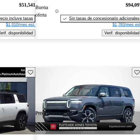
$51,541
$94,09
Buena
oferta
recio incluye tasas
Sin tasas de concesionario adicionales
$1,010/mes est.
$1,783/mes est
erif. disponibilidad
Verif. disponibilidad
Guarda este Aviso
Gu
Precio reducido
-$2,501