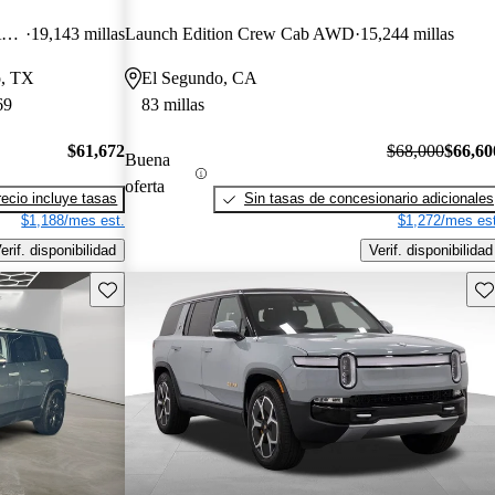
Adventure Dual Motor Crew Cab AWD
19,143 millas
Launch Edition Crew Cab AWD
15,244 millas
o, TX
El Segundo, CA
69
83 millas
$61,672
$68,000
$66,60
Buena
oferta
recio incluye tasas
Sin tasas de concesionario adicionales
$1,188/mes est.
$1,272/mes est
erif. disponibilidad
Verif. disponibilidad
Guarda este Aviso
Gu