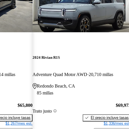
2024 Rivian R1S
14 millas
Adventure Quad Motor AWD
20,710 millas
Redondo Beach, CA
85 millas
$65,800
$69,97
Trato justo
recio incluye tasas
El precio incluye tasas
$1,267/mes est.
$1,336/mes est