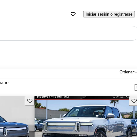
Iniciar sesión o registrarse
Ordenar
nario
Guarda este Aviso
Gu