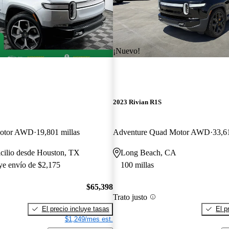
¡Nuevo!
2023 Rivian R1S
Motor AWD
19,801 millas
Adventure Quad Motor AWD
33,6
cilio desde Houston, TX
Long Beach, CA
uye envío de $2,175
100 millas
$65,398
Trato justo
El precio incluye tasas
El p
$1,249/mes est.