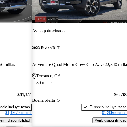
Aviso patrocinado
2023 Rivian R1T
66 millas
Adventure Quad Motor Crew Cab AWD
22,840 milla
Torrance, CA
89 millas
$61,751
$62,58
Buena oferta
recio incluye tasas
El precio incluye tasas
$1,189/mes est.
$1,205/mes est
erif. disponibilidad
Verif. disponibilidad