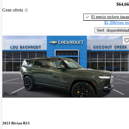
$64,6
Gran oferta
El precio incluye tasa
$1,206/mes es
Verif. disponibilidad
Gu
¡Nuevo!
2023 Rivian R1S