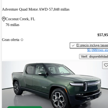
Adventure Quad Motor AWD
57,848 millas
Coconut Creek, FL
76 millas
$57,9
Gran oferta
El precio incluye tasa
$1,098/mes es
Verif. disponibilidad
Gu