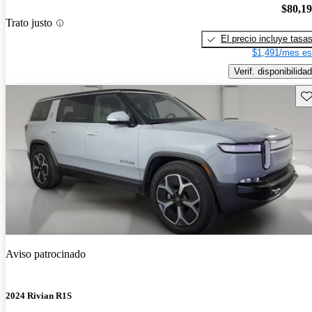
$80,1
Trato justo
El precio incluye tasa
$1,491/mes es
Verif. disponibilidad
Gu
Aviso patrocinado
2024 Rivian R1S