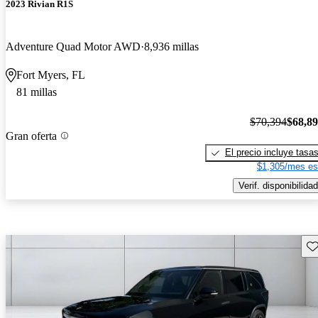
2023 Rivian R1S
Adventure Quad Motor AWD
8,936 millas
Fort Myers, FL
81 millas
$70,394
$68,8
Gran oferta
El precio incluye tasa
$1,305/mes es
Verif. disponibilidad
Gu