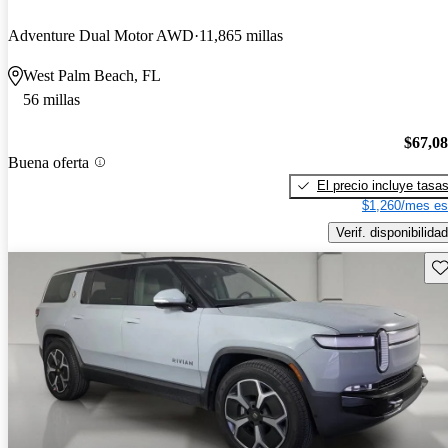
Adventure Dual Motor AWD
11,865 millas
West Palm Beach, FL
56 millas
$67,0
Buena oferta
El precio incluye tasa
$1,260/mes es
Verif. disponibilidad
Gu