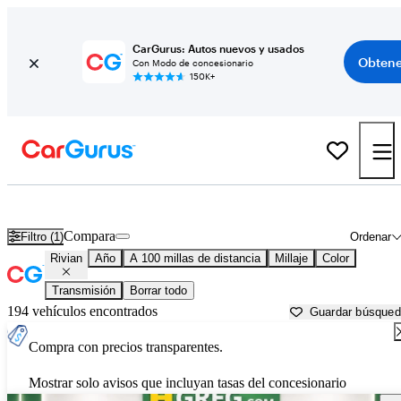
CarGurus: Autos nuevos y usados
Obtene
Con Modo de concesionario
150K+
Autos Rivian usados en venta cerca de
Okeechobee, FL
Compara
Filtro (1)
Ordenar
Rivian
Año
A 100 millas de distancia
Millaje
Color
Transmisión
Borrar todo
194 vehículos encontrados
Guardar búsque
Compra con precios transparentes.
Mostrar solo avisos que incluyan tasas del concesionario