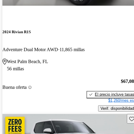
2024 Rivian R1S
Adventure Dual Motor AWD
11,865 millas
West Palm Beach, FL
56 millas
$67,0
Buena oferta
El precio incluye tasa
$1,260/mes es
Verif. disponibilidad
Gu