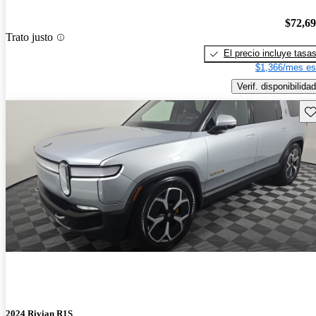
$72,6
Trato justo
El precio incluye tasa
$1,366/mes es
Verif. disponibilidad
Gu
2024 Rivian R1S