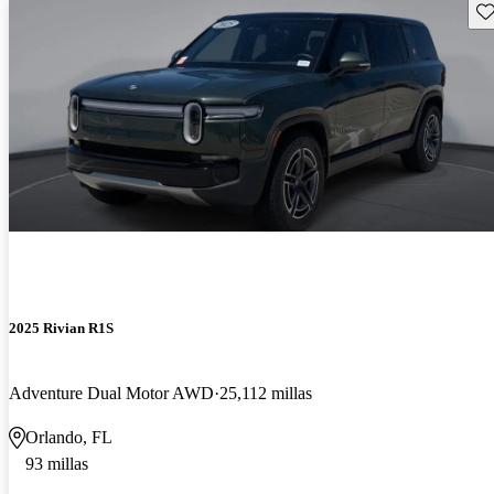
Gu
2025 Rivian R1S
Adventure Dual Motor AWD
25,112 millas
Orlando, FL
93 millas