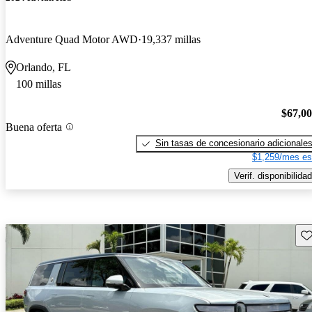
Adventure Quad Motor AWD
19,337 millas
Orlando, FL
100 millas
$67,0
Buena oferta
Sin tasas de concesionario adicionale
$1,259/mes es
Verif. disponibilidad
Gu