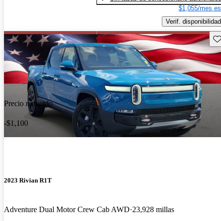
$1,055/mes es
Verif. disponibilidad
Gu
Precio reducido
-$1,100
2023 Rivian R1T
Adventure Dual Motor Crew Cab AWD
23,928 millas