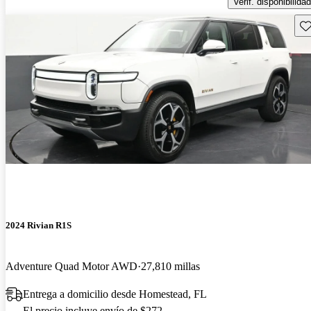
Verif. disponibilidad
Gu
2024 Rivian R1S
Adventure Quad Motor AWD
27,810 millas
Entrega a domicilio desde Homestead, FL
El precio incluye envío de $272