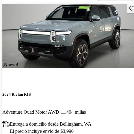
Gu
¡Nuevo!
2024 Rivian R1S
Adventure Quad Motor AWD
11,404 millas
Entrega a domicilio desde Bellingham, WA
El precio incluye envío de $3,996