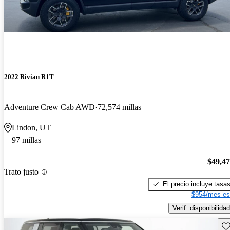
2022 Rivian R1T
Adventure Crew Cab AWD
72,574 millas
Lindon, UT
97 millas
$49,4
Trato justo
El precio incluye tasa
$954/mes es
Verif. disponibilidad
Gu