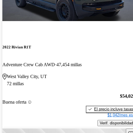
2022 Rivian R1T
Adventure Crew Cab AWD
47,454 millas
West Valley City, UT
72 millas
$54,0
Buena oferta
El precio incluye tasa
$1,042/mes es
Verif. disponibilidad
Gu