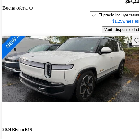
$66,4
Buena oferta
El precio incluye tasa
$1,259/mes es
Verif. disponibilidad
Gu
2024 Rivian R1S