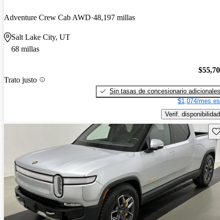
Adventure Crew Cab AWD
48,197 millas
Salt Lake City, UT
68 millas
$55,7
Trato justo
Sin tasas de concesionario adicionale
$1,074/mes es
Verif. disponibilidad
Gu