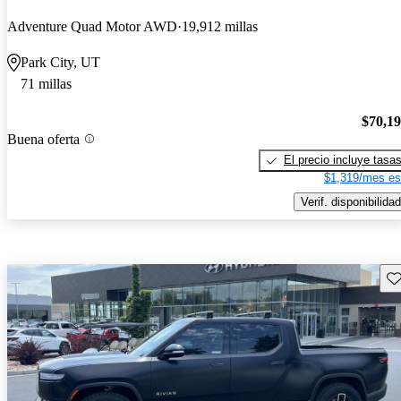
Adventure Quad Motor AWD
19,912 millas
Park City, UT
71 millas
$70,1
Buena oferta
El precio incluye tasa
$1,319/mes es
Verif. disponibilidad
Gu