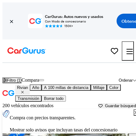
CarGurus: Autos nuevos y usados
Obtene
Con Modo de concesionario
150K+
Autos Rivian usados en venta cerca de
Logan, UT
Compara
Filtro (1)
Ordenar
Rivian
Año
A 100 millas de distancia
Millaje
Color
Transmisión
Borrar todo
200 vehículos encontrados
Guardar búsque
Compra con precios transparentes.
Mostrar solo avisos que incluyan tasas del concesionario