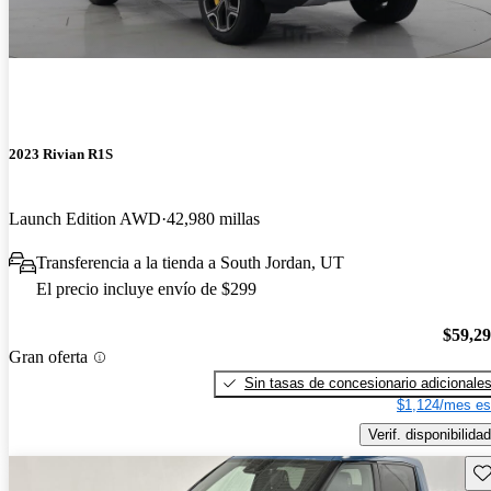
2023 Rivian R1S
Launch Edition AWD
42,980 millas
Transferencia a la tienda a South Jordan, UT
El precio incluye envío de $299
$59,2
Gran oferta
Sin tasas de concesionario adicionale
$1,124/mes es
Verif. disponibilidad
Gu