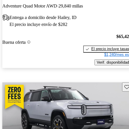
Adventure Quad Motor AWD
29,840 millas
Entrega a domicilio desde Hailey, ID
El precio incluye envío de $282
$65,4
Buena oferta
El precio incluye tasa
$1,240/mes es
Verif. disponibilidad
Gu