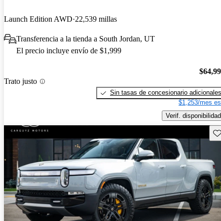
Launch Edition AWD
22,539 millas
Transferencia a la tienda a South Jordan, UT
El precio incluye envío de $1,999
$64,9
Trato justo
Sin tasas de concesionario adicionale
$1,253/mes es
Verif. disponibilidad
Gu