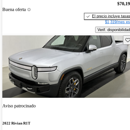
$70,1
Buena oferta
El precio incluye tasa
$1,319/mes es
Verif. disponibilidad
Gu
Aviso patrocinado
2022 Rivian R1T