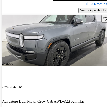
$1,266/mes es
Verif. disponibilidad
Gu
¡Nuevo!
2024 Rivian R1T
Adventure Dual Motor Crew Cab AWD
32,802 millas