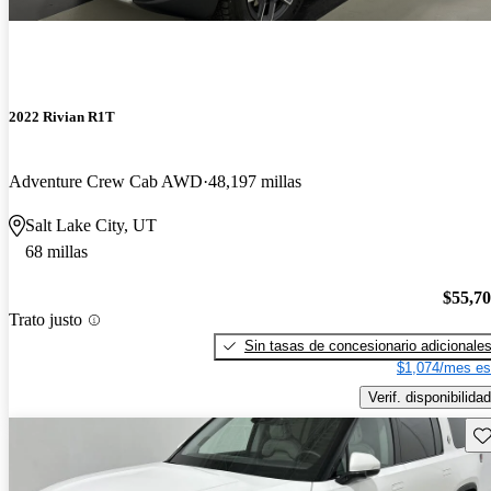
2022 Rivian R1T
Adventure Crew Cab AWD
48,197 millas
Salt Lake City, UT
68 millas
$55,7
Trato justo
Sin tasas de concesionario adicionale
$1,074/mes es
Verif. disponibilidad
Gu