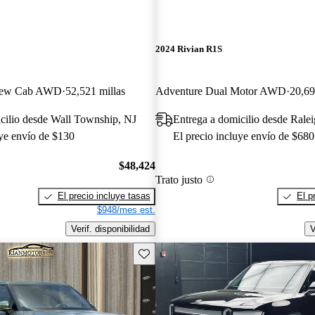
2024 Rivian R1S
Crew Cab AWD
52,521 millas
Adventure Dual Motor AWD
20,69
cilio desde Wall Township, NJ
Entrega a domicilio desde Rale
uye envío de $130
El precio incluye envío de $680
$48,424
Trato justo
El precio incluye tasas
El p
$948/mes est.
Verif. disponibilidad
V
Guarda este Aviso