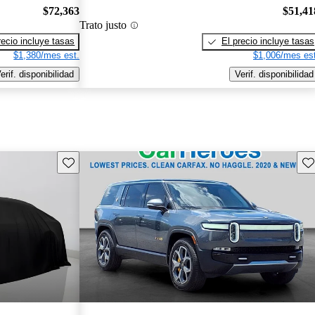
$72,363
$51,41
Trato justo
recio incluye tasas
El precio incluye tasas
$1,380/mes est.
$1,006/mes est
erif. disponibilidad
Verif. disponibilidad
Guarda este Aviso
Gu