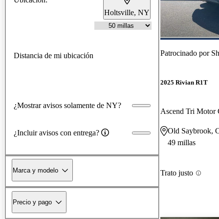
Holtsville, NY
Patrocinado por
Sh
Distancia de mi ubicación
2025 Rivian R1T
¿Mostrar avisos solamente de NY?
Ascend Tri Moto
Old Saybrook, 
¿Incluir avisos con entrega?
49 millas
Marca y modelo
Trato justo
Precio y pago