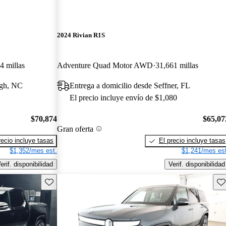
2024 Rivian R1S
4 millas
Adventure Quad Motor AWD
31,661 millas
igh, NC
Entrega a domicilio desde Seffner, FL
El precio incluye envío de $1,080
$70,874
$65,07
Gran oferta
recio incluye tasas
El precio incluye tasas
$1,352/mes est.
$1,241/mes est
erif. disponibilidad
Verif. disponibilidad
Guarda este Aviso
Gu