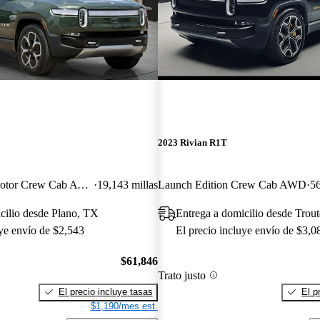
2023 Rivian R1T
Adventure Dual Motor Crew Cab AWD
19,143 millas
Launch Edition Crew Cab AWD
56
cilio desde Plano, TX
Entrega a domicilio desde Trou
uye envío de $2,543
El precio incluye envío de $3,0
$61,846
Trato justo
El precio incluye tasas
El p
$1,190/mes est.