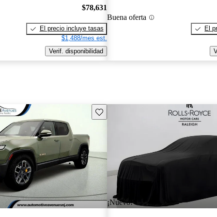
$78,631
Buena oferta
El precio incluye tasas
El p
$1,488/mes est.
Verif. disponibilidad
V
Guarda este Aviso
¡Nuevo!