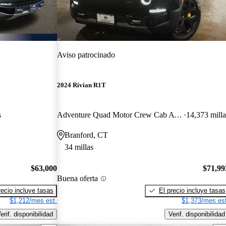
Aviso patrocinado
2024 Rivian R1T
s
Adventure Quad Motor Crew Cab AWD
14,373 milla
Branford, CT
34 millas
$63,000
$71,99
Buena oferta
recio incluye tasas
El precio incluye tasas
$1,212/mes est.
$1,373/mes est
erif. disponibilidad
Verif. disponibilidad