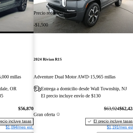
Precio reducido
-$1,500
2024 Rivian R1S
,000 millas
Adventure Dual Motor AWD
15,965 millas
tdale, OR
Entrega a domicilio desde Wall Township, NJ
85
El precio incluye envío de $130
$56,870
$63,924
$62,42
Gran oferta
recio incluye tasas
El precio incluye tasas
$1,094/mes est.
$1,191/mes est