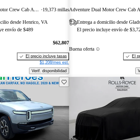
Adventure Dual Motor Crew Cab AWD
19,373 millas
cilio desde Henrico, VA
Entrega a domicilio desde Glad
uye envío de $489
El precio incluye envío de $3,7
$62,807
Buena oferta
El precio incluye tasas
El p
$1,208/mes est.
Verif. disponibilidad
V
Guarda este Aviso