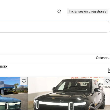
Iniciar sesión o registrarse
Ordenar
nario
Guarda este Aviso
Gu