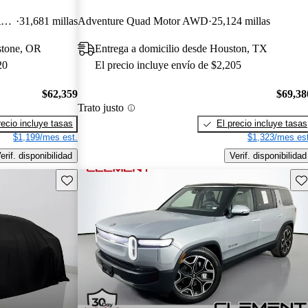
Adventure Dual Motor Crew Cab AWD
31,681 millas
Adventure Quad Motor AWD
25,124 millas
stone, OR
Entrega a domicilio desde Houston, TX
20
El precio incluye envío de $2,205
$62,359
$69,38
Trato justo
recio incluye tasas
El precio incluye tasas
$1,199/mes est.
$1,323/mes est
erif. disponibilidad
Verif. disponibilidad
Guarda este Aviso
Gu