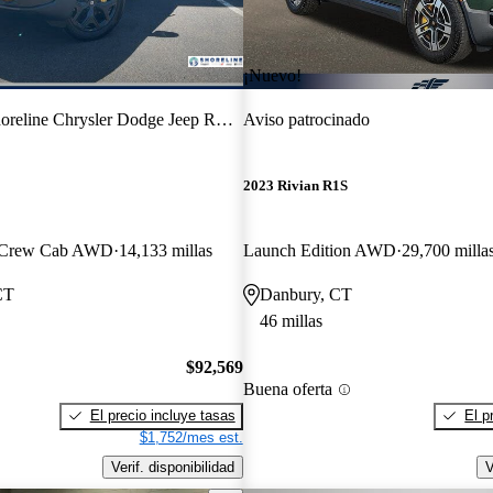
¡Nuevo!
oreline Chrysler Dodge Jeep RAM
Aviso patrocinado
2023 Rivian R1S
r Crew Cab AWD
14,133 millas
Launch Edition AWD
29,700 milla
CT
Danbury, CT
46 millas
$92,569
Buena oferta
El precio incluye tasas
El p
$1,752/mes est.
Verif. disponibilidad
V