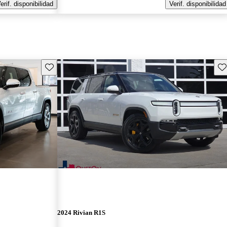
erif. disponibilidad
Verif. disponibilidad
Guarda este Aviso
Gu
2024 Rivian R1S