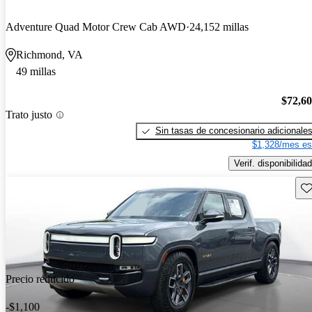
Adventure Quad Motor Crew Cab AWD
24,152 millas
Richmond, VA
49 millas
$72,6
Trato justo
Sin tasas de concesionario adicionale
$1,328/mes es
Verif. disponibilidad
Gu
Precio reducido
-$1,100