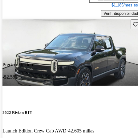
$1,185/mes es
Verif. disponibilidad
Gu
Precio reducido
-$2,582
2022 Rivian R1T
Launch Edition Crew Cab AWD
42,605 millas