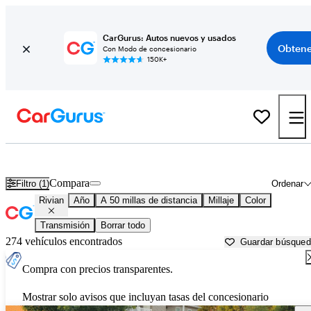
CarGurus: Autos nuevos y usados
Obtene
Con Modo de concesionario
150K+
Autos Rivian usados en venta cerca de
Fredericksburg, VA
Compara
Filtro (1)
Ordenar
Rivian
Año
A 50 millas de distancia
Millaje
Color
Transmisión
Borrar todo
274 vehículos encontrados
Guardar búsque
Compra con precios transparentes.
Mostrar solo avisos que incluyan tasas del concesionario