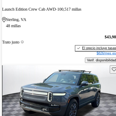
Launch Edition Crew Cab AWD
100,517 millas
Sterling, VA
48 millas
$43,9
Trato justo
El precio incluye tasa
$826/mes es
Verif. disponibilidad
Gu