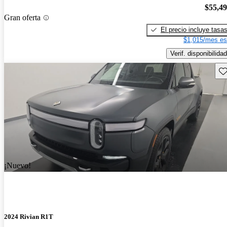
$55,4
Gran oferta
El precio incluye tasa
$1,015/mes es
Verif. disponibilidad
Gu
¡Nuevo!
2024 Rivian R1T