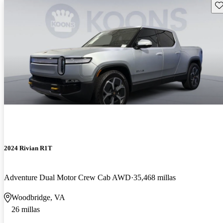
Gu
2024 Rivian R1T
Adventure Dual Motor Crew Cab AWD
35,468 millas
Woodbridge, VA
26 millas