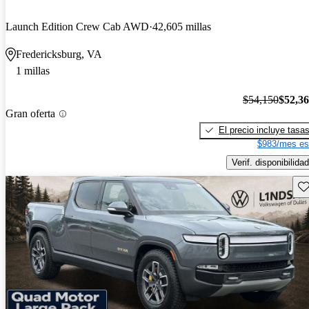
Launch Edition Crew Cab AWD
42,605 millas
Fredericksburg, VA
1 millas
$54,150
$52,3
Gran oferta
El precio incluye tasa
$983/mes es
Verif. disponibilidad
Gu