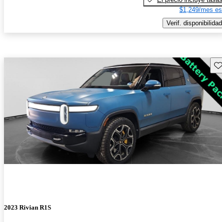
$1,249/mes es
Verif. disponibilidad
Gu
2023 Rivian R1S