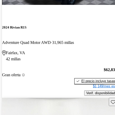
2024 Rivian R1S
Adventure Quad Motor AWD
31,965 millas
Fairfax, VA
42 millas
$62,8
Gran oferta
El precio incluye tasa
$1,149/mes es
Verif. disponibilidad
Gu