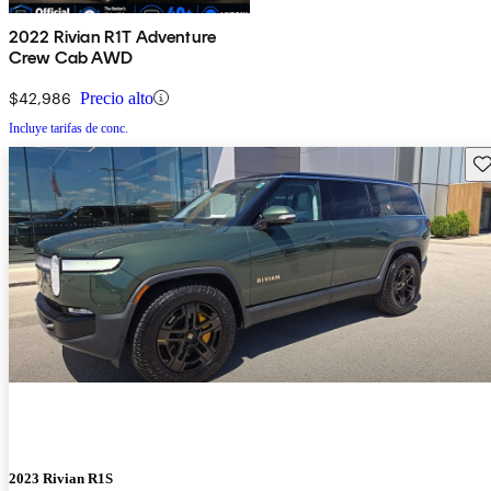
2022 Rivian R1T Adventure
Crew Cab AWD
$42,986
Precio alto
Incluye tarifas de conc.
Gu
2023 Rivian R1S