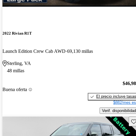
2022 Rivian R1T
Launch Edition Crew Cab AWD
69,130 millas
Sterling, VA
48 millas
$46,9
Buena oferta
El precio incluye tasa
$882/mes es
Verif. disponibilidad
Gu