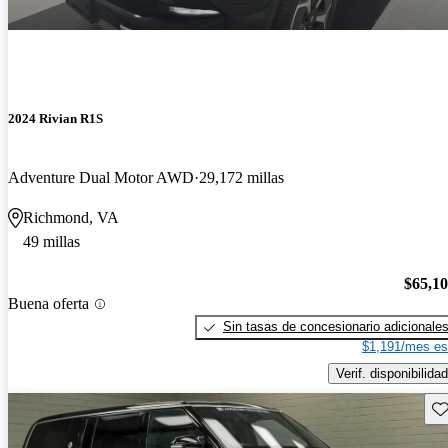
2024 Rivian R1S
Adventure Dual Motor AWD
29,172 millas
Richmond, VA
49 millas
$65,1
Buena oferta
Sin tasas de concesionario adicionale
$1,191/mes es
Verif. disponibilidad
Gu