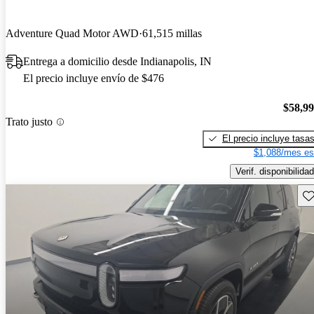
Adventure Quad Motor AWD
61,515 millas
Entrega a domicilio desde Indianapolis, IN
El precio incluye envío de $476
$58,9
Trato justo
El precio incluye tasa
$1,088/mes es
Verif. disponibilidad
Gu