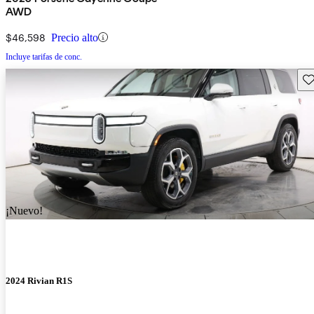
AWD
$46,598
Precio alto
Incluye tarifas de conc.
Gu
¡Nuevo!
2024 Rivian R1S