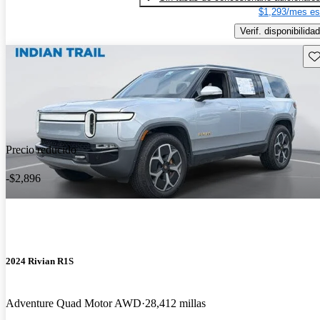
$1,293/mes es
Verif. disponibilidad
Gu
Precio reducido
-$2,896
2024 Rivian R1S
Adventure Quad Motor AWD
28,412 millas