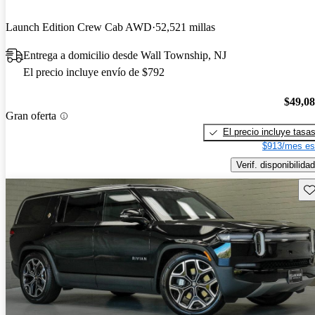
Launch Edition Crew Cab AWD
52,521 millas
Entrega a domicilio desde Wall Township, NJ
El precio incluye envío de $792
$49,0
Gran oferta
El precio incluye tasa
$913/mes es
Verif. disponibilidad
Gu