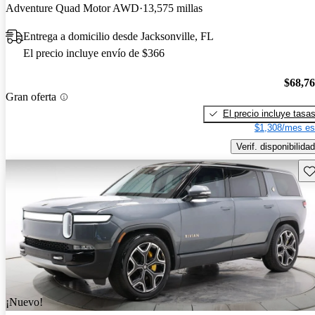
Adventure Quad Motor AWD
13,575 millas
Entrega a domicilio desde Jacksonville, FL
El precio incluye envío de $366
$68,7
Gran oferta
El precio incluye tasa
$1,308/mes es
Verif. disponibilidad
Gu
¡Nuevo!