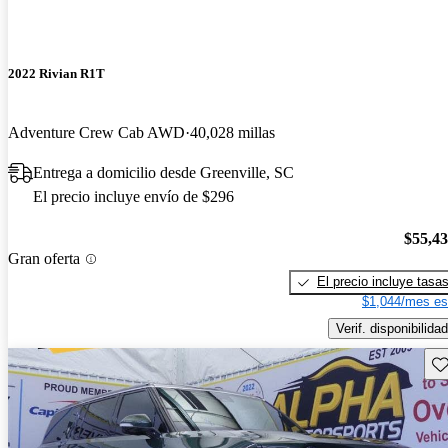
2022 Rivian R1T
Adventure Crew Cab AWD
40,028 millas
Entrega a domicilio desde Greenville, SC
El precio incluye envío de $296
$55,4
Gran oferta
El precio incluye tasa
$1,044/mes es
Verif. disponibilidad
Gu