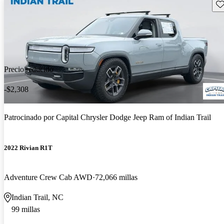
Gu
Precio reducido
-$2,308
Patrocinado por
Capital Chrysler Dodge Jeep Ram of Indian Trail
2022 Rivian R1T
Adventure Crew Cab AWD
72,066 millas
Indian Trail, NC
99 millas