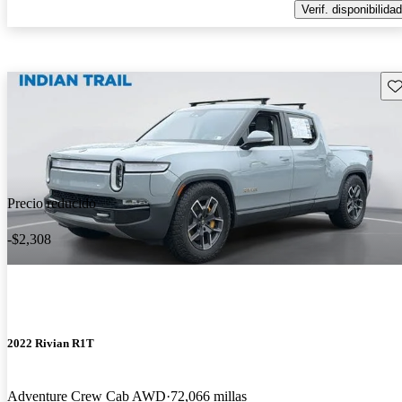
Verif. disponibilidad
Gu
Precio reducido
-$2,308
2022 Rivian R1T
Adventure Crew Cab AWD
72,066 millas