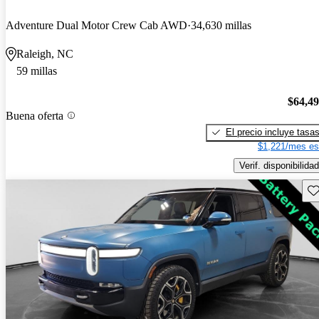
Adventure Dual Motor Crew Cab AWD
34,630 millas
Raleigh, NC
59 millas
$64,4
Buena oferta
El precio incluye tasa
$1,221/mes es
Verif. disponibilidad
Gu