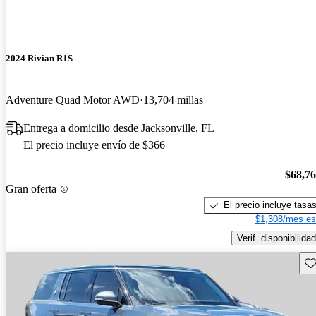
2024 Rivian R1S
Adventure Quad Motor AWD
13,704 millas
Entrega a domicilio desde Jacksonville, FL
El precio incluye envío de $366
$68,7
Gran oferta
El precio incluye tasa
$1,308/mes es
Verif. disponibilidad
Gu