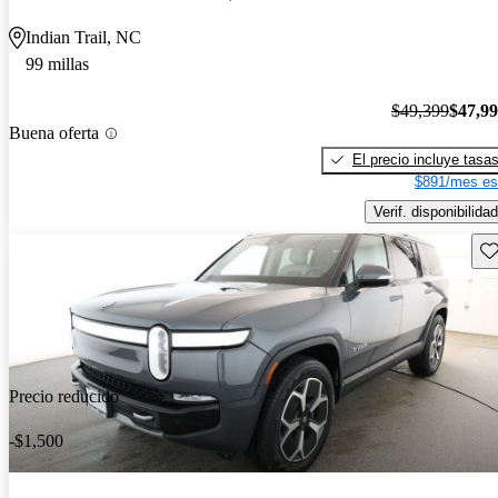
Indian Trail, NC
99 millas
$49,399
$47,9
Buena oferta
El precio incluye tasa
$891/mes es
Verif. disponibilidad
Gu
Precio reducido
-$1,500