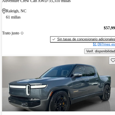
Adventure Crew Cab AWD
35,310 millas
Raleigh, NC
61 millas
$57,9
Trato justo
Sin tasas de concesionario adicionale
$1,097/mes es
Verif. disponibilidad
Gu