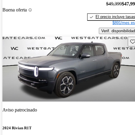
$49,399
$47,9
Buena oferta
El precio incluye tasa
$891/mes es
Verif. disponibilidad
Gu
Aviso patrocinado
2024 Rivian R1T