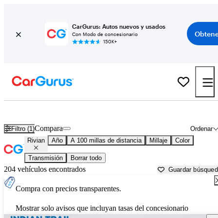
CarGurus: Autos nuevos y usados
Obtene
Con Modo de concesionario
150K+
Autos Rivian usados en venta cerca de
Fayetteville, NC
Compara
Filtro (1)
Ordenar
Rivian
Año
A 100 millas de distancia
Millaje
Color
Transmisión
Borrar todo
204 vehículos encontrados
Guardar búsque
Compra con precios transparentes.
Mostrar solo avisos que incluyan tasas del concesionario