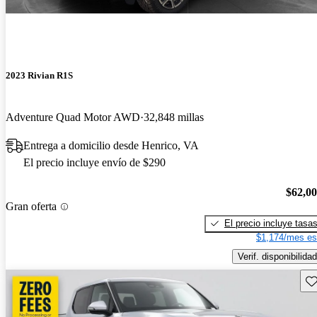
2023 Rivian R1S
Adventure Quad Motor AWD
32,848 millas
Entrega a domicilio desde Henrico, VA
El precio incluye envío de $290
$62,0
Gran oferta
El precio incluye tasa
$1,174/mes es
Verif. disponibilidad
Gu