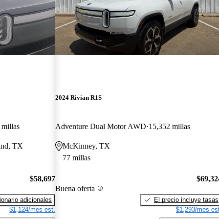
2024 Rivian R1S
 millas
Adventure Dual Motor AWD
15,352 millas
land, TX
McKinney, TX
77 millas
$58,697
$69,32
Buena oferta
onario adicionales
El precio incluye tasas
$1,124/mes est.
$1,293/mes est