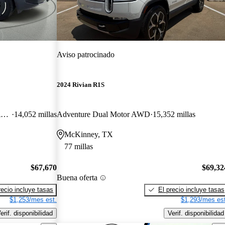
Aviso patrocinado
2024 Rivian R1S
Adventure Dual Motor Crew Cab AWD
14,052 millas
Adventure Dual Motor AWD
15,352 millas
McKinney, TX
77 millas
$67,670
$69,32
Buena oferta
recio incluye tasas
El precio incluye tasas
$1,253/mes est.
$1,293/mes est
erif. disponibilidad
Verif. disponibilidad