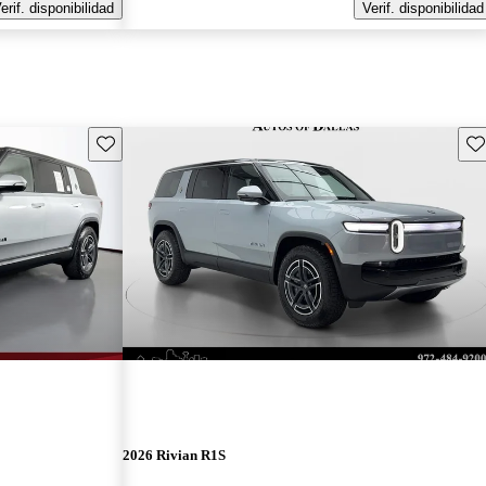
erif. disponibilidad
Verif. disponibilidad
Guarda este Aviso
Gu
2026 Rivian R1S