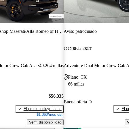
shop Maserati/Alfa Romeo of Hurst
Aviso patrocinado
2025 Rivian R1T
Adventure Quad Motor Crew Cab AWD
49,264 millas
Plano, TX
66 millas
$56,335
Buena oferta
El precio incluye tasas
El p
$1,060/mes est.
Verif. disponibilidad
V