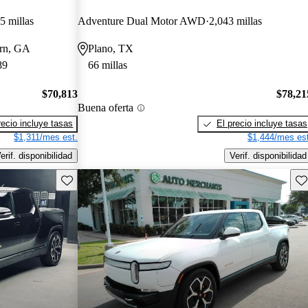
5 millas
Adventure Dual Motor AWD
2,043 millas
urn, GA
Plano, TX
89
66 millas
$70,813
$78,21
Buena oferta
recio incluye tasas
El precio incluye tasas
$1,311/mes est.
$1,444/mes est
erif. disponibilidad
Verif. disponibilidad
Guarda este Aviso
Gu