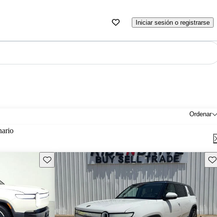
Iniciar sesión o registrarse
Ordenar
nario
Guarda este Aviso
Gu