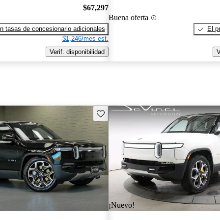
$67,297
Buena oferta
n tasas de concesionario adicionales
El p
$1,246/mes est.
Verif. disponibilidad
V
Guarda este Aviso
¡Nuevo!