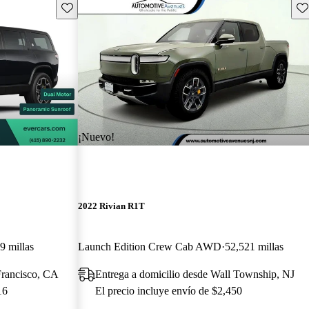
Guarda este Aviso
Gu
¡Nuevo!
2022 Rivian R1T
9 millas
Launch Edition Crew Cab AWD
52,521 millas
Francisco, CA
Entrega a domicilio desde Wall Township, NJ
16
El precio incluye envío de $2,450