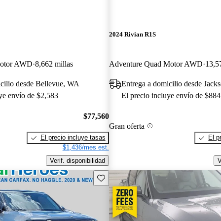
2024 Rivian R1S
Motor AWD
8,662 millas
Adventure Quad Motor AWD
13,5
cilio desde Bellevue, WA
Entrega a domicilio desde Jacks
uye envío de $2,583
El precio incluye envío de $884
$77,560
Gran oferta
El precio incluye tasas
El p
$1,436/mes est.
Verif. disponibilidad
V
Guarda este Aviso