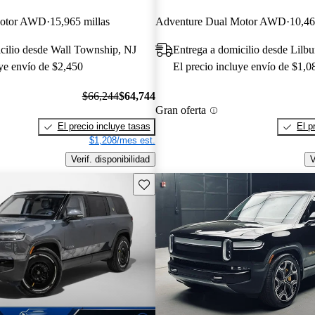
Motor AWD
15,965 millas
Adventure Dual Motor AWD
10,46
cilio desde Wall Township, NJ
Entrega a domicilio desde Lilb
uye envío de $2,450
El precio incluye envío de $1,0
$66,244
$64,744
Gran oferta
El precio incluye tasas
El p
$1,208/mes est.
Verif. disponibilidad
V
Guarda este Aviso