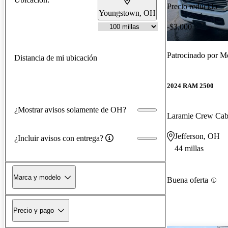
Precio reducido
Youngstown, OH
-$3,000
Patrocinado por
Mo
Distancia de mi ubicación
2024 RAM 2500
¿Mostrar avisos solamente de OH?
Laramie Crew Ca
Jefferson, OH
¿Incluir avisos con entrega?
44 millas
Marca y modelo
Buena oferta
Precio y pago