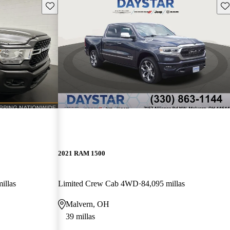
Guarda este Aviso
Gu
2021 RAM 1500
illas
Limited Crew Cab 4WD
84,095 millas
Malvern, OH
39 millas