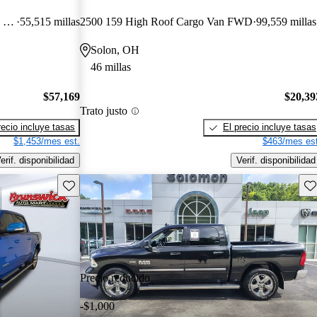
Limited Longhorn Mega Cab DRW 4WD
55,515 millas
2500 159 High Roof Cargo Van FWD
99,559 millas
Solon, OH
46 millas
$57,169
$20,39
Trato justo
recio incluye tasas
El precio incluye tasas
$1,453/mes est.
$463/mes est
erif. disponibilidad
Verif. disponibilidad
Guarda este Aviso
Gu
Precio reducido
-$1,000