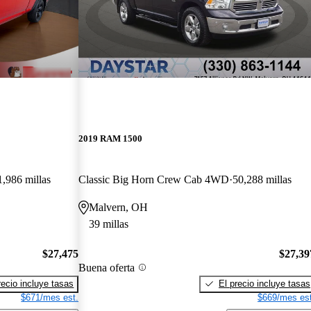
2019 RAM 1500
1,986 millas
Classic Big Horn Crew Cab 4WD
50,288 millas
Malvern, OH
39 millas
$27,475
$27,39
Buena oferta
recio incluye tasas
El precio incluye tasas
$671/mes est.
$669/mes est