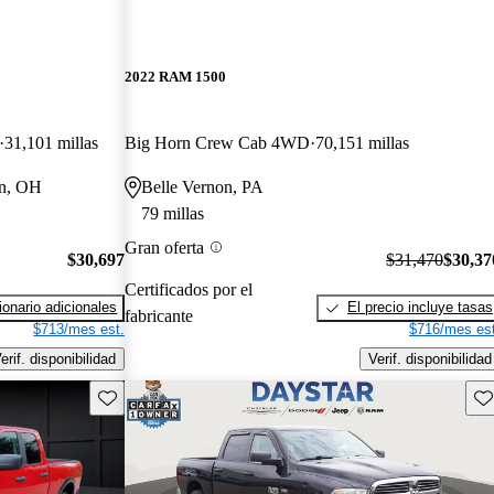
2022 RAM 1500
31,101 millas
Big Horn Crew Cab 4WD
70,151 millas
on, OH
Belle Vernon, PA
79 millas
Gran oferta
$30,697
$31,470
$30,37
Certificados por el
onario adicionales
El precio incluye tasas
fabricante
$713/mes est.
$716/mes est
erif. disponibilidad
Verif. disponibilidad
Guarda este Aviso
Gu