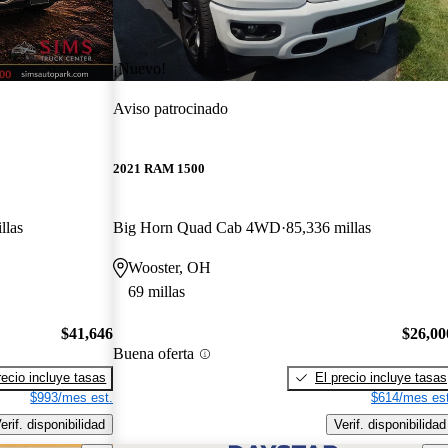
¡Nuevo!
Aviso patrocinado
2021 RAM 1500
llas
Big Horn Quad Cab 4WD
85,336 millas
Wooster, OH
69 millas
$41,646
$26,00
Buena oferta
recio incluye tasas
El precio incluye tasas
$993/mes est.
$614/mes est
erif. disponibilidad
Verif. disponibilidad