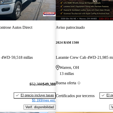
ntrose Autos Direct
Aviso patrocinado
2024 RAM 1500
b 4WD
59,518 millas
Laramie Crew Cab 4WD
21,985 mi
Warren, OH
13 millas
Buena oferta
$52,388
$49,388
El precio incluye tasas
El p
Certificados por terceros
$1,193/mes est.
Verif. disponibilidad
V