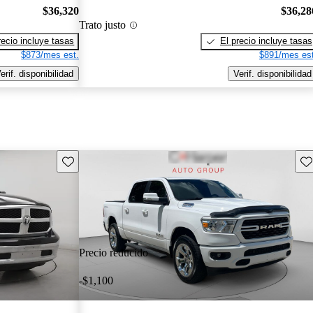
$36,320
$36,28
Trato justo
recio incluye tasas
El precio incluye tasas
$873/mes est.
$891/mes est
erif. disponibilidad
Verif. disponibilidad
Guarda este Aviso
Gu
Precio reducido
-$1,100