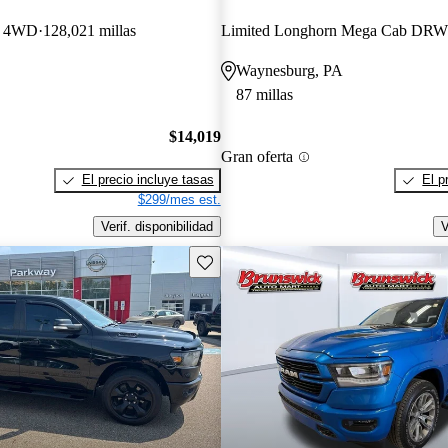
b 4WD
128,021 millas
Waynesburg, PA
87 millas
$14,019
Gran oferta
El precio incluye tasas
El p
$299/mes est.
Verif. disponibilidad
V
Guarda este Aviso