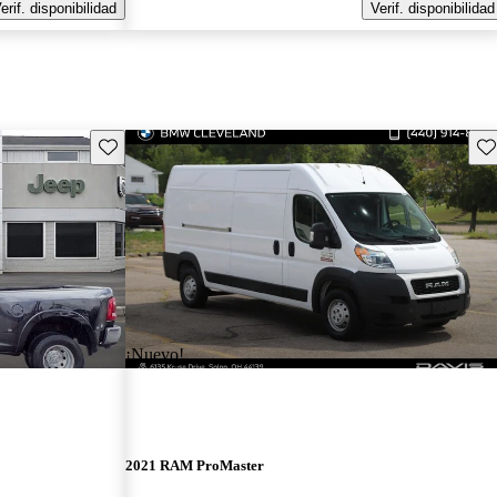
erif. disponibilidad
Verif. disponibilidad
Guarda este Aviso
Gu
¡Nuevo!
2021 RAM ProMaster