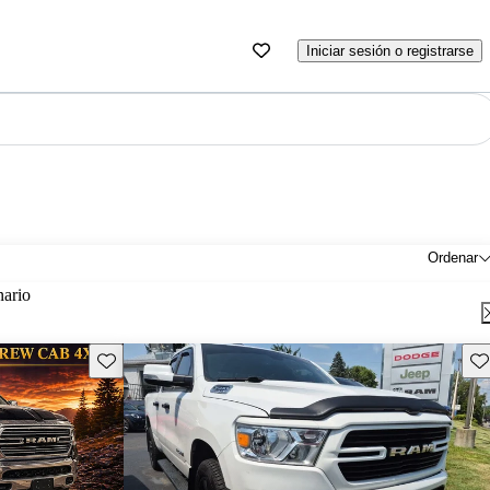
Iniciar sesión o registrarse
Ordenar
nario
Guarda este Aviso
Gu