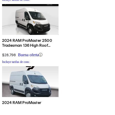
2024 RAM ProMaster 2500
Tradesman 136 High Roof
Cargo Van FWD w/ Passenger
Seat
$28,798
Buena oferta
Incluye tarifas de conc.
2024 RAM ProMaster