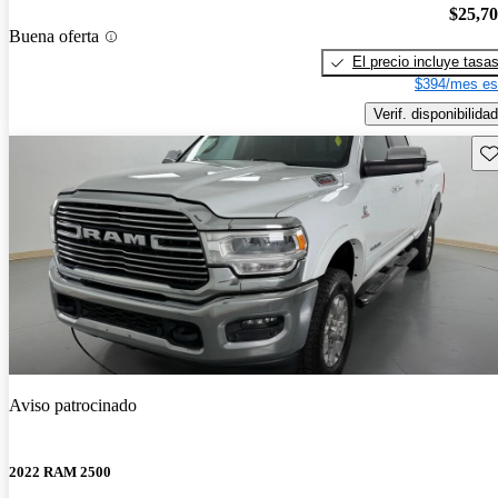
$25,7
Buena oferta
El precio incluye tasa
$394/mes es
Verif. disponibilidad
Gu
Aviso patrocinado
2022 RAM 2500