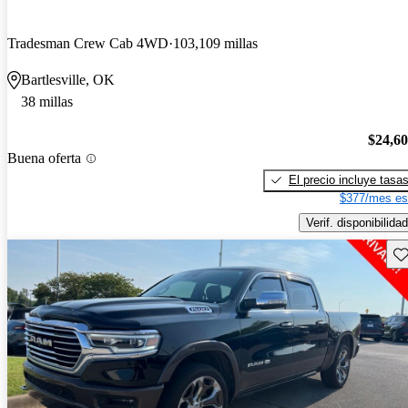
Tradesman Crew Cab 4WD
103,109 millas
Bartlesville, OK
38 millas
$24,6
Buena oferta
El precio incluye tasa
$377/mes es
Verif. disponibilidad
Gu