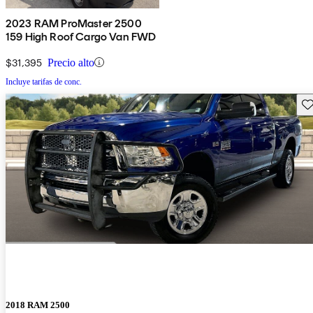
2023 RAM ProMaster 2500
159 High Roof Cargo Van FWD
$31,395
Precio alto
Incluye tarifas de conc.
Gu
2018 RAM 2500