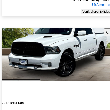
$469/mes es
Verif. disponibilidad
Gu
2017 RAM 1500