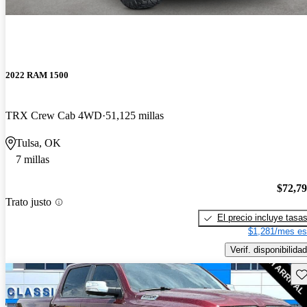
2022 RAM 1500
TRX Crew Cab 4WD
51,125 millas
Tulsa, OK
7 millas
$72,7
Trato justo
El precio incluye tasa
$1,281/mes es
Verif. disponibilidad
Gu