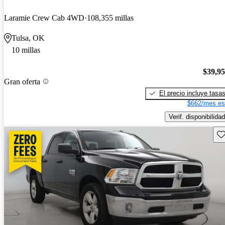
Laramie Crew Cab 4WD
108,355 millas
Tulsa, OK
10 millas
$39,9
Gran oferta
El precio incluye tasa
$662/mes es
Verif. disponibilidad
Gu