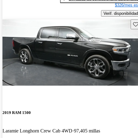
$326/mes es
Verif. disponibilidad
Gu
2019 RAM 1500
Laramie Longhorn Crew Cab 4WD
97,405 millas