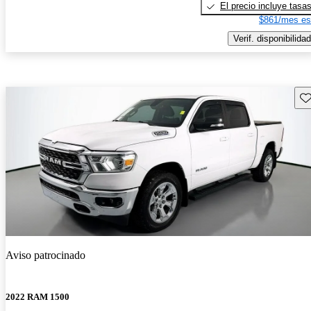
El precio incluye tasa
$861/mes es
Verif. disponibilidad
Gu
Aviso patrocinado
2022 RAM 1500