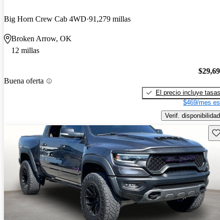
Big Horn Crew Cab 4WD
91,279 millas
Broken Arrow, OK
12 millas
$29,6
Buena oferta
El precio incluye tasa
$469/mes es
Verif. disponibilidad
Gu