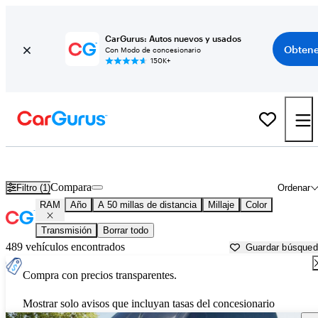
CarGurus: Autos nuevos y usados
Obtene
Con Modo de concesionario
150K+
Autos RAM usados en venta cerca de
Tulsa, OK
Compara
Filtro (1)
Ordenar
RAM
Año
A 50 millas de distancia
Millaje
Color
Transmisión
Borrar todo
489 vehículos encontrados
Guardar búsque
Compra con precios transparentes.
Mostrar solo avisos que incluyan tasas del concesionario