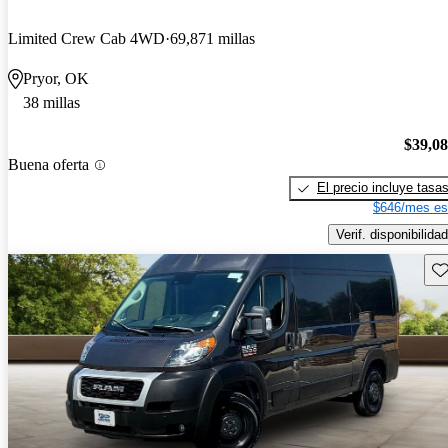
Limited Crew Cab 4WD
69,871 millas
Pryor, OK
38 millas
$39,0
Buena oferta
El precio incluye tasa
$646/mes es
Verif. disponibilidad
Gu