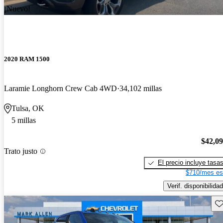
¡Nuevo!
2020 RAM 1500
Laramie Longhorn Crew Cab 4WD
34,102 millas
Tulsa, OK
5 millas
$42,0
Trato justo
El precio incluye tasa
$710/mes es
Verif. disponibilidad
Gu