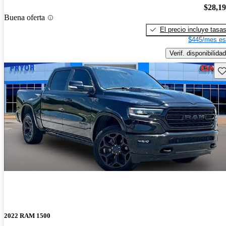
$28,1
Buena oferta
El precio incluye tasa
$445/mes es
Verif. disponibilidad
Gu
2022 RAM 1500