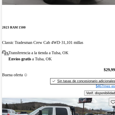
2023 RAM 1500
Classic Tradesman Crew Cab 4WD
31,101 millas
Transferencia a la tienda a Tulsa, OK
Envíos gratis
a Tulsa, OK
$29,9
Buena oferta
Sin tasas de concesionario adicionale
$467/mes es
Verif. disponibilidad
Gu