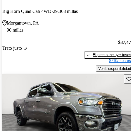
Big Horn Quad Cab 4WD
29,368 millas
Morgantown, PA
90 millas
$37,4
Trato justo
El precio incluye tasa
$710/mes es
Verif. disponibilidad
Gu