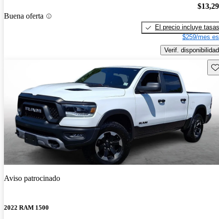
$13,2
Buena oferta
El precio incluye tasa
$259/mes es
Verif. disponibilidad
Gu
Aviso patrocinado
2022 RAM 1500