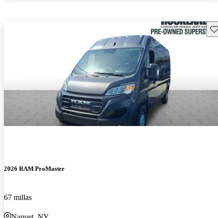
Gu
2026 RAM ProMaster
67 millas
Nanuet, NY