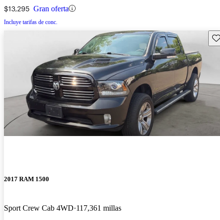
$13,295
Gran oferta
Incluye tarifas de conc.
Gu
2017 RAM 1500
Sport Crew Cab 4WD
117,361 millas