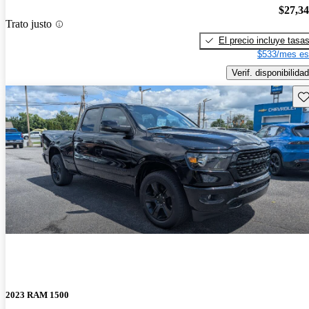
$27,3
Trato justo
El precio incluye tasa
$533/mes es
Verif. disponibilidad
Gu
2023 RAM 1500