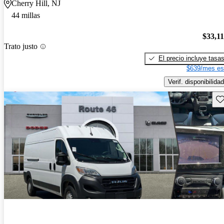
Cherry Hill, NJ
44 millas
$33,1
Trato justo
El precio incluye tasa
$639/mes es
Verif. disponibilidad
Gu