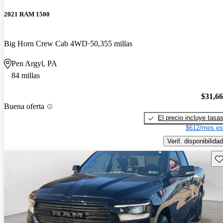
2021 RAM 1500
Big Horn Crew Cab 4WD
50,355 millas
Pen Argyl, PA
84 millas
$31,6
Buena oferta
El precio incluye tasa
$612/mes es
Verif. disponibilidad
Gu