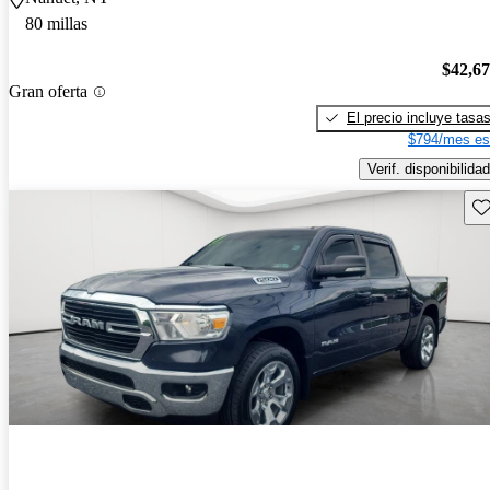
80 millas
$42,6
Gran oferta
El precio incluye tasa
$794/mes es
Verif. disponibilidad
Gu