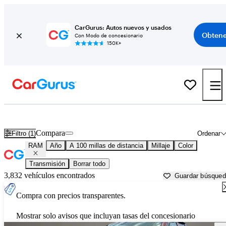
CarGurus: Autos nuevos y usados
Obtene
Con Modo de concesionario
150K+
Autos RAM usados en venta cerca de
Toms River, NJ
Compara
Filtro (1)
Ordenar
RAM
Año
A 100 millas de distancia
Millaje
Color
Transmisión
Borrar todo
3,832 vehículos encontrados
Guardar búsque
Compra con precios transparentes.
Mostrar solo avisos que incluyan tasas del concesionario