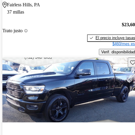
Fairless Hills, PA
37 millas
$23,6
Trato justo
El precio incluye tasa
$460/mes es
Verif. disponibilidad
Gu