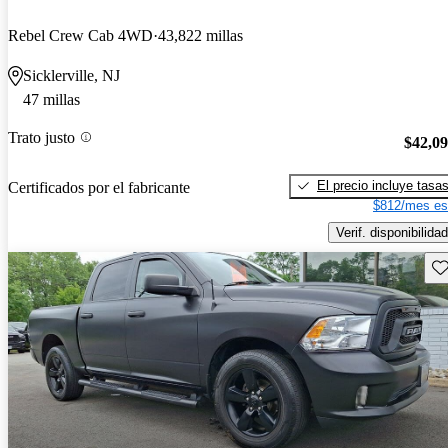
Rebel Crew Cab 4WD
43,822 millas
Sicklerville, NJ
47 millas
Trato justo
$42,0
El precio incluye tasa
Certificados por el fabricante
$812/mes es
Verif. disponibilidad
Gu