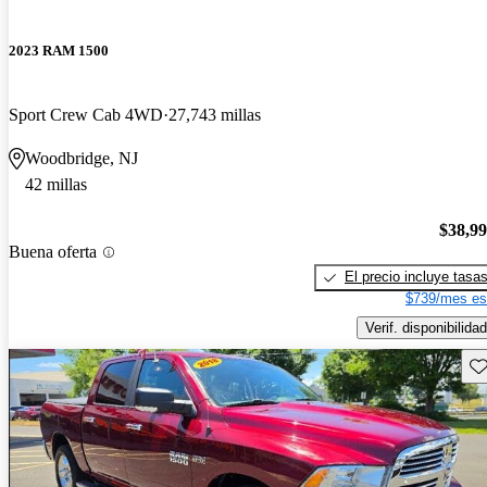
2023 RAM 1500
Sport Crew Cab 4WD
27,743 millas
Woodbridge, NJ
42 millas
$38,9
Buena oferta
El precio incluye tasa
$739/mes es
Verif. disponibilidad
Gu