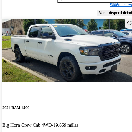
$806/mes es
Verif. disponibilidad
Gu
Precio reducido
-$879
2024 RAM 1500
Big Horn Crew Cab 4WD
19,669 millas