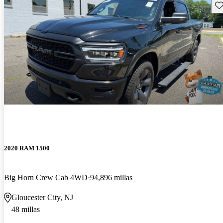
Gu
2020 RAM 1500
Big Horn Crew Cab 4WD
94,896 millas
Gloucester City, NJ
48 millas