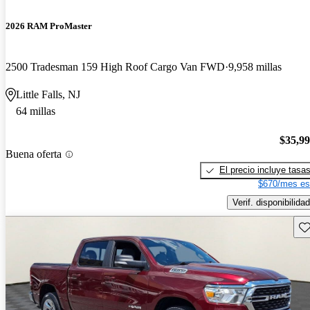
2026 RAM ProMaster
2500 Tradesman 159 High Roof Cargo Van FWD
9,958 millas
Little Falls, NJ
64 millas
$35,9
Buena oferta
El precio incluye tasa
$670/mes es
Verif. disponibilidad
Gu