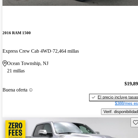
2016 RAM 1500
Express Crew Cab 4WD
72,464 millas
Ocean Township, NJ
21 millas
$19,8
Buena oferta
El precio incluye tasa
$388/mes es
Verif. disponibilidad
Gu