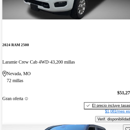
2024 RAM 2500
Laramie Crew Cab 4WD
43,200 millas
Nevada, MO
72 millas
$51,2
Gran oferta
El precio incluye tasa
$1,081/mes es
Verif. disponibilidad
Gu