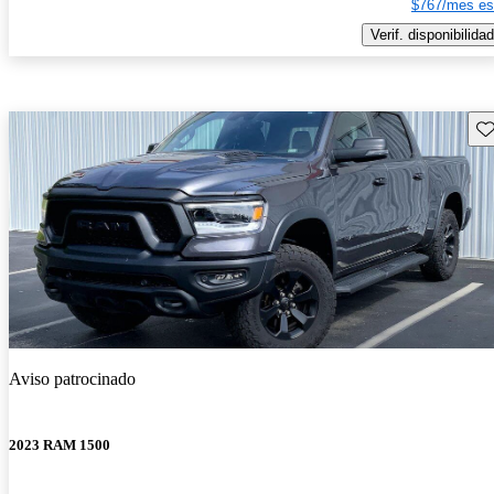
$767/mes es
Verif. disponibilidad
Gu
Aviso patrocinado
2023 RAM 1500