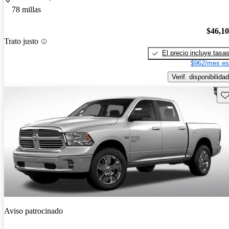
78 millas
$46,1
Trato justo
El precio incluye tasa
$962/mes es
Verif. disponibilidad
Gu
Aviso patrocinado