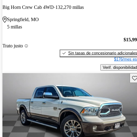
Big Horn Crew Cab 4WD
132,270 millas
Springfield, MO
5 millas
$15,9
Trato justo
Sin tasas de concesionario adicionale
$176/mes es
Verif. disponibilidad
Gu