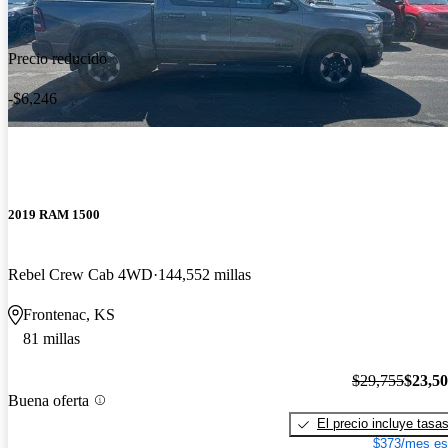
Precio reducido
-$6,246
2019 RAM 1500
Rebel Crew Cab 4WD
144,552 millas
Frontenac, KS
81 millas
$29,755
$23,5
Buena oferta
El precio incluye tasa
$373/mes es