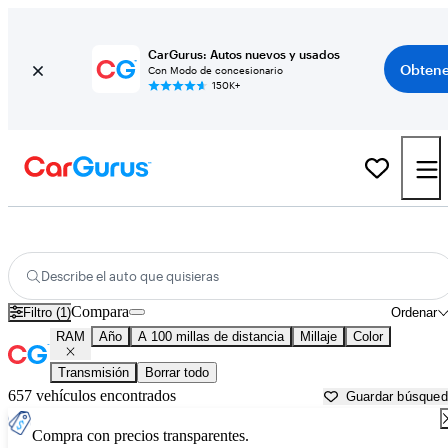
CarGurus: Autos nuevos y usados
Obtene
Con Modo de concesionario
150K+
Autos RAM usados en venta cerca de
Springfield, MO
Describe el auto que quisieras
Compara
Filtro (1)
Ordenar
RAM
Año
A 100 millas de distancia
Millaje
Color
Transmisión
Borrar todo
657 vehículos encontrados
Guardar búsque
Compra con precios transparentes.