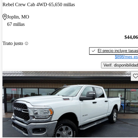
Rebel Crew Cab 4WD
65,650 millas
Joplin, MO
67 millas
$44,0
Trato justo
El precio incluye tasa
$898/mes es
Verif. disponibilidad
Gu