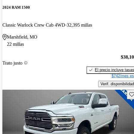
2024 RAM 1500
Classic Warlock Crew Cab 4WD
32,395 millas
Marshfield, MO
22 millas
$38,1
Trato justo
El precio incluye tasa
$742/mes es
Verif. disponibilidad
Gu