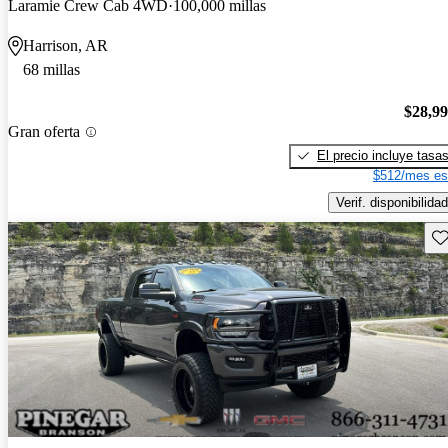
Laramie Crew Cab 4WD
100,000 millas
Harrison, AR
68 millas
$28,9
Gran oferta
El precio incluye tasa
$512/mes es
Verif. disponibilidad
Gu