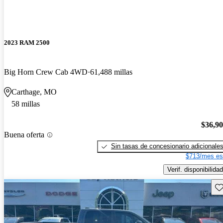
2023 RAM 2500
Big Horn Crew Cab 4WD
61,488 millas
Carthage, MO
58 millas
$36,9
Buena oferta
Sin tasas de concesionario adicionale
$713/mes es
Verif. disponibilidad
Gu