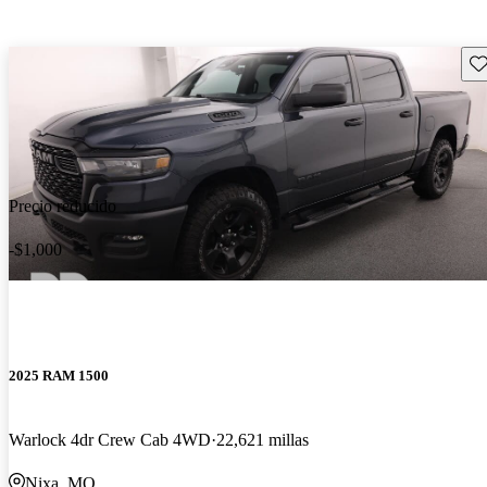
Gu
Precio reducido
-$1,000
2025 RAM 1500
Warlock 4dr Crew Cab 4WD
22,621 millas
Nixa, MO