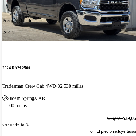
Precio reducido
-$915
2024 RAM 2500
Tradesman Crew Cab 4WD
32,538 millas
Siloam Springs, AR
100 millas
$39,975
$39,0
Gran oferta
El precio incluye tasa