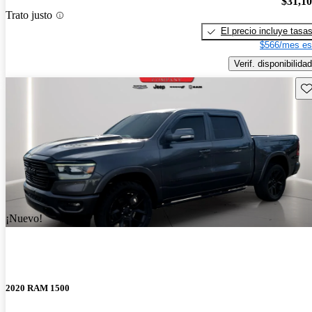
$31,1
Trato justo
El precio incluye tasa
$566/mes es
Verif. disponibilidad
Gu
¡Nuevo!
2020 RAM 1500