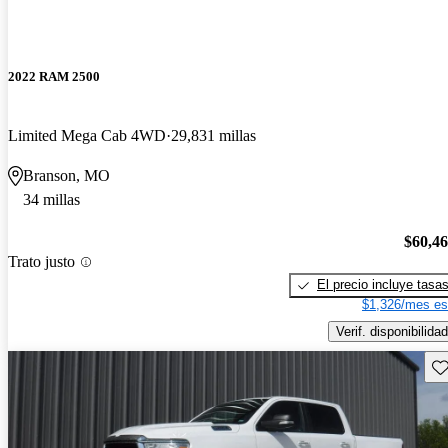
2022 RAM 2500
Limited Mega Cab 4WD
29,831 millas
Branson, MO
34 millas
$60,4
Trato justo
El precio incluye tasa
$1,326/mes es
Verif. disponibilidad
Gu