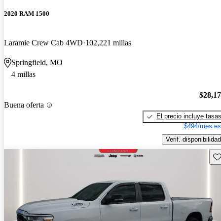
2020 RAM 1500
Laramie Crew Cab 4WD
102,221 millas
Springfield, MO
4 millas
$28,1
Buena oferta
El precio incluye tasa
$494/mes es
Verif. disponibilidad
Gu