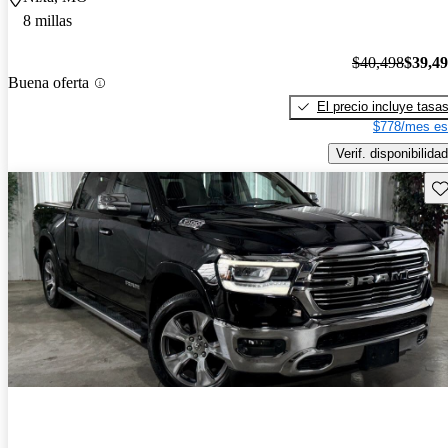
8 millas
$40,498
$39,4
Buena oferta
El precio incluye tasa
$778/mes es
Verif. disponibilidad
Gu