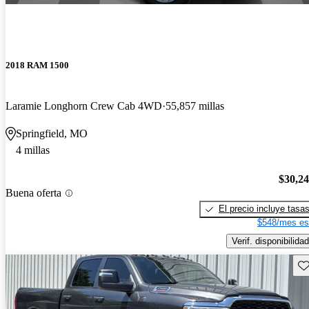
2018 RAM 1500
Laramie Longhorn Crew Cab 4WD
55,857 millas
Springfield, MO
4 millas
$30,2
Buena oferta
El precio incluye tasa
$548/mes es
Verif. disponibilidad
Gu