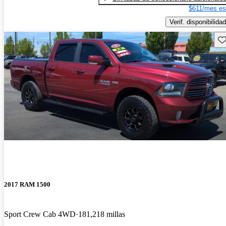
$611/mes es
Verif. disponibilidad
Gu
2017 RAM 1500
Sport Crew Cab 4WD
181,218 millas