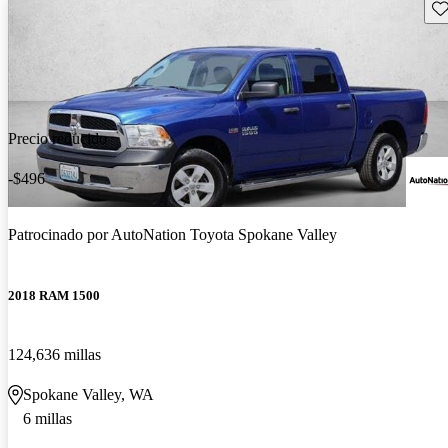
Gu
Precio reducido
-$496
Patrocinado por
AutoNation Toyota Spokane Valley
2018 RAM 1500
124,636 millas
Spokane Valley, WA
6 millas