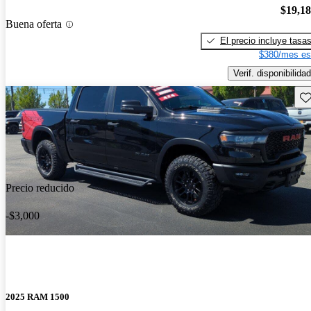
$19,1
Buena oferta
El precio incluye tasa
$380/mes es
Verif. disponibilidad
Gu
Precio reducido
-$3,000
2025 RAM 1500