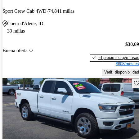
Sport Crew Cab 4WD
74,841 millas
Coeur d'Alene, ID
30 millas
$30,6
Buena oferta
El precio incluye tasa
$608/mes es
Verif. disponibilidad
Gu