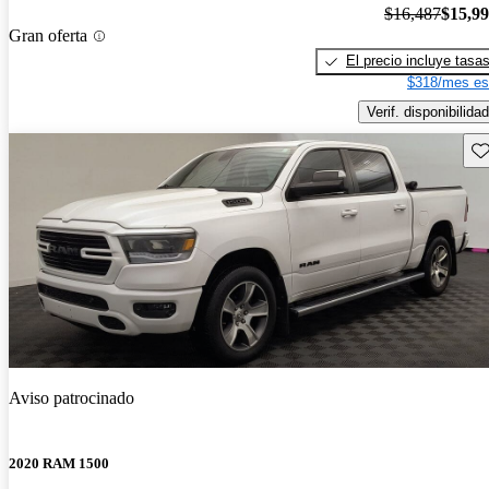
$16,487
$15,9
Gran oferta
El precio incluye tasa
$318/mes es
Verif. disponibilidad
Gu
Aviso patrocinado
2020 RAM 1500