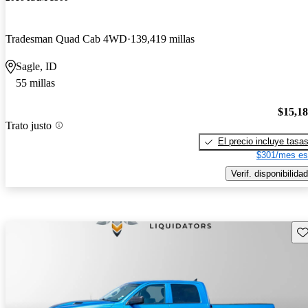
Tradesman Quad Cab 4WD
139,419 millas
Sagle, ID
55 millas
$15,1
Trato justo
El precio incluye tasa
$301/mes es
Verif. disponibilidad
Gu