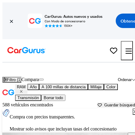
CarGurus: Autos nuevos y usados
Obtene
Con Modo de concesionario
150K+
Autos RAM usados en venta cerca de
Spokane, WA
Compara
Filtro (1)
Ordenar
RAM
Año
A 100 millas de distancia
Millaje
Color
Transmisión
Borrar todo
588 vehículos encontrados
Guardar búsque
Compra con precios transparentes.
Mostrar solo avisos que incluyan tasas del concesionario