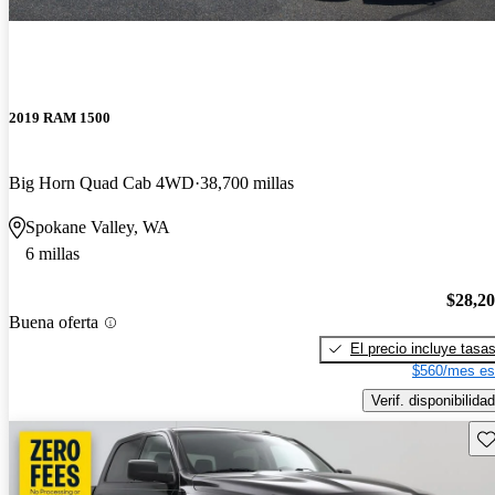
2019 RAM 1500
Big Horn Quad Cab 4WD
38,700 millas
Spokane Valley, WA
6 millas
$28,2
Buena oferta
El precio incluye tasa
$560/mes es
Verif. disponibilidad
Gu