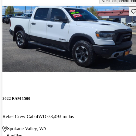
Verif. disponibilidad
Gu
2022 RAM 1500
Rebel Crew Cab 4WD
73,493 millas
Spokane Valley, WA
6 millas