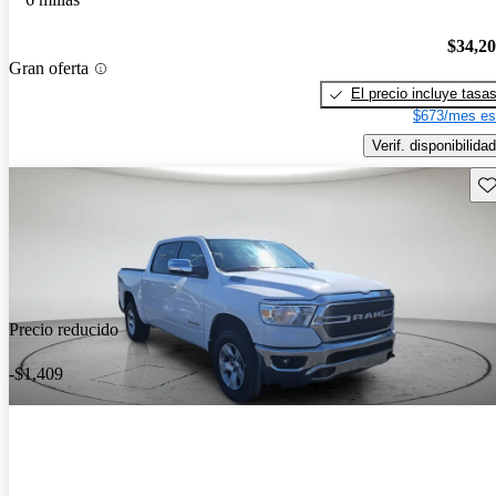
$34,2
Gran oferta
El precio incluye tasa
$673/mes es
Verif. disponibilidad
Gu
Precio reducido
-$1,409