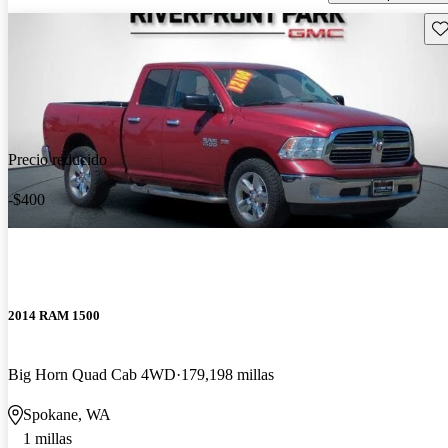
Gu
Precio reducido
-$400
2014 RAM 1500
Big Horn Quad Cab 4WD
179,198 millas
Spokane, WA
1 millas