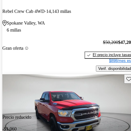
Rebel Crew Cab 4WD
14,143 millas
Spokane Valley, WA
6 millas
$50,200
$47,2
Gran oferta
El precio incluye tasa
$898/mes es
Verif. disponibilidad
Gu
Precio reducido
-$1,060