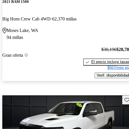
2021 RAM 1500
Big Horn Crew Cab 4WD
62,370 millas
Moses Lake, WA
94 millas
$30,196
$28,7
Gran oferta
El precio incluye tasa
$567/mes es
Verif. disponibilidad
Gu