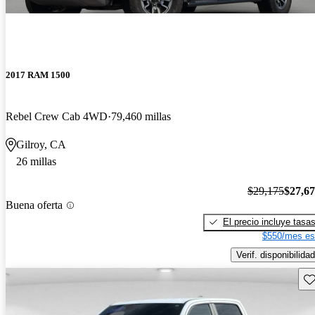
2017 RAM 1500
Rebel Crew Cab 4WD
79,460 millas
Gilroy, CA
26 millas
$29,175
$27,6
Buena oferta
El precio incluye tasa
$550/mes es
Verif. disponibilidad
Gu