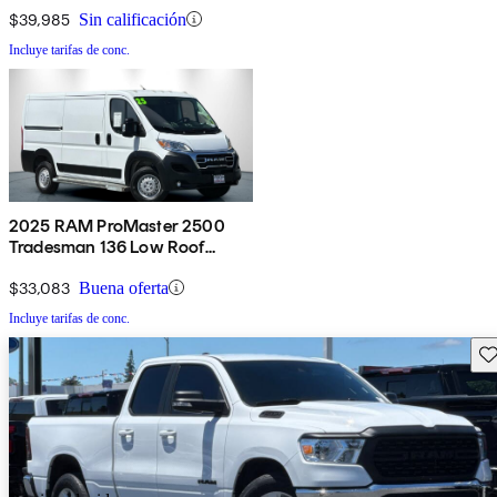
Seat FWD
$39,985
Sin calificación
Incluye tarifas de conc.
2025 RAM ProMaster 2500
Tradesman 136 Low Roof
Cargo Van FWD
$33,083
Buena oferta
Incluye tarifas de conc.
Gu