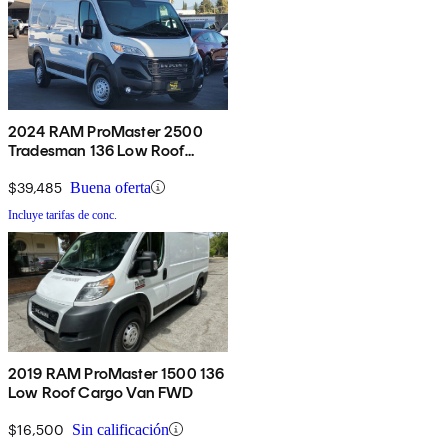
2024 RAM ProMaster 2500
Tradesman 136 Low Roof
Cargo Van without Passenger
Seat FWD
$39,485
Buena oferta
Incluye tarifas de conc.
2019 RAM ProMaster 1500 136
Low Roof Cargo Van FWD
$16,500
Sin calificación