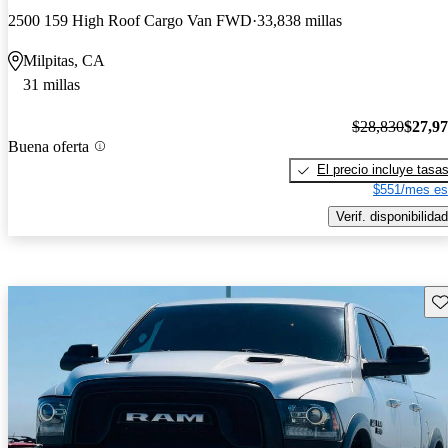
2500 159 High Roof Cargo Van FWD
33,838 millas
Milpitas, CA
31 millas
$28,830
$27,9
Buena oferta
El precio incluye tasa
$551/mes es
Verif. disponibilidad
Gu