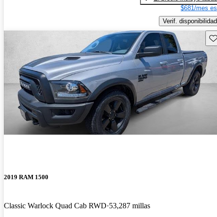
$681/mes es
Verif. disponibilidad
Gu
2019 RAM 1500
Classic Warlock Quad Cab RWD
53,287 millas