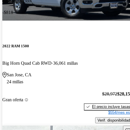
Precio reducido
-$818
2022 RAM 1500
Big Horn Quad Cab RWD
36,061 millas
San Jose, CA
24 millas
$28,972
$28,1
Gran oferta
El precio incluye tasa
$554/mes es
Verif. disponibilidad
Gu