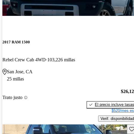
2017 RAM 1500
Rebel Crew Cab 4WD
103,226 millas
San Jose, CA
25 millas
$26,1
Trato justo
El precio incluye tasa
$520/mes es
Verif. disponibilidad
Gu