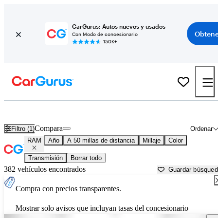
CarGurus: Autos nuevos y usados
Obtene
Con Modo de concesionario
150K+
Autos RAM usados en venta cerca de
Santa Cruz, CA
Compara
Filtro (1)
Ordenar
RAM
Año
A 50 millas de distancia
Millaje
Color
Transmisión
Borrar todo
382 vehículos encontrados
Guardar búsque
Compra con precios transparentes.
Mostrar solo avisos que incluyan tasas del concesionario