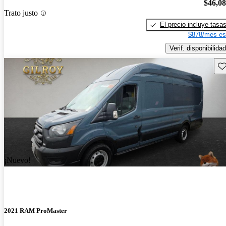
$46,0
Trato justo
El precio incluye tasa
$878/mes es
Verif. disponibilidad
Gu
¡Nuevo!
2021 RAM ProMaster