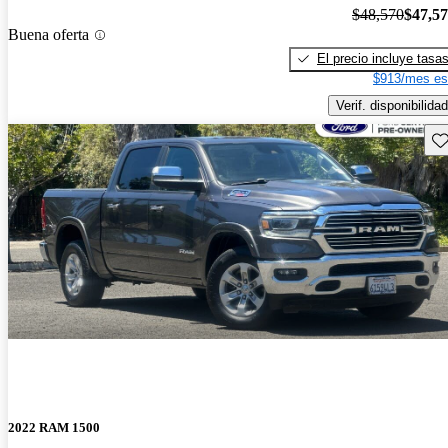
$48,570
$47,5
Buena oferta
El precio incluye tasa
$913/mes es
Verif. disponibilidad
Gu
2022 RAM 1500