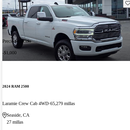
Gu
Precio reducido
-$1,000
2024 RAM 2500
Laramie Crew Cab 4WD
65,279 millas
Seaside, CA
27 millas