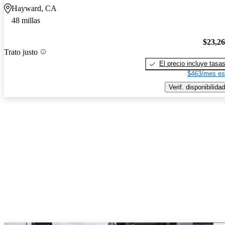
Hayward, CA
48 millas
$23,2
Trato justo
El precio incluye tasa
$463/mes es
Verif. disponibilidad