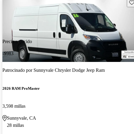
Gu
Precio reducido
-$983
Patrocinado por
Sunnyvale Chrysler Dodge Jeep Ram
2026 RAM ProMaster
3,598 millas
Sunnyvale, CA
28 millas