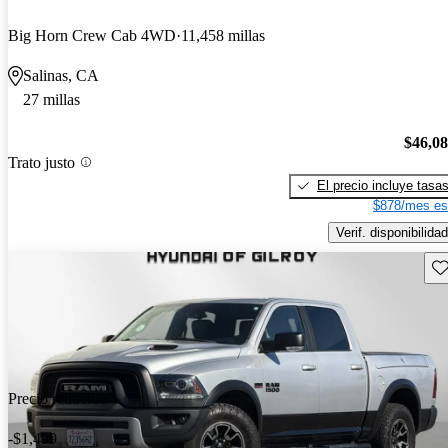
Big Horn Crew Cab 4WD
11,458 millas
Salinas, CA
27 millas
$46,0
Trato justo
El precio incluye tasa
$878/mes es
Verif. disponibilidad
Gu
Precio reducido
-$1,499