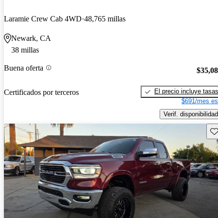
Laramie Crew Cab 4WD
48,765 millas
Newark, CA
38 millas
Buena oferta
$35,0
El precio incluye tasa
Certificados por terceros
$691/mes es
Verif. disponibilidad
Gu