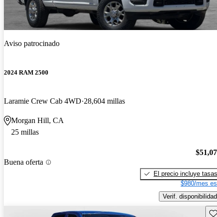
Aviso patrocinado
2024 RAM 2500
Laramie Crew Cab 4WD
28,604 millas
Morgan Hill, CA
25 millas
$51,0
Buena oferta
El precio incluye tasa
$980/mes es
Verif. disponibilidad
Gu