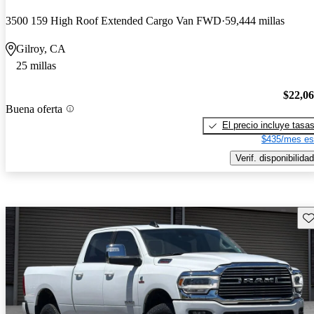
3500 159 High Roof Extended Cargo Van FWD
59,444 millas
Gilroy, CA
25 millas
$22,0
Buena oferta
El precio incluye tasa
$435/mes es
Verif. disponibilidad
Gu