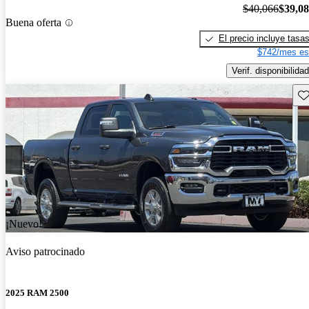
$40,066
$39,0
Buena oferta
El precio incluye tasa
$742/mes es
Verif. disponibilidad
Gu
¡Nuevo!
Aviso patrocinado
2025 RAM 2500