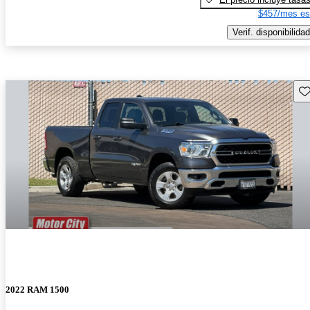
$457/mes es
Verif. disponibilidad
Gu
2022 RAM 1500