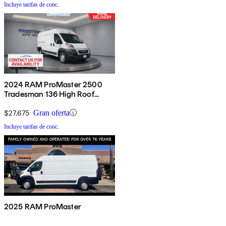
Incluye tarifas de conc.
2024 RAM ProMaster 2500
Tradesman 136 High Roof
Cargo Van FWD w/ Passenger
Seat
$27,675
Gran oferta
Incluye tarifas de conc.
2025 RAM ProMaster