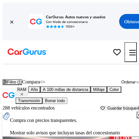
CarGurus: Autos nuevos y usados
Obtene
Con Modo de concesionario
150K+
Autos RAM usados en venta cerca de
San Luis Obispo, CA
Compara
Filtro (1)
Ordenar
RAM
Año
A 100 millas de distancia
Millaje
Color
Transmisión
Borrar todo
288 vehículos encontrados
Guardar búsque
Compra con precios transparentes.
Mostrar solo avisos que incluyan tasas del concesionario