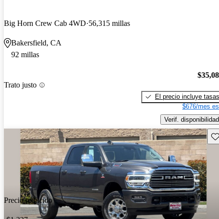
Big Horn Crew Cab 4WD
56,315 millas
Bakersfield, CA
92 millas
$35,0
Trato justo
El precio incluye tasa
$676/mes es
Verif. disponibilidad
Gu
Precio reducido