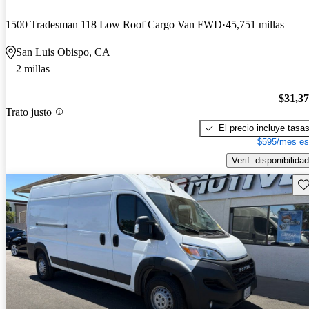
1500 Tradesman 118 Low Roof Cargo Van FWD
45,751 millas
San Luis Obispo, CA
2 millas
$31,3
Trato justo
El precio incluye tasa
$595/mes es
Verif. disponibilidad
Gu