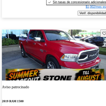
Sin tasas de concesionario adicionale
$1,002/mes es
Verif. disponibilidad
Gu
Aviso patrocinado
2019 RAM 1500