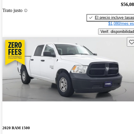
$56,0
Trato justo
El precio incluye tasa
$1,080/mes es
Verif. disponibilidad
Gu
2020 RAM 1500