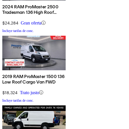
2024 RAM ProMaster 2500
Tradesman 136 High Roof
Cargo Van FWD w/ Passenger
Seat
$24,284
Gran oferta
Incluye tarifas de conc.
2019 RAM ProMaster 1500 136
Low Roof Cargo Van FWD
$18,324
Trato justo
Incluye tarifas de conc.