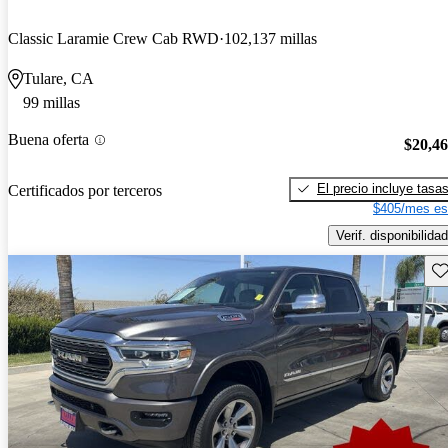
Classic Laramie Crew Cab RWD
102,137 millas
Tulare, CA
99 millas
Buena oferta
$20,4
El precio incluye tasa
Certificados por terceros
$405/mes es
Verif. disponibilidad
Gu