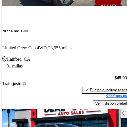
2022 RAM 1500
Limited Crew Cab 4WD
23,955 millas
Hanford, CA
91 millas
$45,9
Trato justo
El precio incluye tasa
$900/mes es
Verif. disponibilidad
Gu