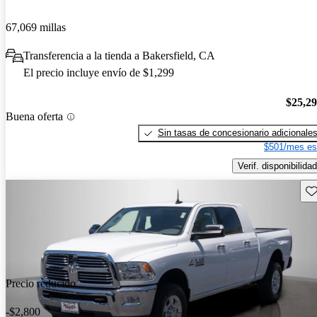
67,069 millas
Transferencia a la tienda a Bakersfield, CA
El precio incluye envío de $1,299
$25,2
Buena oferta
Sin tasas de concesionario adicionale
$501/mes es
Verif. disponibilidad
Gu
Precio reducido
-$2,800