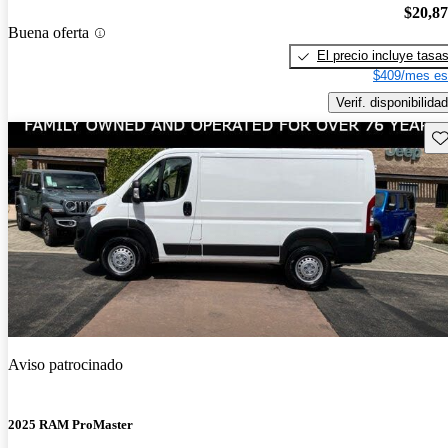
$20,8
Buena oferta
El precio incluye tasa
$409/mes es
Verif. disponibilidad
Gu
Aviso patrocinado
2025 RAM ProMaster