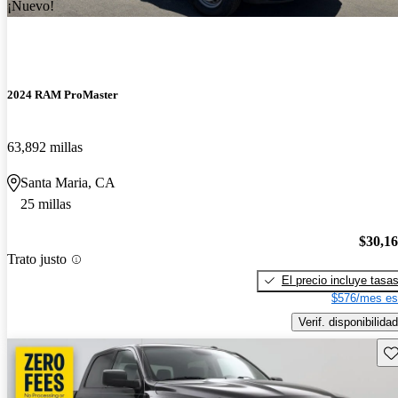
¡Nuevo!
2024 RAM ProMaster
63,892 millas
Santa Maria, CA
25 millas
$30,1
Trato justo
El precio incluye tasa
$576/mes es
Verif. disponibilidad
Gu