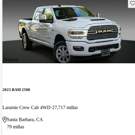
Gu
¡Nuevo!
2023 RAM 2500
Laramie Crew Cab 4WD
27,717 millas
Santa Barbara, CA
79 millas