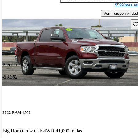
$599/mes es
Verif. disponibilidad
Gu
Precio reducido
-$3,362
2022 RAM 1500
Big Horn Crew Cab 4WD
41,090 millas