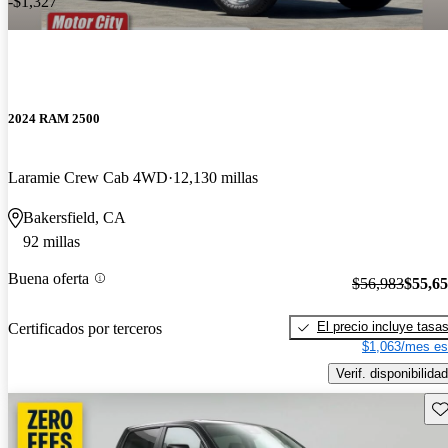
-$1,327
2024 RAM 2500
Laramie Crew Cab 4WD
12,130 millas
Bakersfield, CA
92 millas
Buena oferta
$56,983
$55,6
El precio incluye tasa
Certificados por terceros
$1,063/mes es
Verif. disponibilidad
Gu