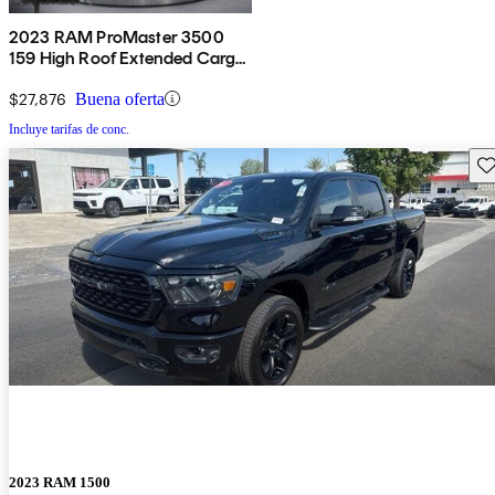
2023 RAM ProMaster 3500
159 High Roof Extended Cargo
Van FWD
$27,876
Buena oferta
Incluye tarifas de conc.
Gu
2023 RAM 1500