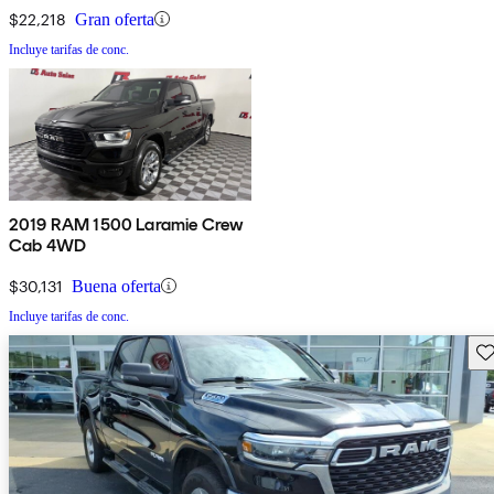
$22,218
Gran oferta
Incluye tarifas de conc.
2019 RAM 1500 Laramie Crew
Cab 4WD
$30,131
Buena oferta
Incluye tarifas de conc.
Gu