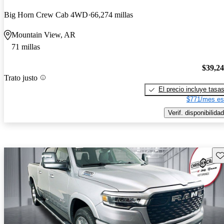
Big Horn Crew Cab 4WD
66,274 millas
Mountain View, AR
71 millas
$39,2
Trato justo
El precio incluye tasa
$771/mes es
Verif. disponibilidad
Gu