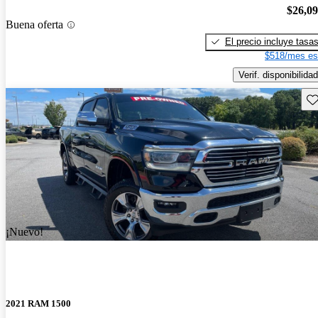
$26,0
Buena oferta
El precio incluye tasa
$518/mes es
Verif. disponibilidad
Gu
¡Nuevo!
2021 RAM 1500