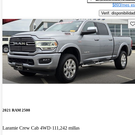
$893/mes es
Verif. disponibilidad
Gu
2021 RAM 2500
Laramie Crew Cab 4WD
111,242 millas