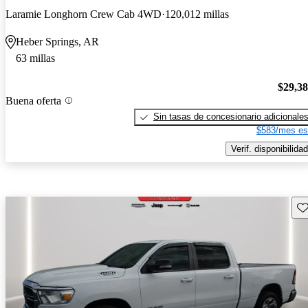
Laramie Longhorn Crew Cab 4WD
120,012 millas
Heber Springs, AR
63 millas
$29,3
Buena oferta
Sin tasas de concesionario adicionale
$583/mes es
Verif. disponibilidad
Gu