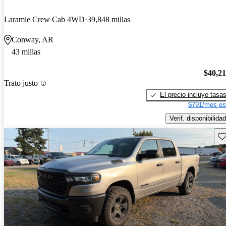
Laramie Crew Cab 4WD
39,848 millas
Conway, AR
43 millas
$40,2
Trato justo
El precio incluye tasa
$791/mes es
Verif. disponibilidad
Gu