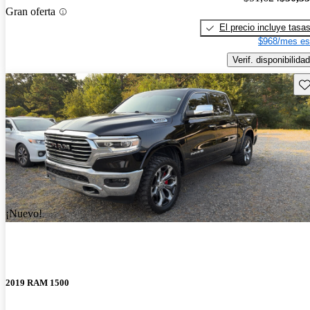
Gran oferta
El precio incluye tasa
$968/mes es
Verif. disponibilidad
Gu
¡Nuevo!
2019 RAM 1500