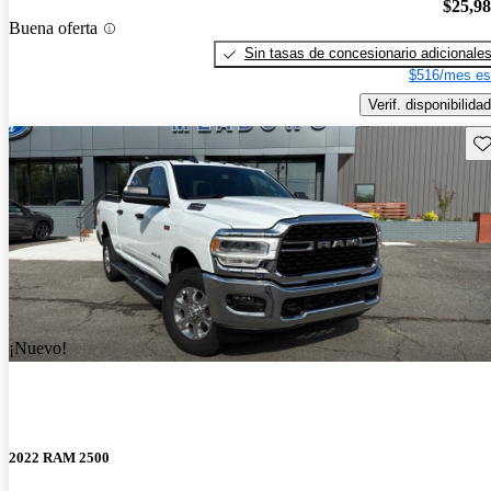
$25,9
Buena oferta
Sin tasas de concesionario adicionale
$516/mes es
Verif. disponibilidad
Gu
¡Nuevo!
2022 RAM 2500