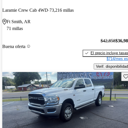
Laramie Crew Cab 4WD
73,216 millas
Ft Smith, AR
71 millas
$42,858
$36,9
Buena oferta
El precio incluye tasa
$714/mes es
Verif. disponibilidad
Gu