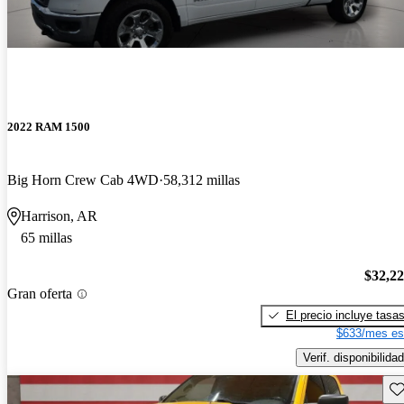
2022 RAM 1500
Big Horn Crew Cab 4WD
58,312 millas
Harrison, AR
65 millas
$32,2
Gran oferta
El precio incluye tasa
$633/mes es
Verif. disponibilidad
Gu