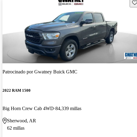
Gu
Patrocinado por
Gwatney Buick GMC
2022 RAM 1500
Big Horn Crew Cab 4WD
84,339 millas
Sherwood, AR
62 millas