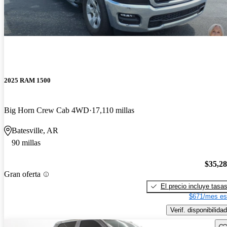
2025 RAM 1500
Big Horn Crew Cab 4WD
17,110 millas
Batesville, AR
90 millas
$35,2
Gran oferta
El precio incluye tasa
$671/mes es
Verif. disponibilidad
Gu