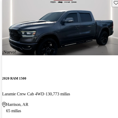
Gu
¡Nuevo!
2020 RAM 1500
Laramie Crew Cab 4WD
130,773 millas
Harrison, AR
65 millas