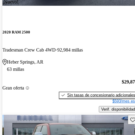
¡Nuevo!
2020 RAM 2500
Tradesman Crew Cab 4WD
92,984 millas
Heber Springs, AR
63 millas
$29,8
Gran oferta
Sin tasas de concesionario adicionale
$593/mes es
Verif. disponibilidad
Gu