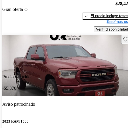
$28,4
Gran oferta
El precio incluye tasa
$559/mes es
Verif. disponibilidad
Gu
Precio reducido
-$5,870
Aviso patrocinado
2023 RAM 1500