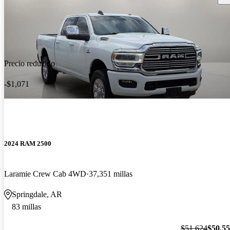
Precio reducido
-$1,071
2024 RAM 2500
Laramie Crew Cab 4WD
37,351 millas
Springdale, AR
83 millas
$51,624
$50,5