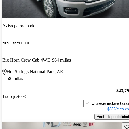
Aviso patrocinado
2025 RAM 1500
Big Horn Crew Cab 4WD
964 millas
Hot Springs National Park, AR
58 millas
$43,7
Trato justo
El precio incluye tasa
$832/mes es
Verif. disponibilidad
Gu