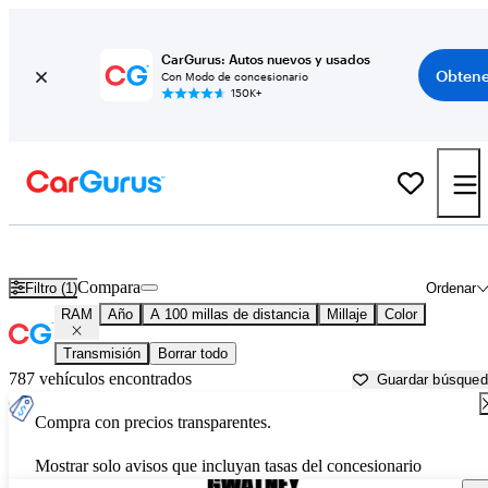
CarGurus: Autos nuevos y usados
Obtene
Con Modo de concesionario
150K+
Autos RAM usados en venta cerca de
Russellville, AR
Compara
Filtro (1)
Ordenar
RAM
Año
A 100 millas de distancia
Millaje
Color
Transmisión
Borrar todo
787 vehículos encontrados
Guardar búsque
Compra con precios transparentes.
Mostrar solo avisos que incluyan tasas del concesionario