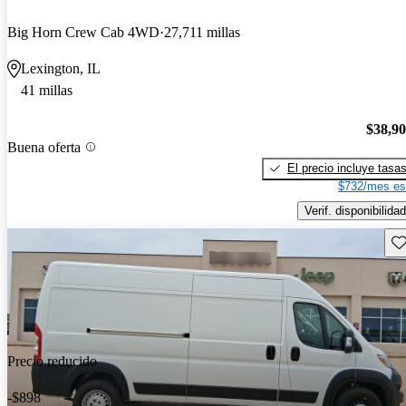
Big Horn Crew Cab 4WD
27,711 millas
Lexington, IL
41 millas
$38,9
Buena oferta
El precio incluye tasa
$732/mes es
Verif. disponibilidad
Gu
Precio reducido
-$898