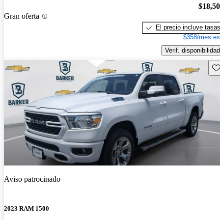
$18,5
Gran oferta
El precio incluye tasa
$358/mes es
Verif. disponibilidad
Gu
Aviso patrocinado
2023 RAM 1500