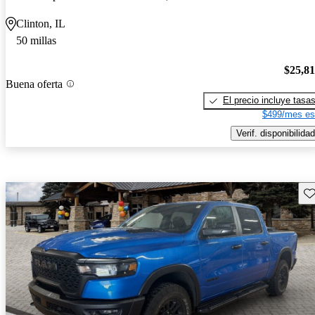
Clinton, IL
50 millas
$25,8
Buena oferta
El precio incluye tasa
$499/mes es
Verif. disponibilidad
Gu