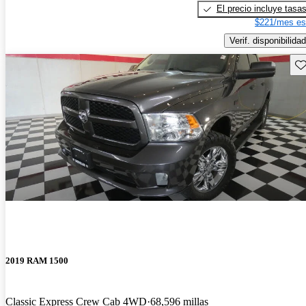
El precio incluye tasa
$221/mes es
Verif. disponibilidad
Gu
2019 RAM 1500
Classic Express Crew Cab 4WD
68,596 millas