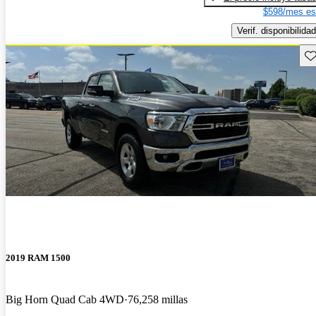
$598/mes es
Verif. disponibilidad
Gu
2019 RAM 1500
Big Horn Quad Cab 4WD
76,258 millas