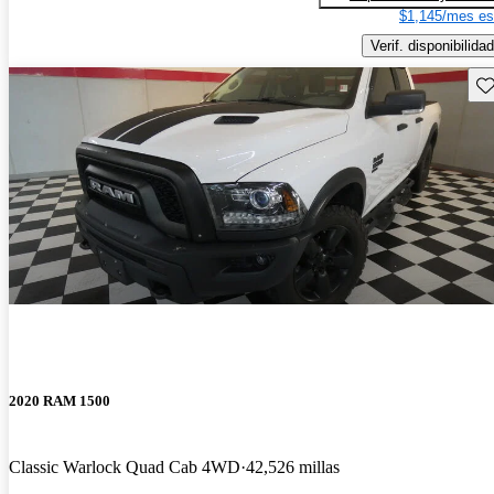
$1,145/mes es
Verif. disponibilidad
Gu
2020 RAM 1500
Classic Warlock Quad Cab 4WD
42,526 millas