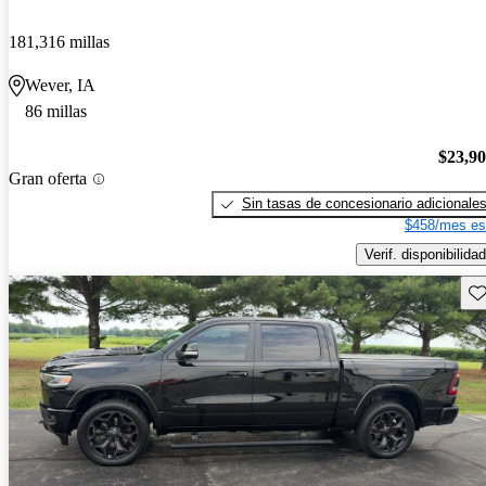
181,316 millas
Wever, IA
86 millas
$23,9
Gran oferta
Sin tasas de concesionario adicionale
$458/mes es
Verif. disponibilidad
Gu