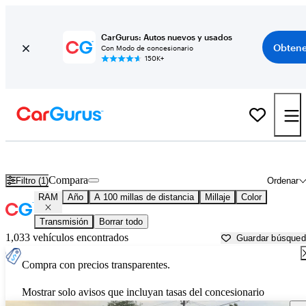
CarGurus: Autos nuevos y usados
Obtene
Con Modo de concesionario
150K+
Autos RAM usados en venta cerca de
Peoria, IL
Compara
Filtro (1)
Ordenar
RAM
Año
A 100 millas de distancia
Millaje
Color
Transmisión
Borrar todo
1,033 vehículos encontrados
Guardar búsque
Compra con precios transparentes.
Mostrar solo avisos que incluyan tasas del concesionario