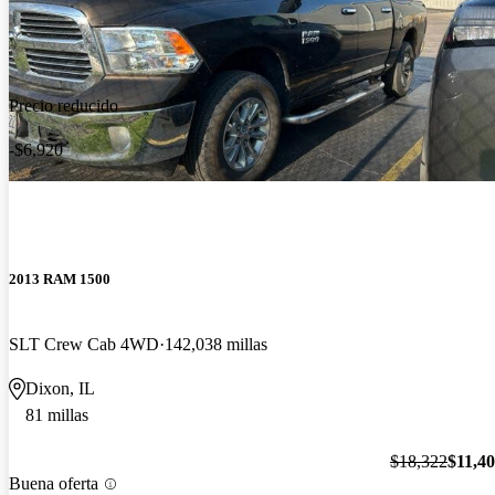
Precio reducido
-$6,920
2013 RAM 1500
SLT Crew Cab 4WD
142,038 millas
Dixon, IL
81 millas
$18,322
$11,4
Buena oferta