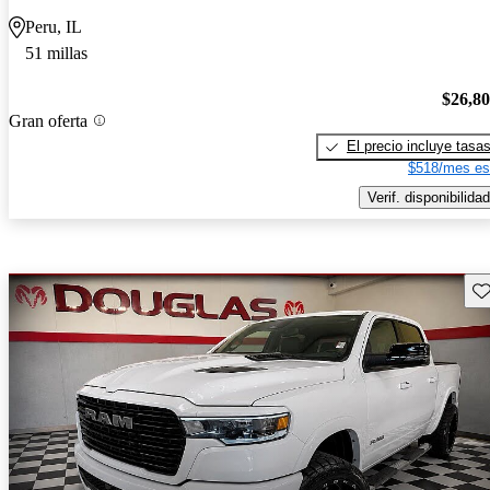
Peru, IL
51 millas
$26,8
Gran oferta
El precio incluye tasa
$518/mes es
Verif. disponibilidad
Gu