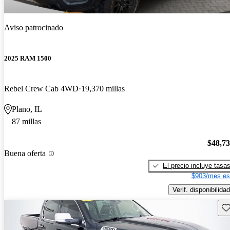
Aviso patrocinado
2025 RAM 1500
Rebel Crew Cab 4WD
19,370 millas
Plano, IL
87 millas
$48,7
Buena oferta
El precio incluye tasa
$903/mes es
Verif. disponibilidad
Gu