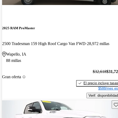
2025 RAM ProMaster
2500 Tradesman 159 High Roof Cargo Van FWD
28,972 millas
Wapello, IA
88 millas
$32,618
$31,7
Gran oferta
El precio incluye tasa
$588/mes es
Verif. disponibilidad
Gu