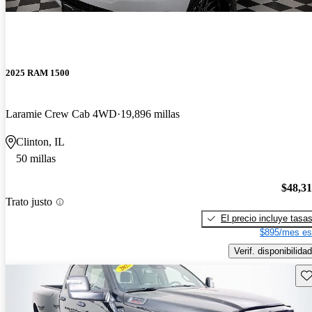
2025 RAM 1500
Laramie Crew Cab 4WD
19,896 millas
Clinton, IL
50 millas
$48,3
Trato justo
El precio incluye tasa
$895/mes es
Verif. disponibilidad
Gu