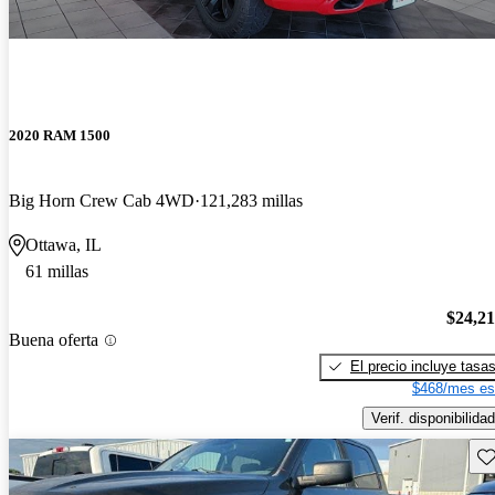
2020 RAM 1500
Big Horn Crew Cab 4WD
121,283 millas
Ottawa, IL
61 millas
$24,2
Buena oferta
El precio incluye tasa
$468/mes es
Verif. disponibilidad
Gu