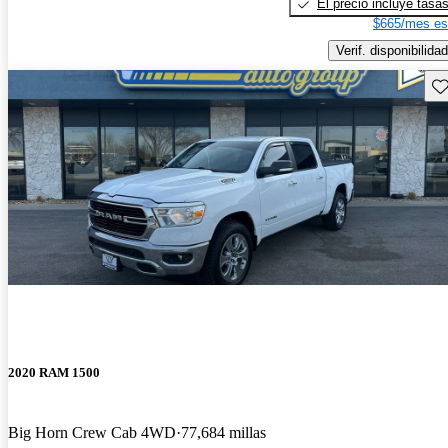
El precio incluye tasa
$665/mes es
Verif. disponibilidad
Gu
2020 RAM 1500
Big Horn Crew Cab 4WD
77,684 millas