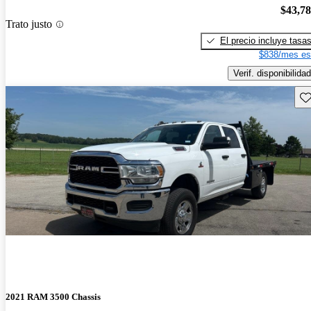
$43,7
Trato justo
El precio incluye tasa
$838/mes es
Verif. disponibilidad
Gu
2021 RAM 3500 Chassis