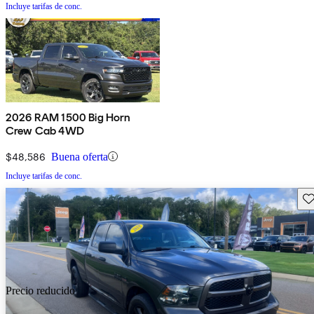
Incluye tarifas de conc.
2026 RAM 1500 Big Horn
Crew Cab 4WD
$48,586
Buena oferta
Incluye tarifas de conc.
Gu
Precio reducido