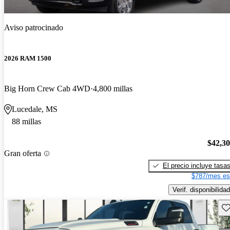
Aviso patrocinado
2026 RAM 1500
Big Horn Crew Cab 4WD
4,800 millas
Lucedale, MS
88 millas
$42,3
Gran oferta
El precio incluye tasa
$787/mes es
Verif. disponibilidad
Gu