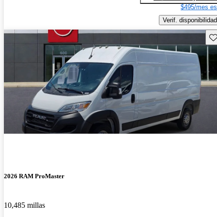
$495/mes es
Verif. disponibilidad
Gu
2026 RAM ProMaster
10,485 millas