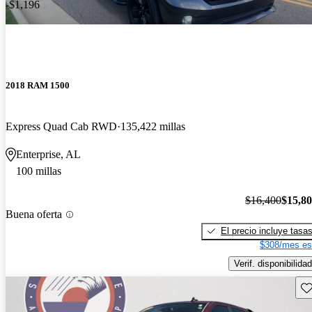
-$1,196
2018 RAM 1500
Express Quad Cab RWD
135,422 millas
Enterprise, AL
100 millas
$16,400
$15,8
Buena oferta
El precio incluye tasa
$308/mes es
Verif. disponibilidad
Gu