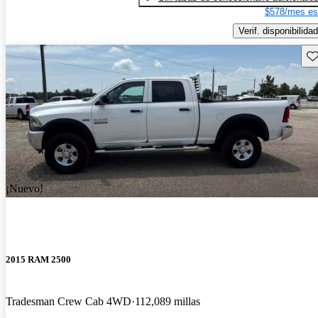
$578/mes es
Verif. disponibilidad
Gu
¡Nuevo!
2015 RAM 2500
Tradesman Crew Cab 4WD
112,089 millas