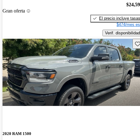
$24,5
Gran oferta
El precio incluye tasa
$474/mes es
Verif. disponibilidad
Gu
2020 RAM 1500