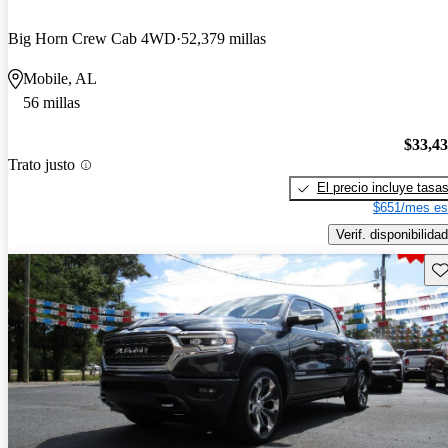
Big Horn Crew Cab 4WD
52,379 millas
Mobile, AL
56 millas
$33,4
Trato justo
El precio incluye tasa
$651/mes es
Verif. disponibilidad
Gu