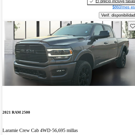
El precio incluye tasa
$860/mes es
Verif. disponibilidad
Gu
2021 RAM 2500
Laramie Crew Cab 4WD
56,695 millas