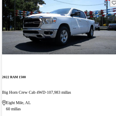
Gu
2022 RAM 1500
Big Horn Crew Cab 4WD
107,983 millas
Eight Mile, AL
60 millas