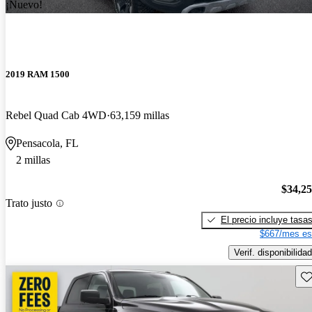
¡Nuevo!
2019 RAM 1500
Rebel Quad Cab 4WD
63,159 millas
Pensacola, FL
2 millas
$34,2
Trato justo
El precio incluye tasa
$667/mes es
Verif. disponibilidad
Gu