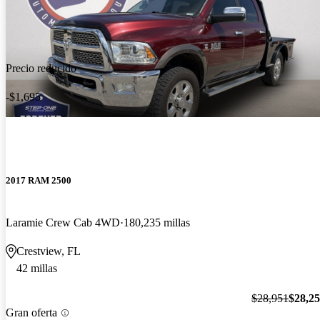
Precio reducido
-$1,695
2017 RAM 2500
Laramie Crew Cab 4WD
180,235 millas
Crestview, FL
42 millas
$28,951
$28,2
Gran oferta