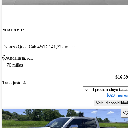
2018 RAM 1500
Express Quad Cab 4WD
141,772 millas
Andalusia, AL
76 millas
$16,5
Trato justo
El precio incluye tasa
$323/mes es
Verif. disponibilidad
Gu