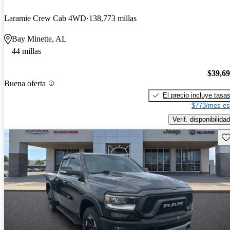
Laramie Crew Cab 4WD
138,773 millas
Bay Minette, AL
44 millas
$39,6
Buena oferta
El precio incluye tasa
$773/mes es
Verif. disponibilidad
Gu