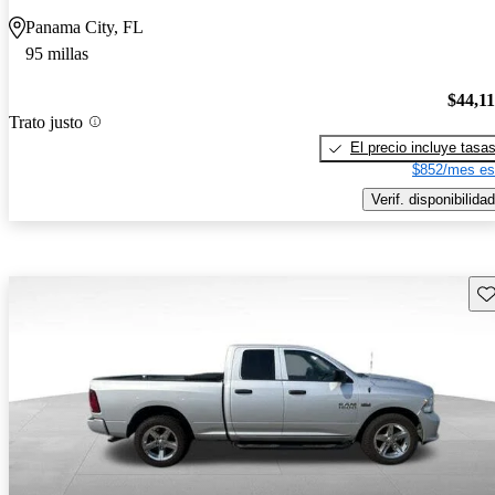
Panama City, FL
95 millas
$44,1
Trato justo
El precio incluye tasa
$852/mes es
Verif. disponibilidad
Gu