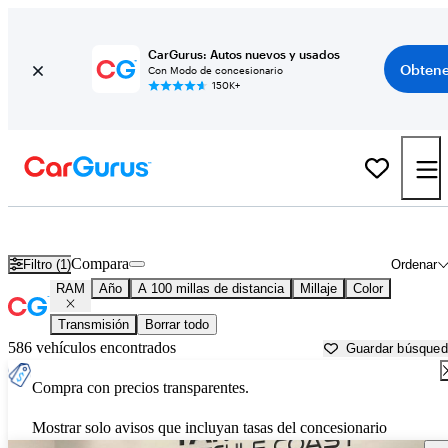
CarGurus: Autos nuevos y usados
Obtene
Con Modo de concesionario
150K+
Autos RAM usados en venta cerca de
Pensacola, FL
Compara
Filtro (1)
Ordenar
RAM
Año
A 100 millas de distancia
Millaje
Color
Transmisión
Borrar todo
586 vehículos encontrados
Guardar búsque
Compra con precios transparentes.
Mostrar solo avisos que incluyan tasas del concesionario