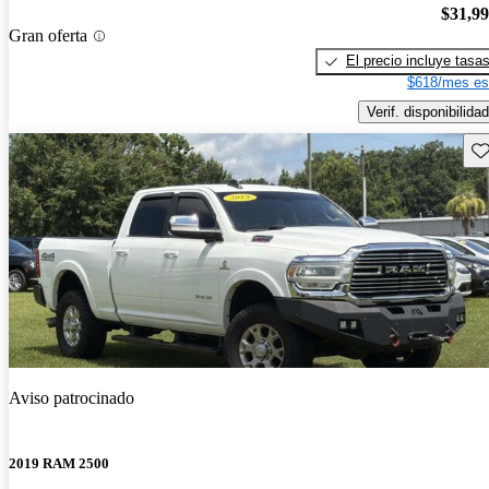
$31,9
Gran oferta
El precio incluye tasa
$618/mes es
Verif. disponibilidad
Gu
Aviso patrocinado
2019 RAM 2500