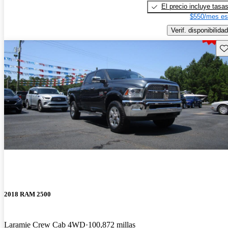
El precio incluye tasa
$550/mes es
Verif. disponibilidad
Gu
2018 RAM 2500
Laramie Crew Cab 4WD
100,872 millas