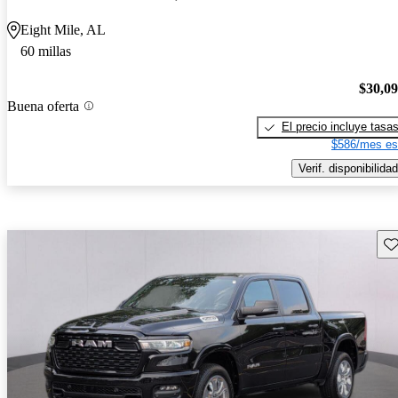
Eight Mile, AL
60 millas
$30,0
Buena oferta
El precio incluye tasa
$586/mes es
Verif. disponibilidad
Gu