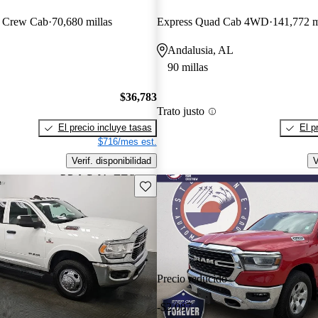
n Crew Cab
70,680 millas
Express Quad Cab 4WD
141,772 m
Andalusia, AL
90 millas
$36,783
Trato justo
El precio incluye tasas
El p
$716/mes est.
Verif. disponibilidad
V
Guarda este Aviso
Precio reducido
-$2,087