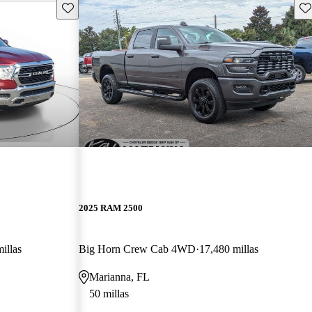
Guarda este Aviso
Gu
2025 RAM 2500
illas
Big Horn Crew Cab 4WD
17,480 millas
Marianna, FL
50 millas