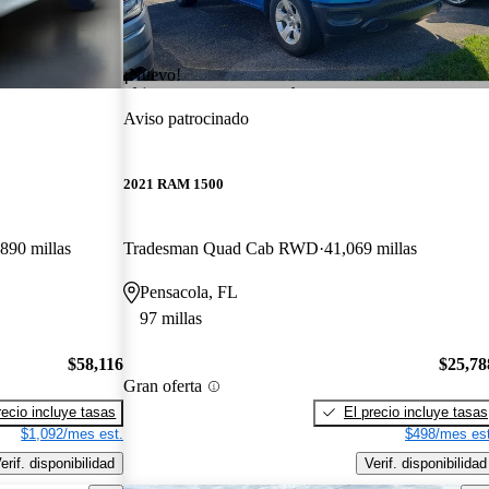
¡Nuevo!
Aviso patrocinado
2021 RAM 1500
890 millas
Tradesman Quad Cab RWD
41,069 millas
Pensacola, FL
97 millas
$58,116
$25,78
Gran oferta
recio incluye tasas
El precio incluye tasas
$1,092/mes est.
$498/mes est
erif. disponibilidad
Verif. disponibilidad