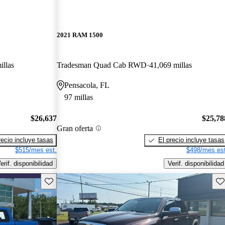
2021 RAM 1500
illas
Tradesman Quad Cab RWD
41,069 millas
Pensacola, FL
97 millas
$26,637
$25,78
Gran oferta
recio incluye tasas
El precio incluye tasas
$515/mes est.
$498/mes est
erif. disponibilidad
Verif. disponibilidad
Guarda este Aviso
Gu