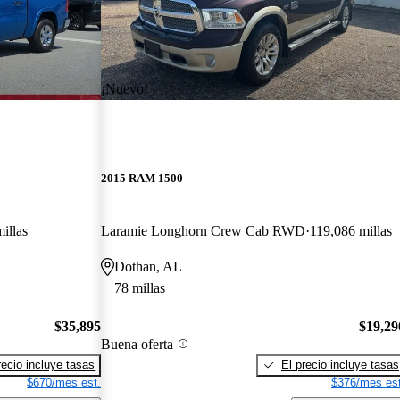
¡Nuevo!
2015 RAM 1500
illas
Laramie Longhorn Crew Cab RWD
119,086 millas
Dothan, AL
78 millas
$35,895
$19,29
Buena oferta
recio incluye tasas
El precio incluye tasas
$670/mes est.
$376/mes est