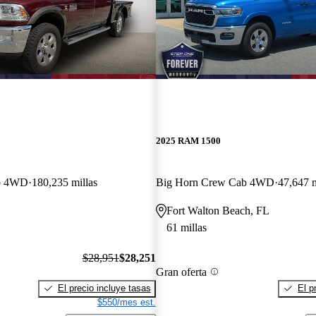
2025 RAM 1500
b 4WD
180,235 millas
Big Horn Crew Cab 4WD
47,647 m
Fort Walton Beach, FL
61 millas
$28,951
$28,251
Gran oferta
El precio incluye tasas
El p
$550/mes est.