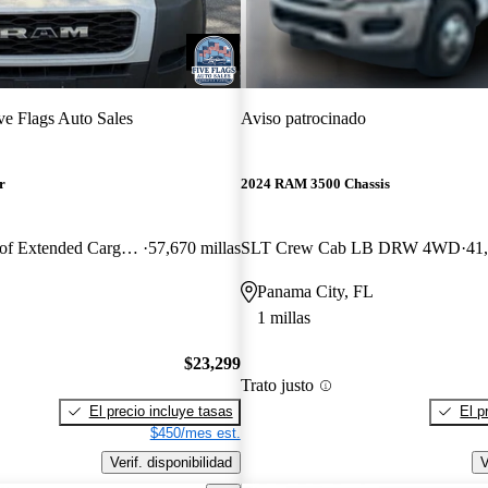
ve Flags Auto Sales
Aviso patrocinado
r
2024 RAM 3500 Chassis
3500 159 High Roof Extended Cargo Van FWD
57,670 millas
SLT Crew Cab LB DRW 4WD
41,
Panama City, FL
1 millas
$23,299
Trato justo
El precio incluye tasas
El p
$450/mes est.
Verif. disponibilidad
V