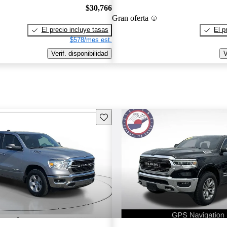
$30,766
Gran oferta
El precio incluye tasas
El p
$578/mes est.
Verif. disponibilidad
V
Guarda este Aviso