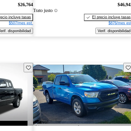
$26,764
$46,94
Trato justo
recio incluye tasas
El precio incluye tasas
$507/mes est.
$876/mes est
erif. disponibilidad
Verif. disponibilidad
Guarda este Aviso
Gu
¡Nuevo!