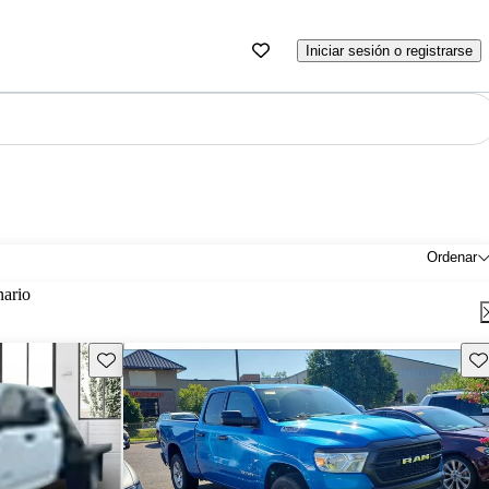
Iniciar sesión o registrarse
Ordenar
nario
Guarda este Aviso
Gu