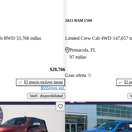
2021 RAM 1500
Cab RWD
33,766 millas
Limited Crew Cab 4WD
147,657 m
Pensacola, FL
97 millas
$28,766
Gran oferta
El precio incluye tasas
El p
$555/mes est.
Verif. disponibilidad
V
Guarda este Aviso