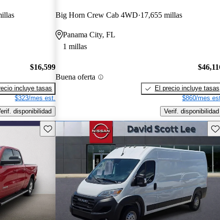
illas
Big Horn Crew Cab 4WD
17,655 millas
Panama City, FL
1 millas
$16,599
$46,11
Buena oferta
recio incluye tasas
El precio incluye tasas
$323/mes est.
$860/mes est
erif. disponibilidad
Verif. disponibilidad
Guarda este Aviso
Gu