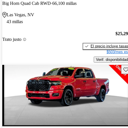
Big Horn Quad Cab RWD
66,100 millas
Las Vegas, NV
43 millas
$25,2
Trato justo
El precio incluye tasa
$503/mes es
Verif. disponibilidad
Gu