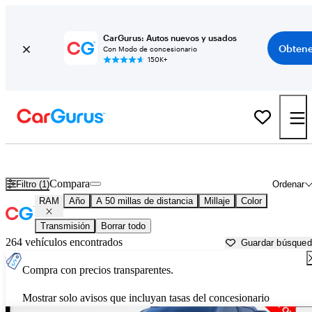
CarGurus: Autos nuevos y usados
Obtene
Con Modo de concesionario
150K+
Autos RAM usados en venta cerca de
Pahrump, NV
Compara
Filtro (1)
Ordenar
RAM
Año
A 50 millas de distancia
Millaje
Color
Transmisión
Borrar todo
264 vehículos encontrados
Guardar búsque
Compra con precios transparentes.
Mostrar solo avisos que incluyan tasas del concesionario