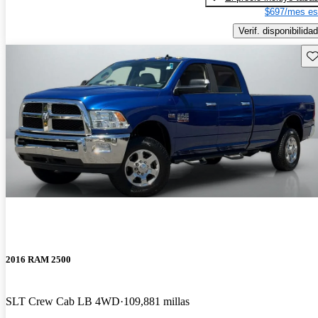
$697/mes es
Verif. disponibilidad
Gu
2016 RAM 2500
SLT Crew Cab LB 4WD
109,881 millas