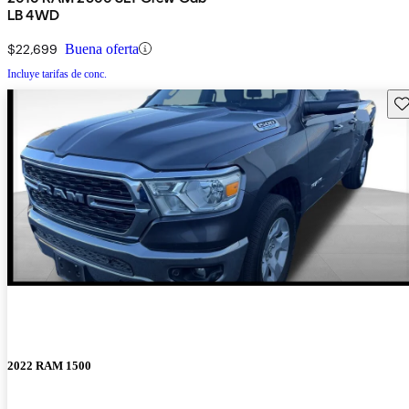
LB 4WD
$22,699
Buena oferta
Incluye tarifas de conc.
Gu
2022 RAM 1500