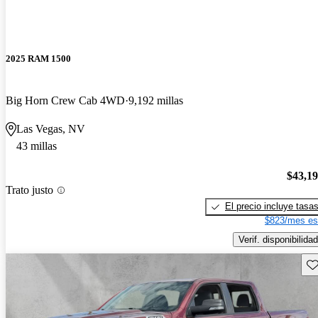
2025 RAM 1500
Big Horn Crew Cab 4WD
9,192 millas
Las Vegas, NV
43 millas
$43,1
Trato justo
El precio incluye tasa
$823/mes es
Verif. disponibilidad
Gu