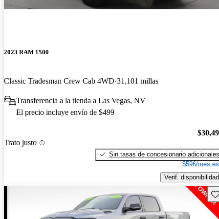
2023 RAM 1500
Classic Tradesman Crew Cab 4WD
31,101 millas
Transferencia a la tienda a Las Vegas, NV
El precio incluye envío de $499
$30,4
Trato justo
Sin tasas de concesionario adicionale
$596/mes es
Verif. disponibilidad
Gu