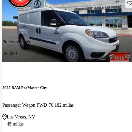
Gu
Precio reducido
-$2,050
2022 RAM ProMaster City
Passenger Wagon FWD
70,182 millas
Las Vegas, NV
45 millas