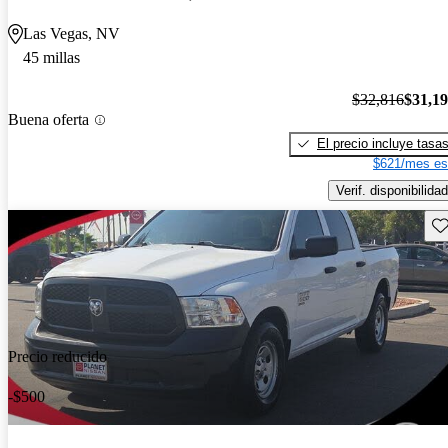
Las Vegas, NV
45 millas
$32,816
$31,1
Buena oferta
El precio incluye tasa
$621/mes es
Verif. disponibilidad
Gu
Precio reducido
-$500