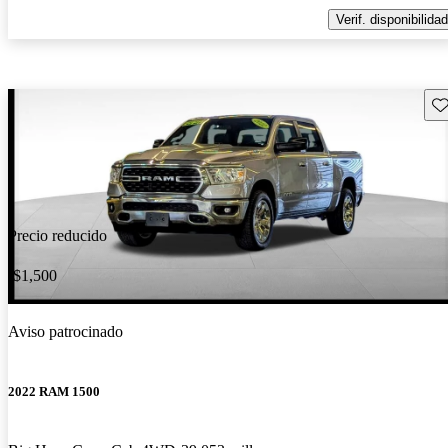
Verif. disponibilidad
Gu
Precio reducido
-$1,500
Aviso patrocinado
2022 RAM 1500