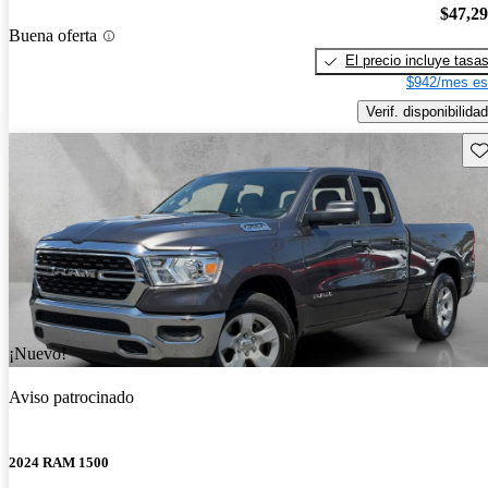
$47,2
Buena oferta
El precio incluye tasa
$942/mes es
Verif. disponibilidad
Gu
¡Nuevo!
Aviso patrocinado
2024 RAM 1500