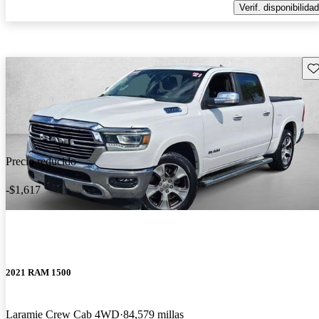
Verif. disponibilidad
Gu
Precio reducido
-$1,617
2021 RAM 1500
Laramie Crew Cab 4WD
84,579 millas