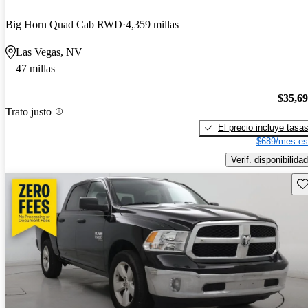
Big Horn Quad Cab RWD
4,359 millas
Las Vegas, NV
47 millas
$35,6
Trato justo
El precio incluye tasa
$689/mes es
Verif. disponibilidad
Gu