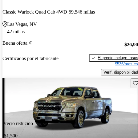
Classic Warlock Quad Cab 4WD
59,546 millas
Las Vegas, NV
42 millas
Buena oferta
$26,9
El precio incluye tasa
Certificados por el fabricante
$536/mes es
Verif. disponibilidad
Gu
Precio reducido
-$1,500