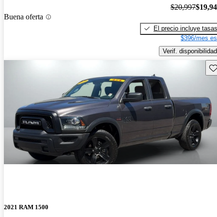
$20,997
$19,9
Buena oferta
El precio incluye tasa
$396/mes es
Verif. disponibilidad
Gu
2021 RAM 1500