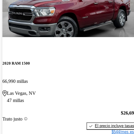
2020 RAM 1500
66,990 millas
Las Vegas, NV
47 millas
$26,6
Trato justo
El precio incluye tasa
$544/mes es