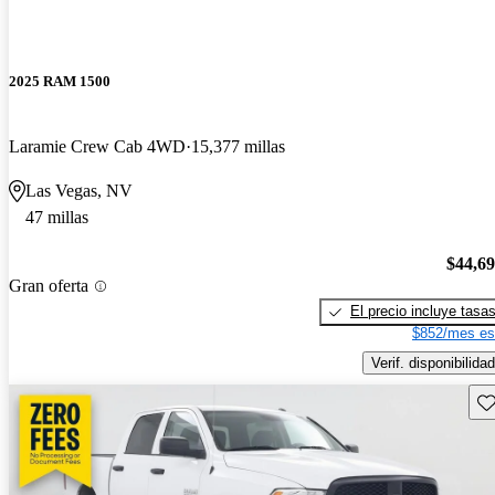
2025 RAM 1500
Laramie Crew Cab 4WD
15,377 millas
Las Vegas, NV
47 millas
$44,6
Gran oferta
El precio incluye tasa
$852/mes es
Verif. disponibilidad
Gu