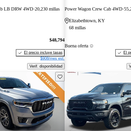
Cab LB DRW 4WD
20,230 millas
Power Wagon Crew Cab 4WD
55,
Elizabethtown, KY
68 millas
$48,794
Buena oferta
El precio incluye tasas
El p
$908/mes est.
Verif. disponibilidad
V
Guarda este Aviso