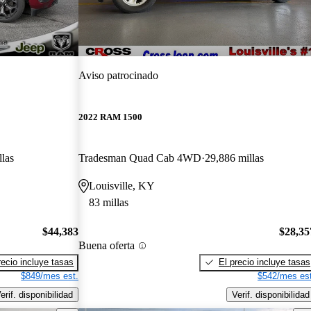
Aviso patrocinado
2022 RAM 1500
llas
Tradesman Quad Cab 4WD
29,886 millas
Louisville, KY
83 millas
$44,383
$28,35
Buena oferta
recio incluye tasas
El precio incluye tasas
$849/mes est.
$542/mes est
erif. disponibilidad
Verif. disponibilidad