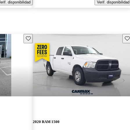
erif. disponibilidad
Verif. disponibilidad
Guarda este Aviso
Gu
2020 RAM 1500