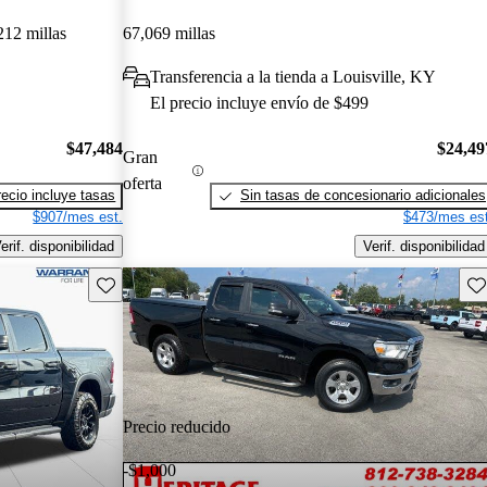
212 millas
67,069 millas
Transferencia a la tienda a Louisville, KY
El precio incluye envío de $499
$47,484
$24,49
Gran
oferta
recio incluye tasas
Sin tasas de concesionario adicionales
$907/mes est.
$473/mes est
erif. disponibilidad
Verif. disponibilidad
Guarda este Aviso
Gu
Precio reducido
-$1,000