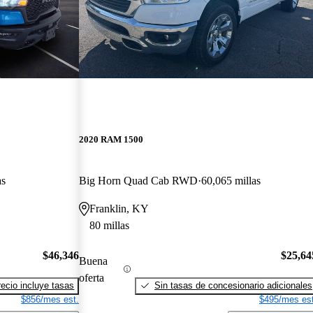
2020 RAM 1500
as
Big Horn Quad Cab RWD
60,065 millas
Franklin, KY
80 millas
$46,346
$25,64
Buena
oferta
recio incluye tasas
Sin tasas de concesionario adicionales
$856/mes est.
$495/mes est