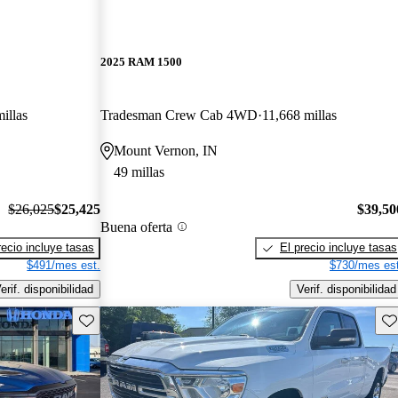
2025 RAM 1500
illas
Tradesman Crew Cab 4WD
11,668 millas
Mount Vernon, IN
49 millas
$26,025
$25,425
$39,50
Buena oferta
recio incluye tasas
El precio incluye tasas
$491/mes est.
$730/mes est
erif. disponibilidad
Verif. disponibilidad
Guarda este Aviso
Gu