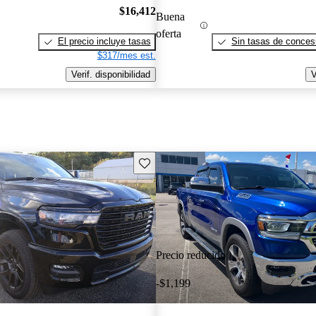
$16,412
Buena
oferta
El precio incluye tasas
Sin tasas de concesi
$317/mes est.
Verif. disponibilidad
V
Guarda este Aviso
Precio reducido
-$1,199