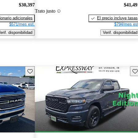
$30,397
$41,49
Trato justo
onario adicionales
El precio incluye tasas
$571/mes est.
$794/mes est
erif. disponibilidad
Verif. disponibilidad
Guarda este Aviso
Gu