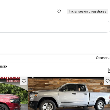
Iniciar sesión o registrarse
Ordenar
nario
Guarda este Aviso
Gu