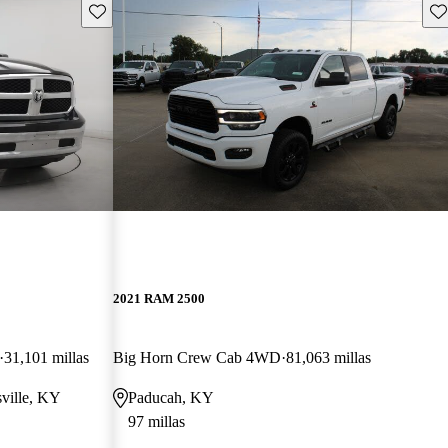
Guarda este Aviso
Gu
2021 RAM 2500
31,101 millas
Big Horn Crew Cab 4WD
81,063 millas
sville, KY
Paducah, KY
97 millas