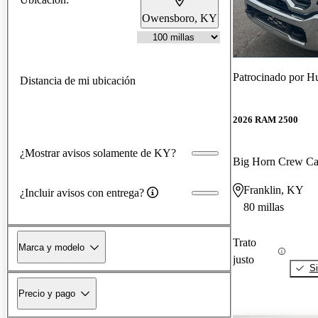
Owensboro, KY
Patrocinado por
Hu
Distancia de mi ubicación
2026 RAM 2500
¿Mostrar avisos solamente de KY?
Big Horn Crew C
Franklin, KY
¿Incluir avisos con entrega?
80 millas
Trato
Marca y modelo
justo
Si
Precio y pago