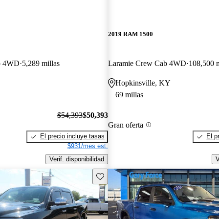
2019 RAM 1500
b 4WD
5,289 millas
Laramie Crew Cab 4WD
108,500 m
Hopkinsville, KY
69 millas
$54,393
$50,393
Gran oferta
El precio incluye tasas
El p
$931/mes est.
Verif. disponibilidad
V
Guarda este Aviso