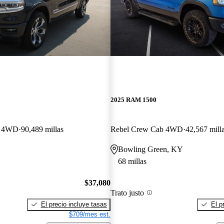
2025 RAM 1500
b 4WD
90,489 millas
Rebel Crew Cab 4WD
42,567 mill
Bowling Green, KY
68 millas
$37,080
Trato justo
El precio incluye tasas
El p
$709/mes est.