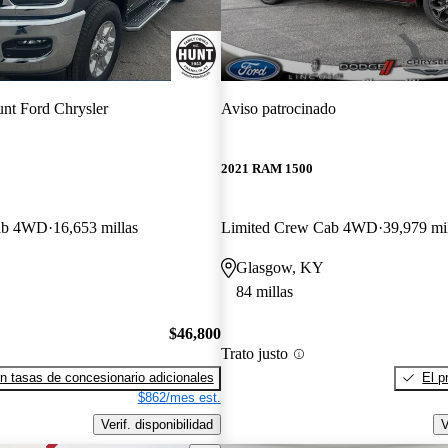
nt Ford Chrysler
Aviso patrocinado
2021 RAM 1500
ab 4WD
16,653 millas
Limited Crew Cab 4WD
39,979 mi
Glasgow, KY
84 millas
$46,800
Trato justo
n tasas de concesionario adicionales
El p
$862/mes est.
Verif. disponibilidad
V