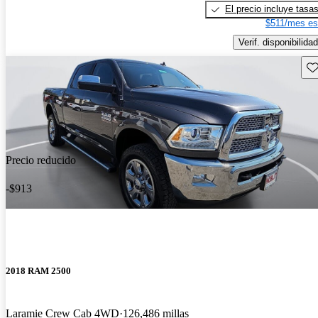
El precio incluye tasa
$511/mes es
Verif. disponibilidad
Gu
Precio reducido
-$913
2018 RAM 2500
Laramie Crew Cab 4WD
126,486 millas