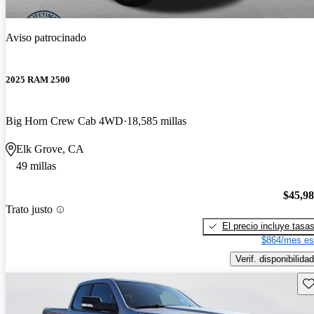
Aviso patrocinado
2025 RAM 2500
Big Horn Crew Cab 4WD
18,585 millas
Elk Grove, CA
49 millas
$45,9
Trato justo
El precio incluye tasa
$864/mes es
Verif. disponibilidad
Gu