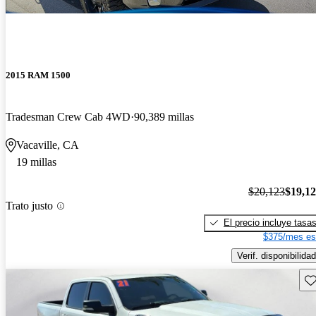
2015 RAM 1500
Tradesman Crew Cab 4WD
90,389 millas
Vacaville, CA
19 millas
$20,123
$19,1
Trato justo
El precio incluye tasa
$375/mes es
Verif. disponibilidad
Gu