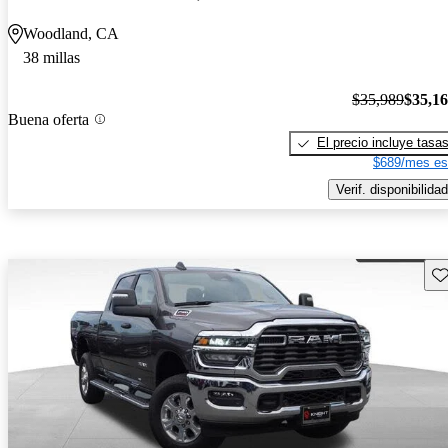
Woodland, CA
38 millas
$35,989
$35,1
Buena oferta
El precio incluye tasa
$689/mes es
Verif. disponibilidad
Gu