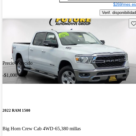
$269/mes es
Verif. disponibilidad
Gu
Precio reducido
-$1,000
2022 RAM 1500
Big Horn Crew Cab 4WD
65,380 millas