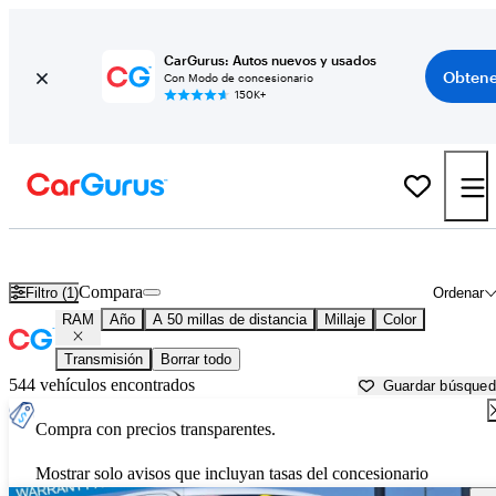
CarGurus: Autos nuevos y usados
Obtene
Con Modo de concesionario
150K+
Autos RAM usados en venta cerca de
Napa, CA
Compara
Filtro (1)
Ordenar
RAM
Año
A 50 millas de distancia
Millaje
Color
Transmisión
Borrar todo
544 vehículos encontrados
Guardar búsque
Compra con precios transparentes.
Mostrar solo avisos que incluyan tasas del concesionario