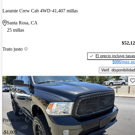
Laramie Crew Cab 4WD
41,407 millas
Santa Rosa, CA
25 millas
$52,1
Trato justo
El precio incluye tasa
$986/mes es
Verif. disponibilidad
Gu
Precio reducido
-$1,000