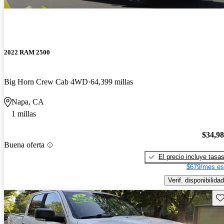
2022 RAM 2500
Big Horn Crew Cab 4WD
64,399 millas
Napa, CA
1 millas
$34,9
Buena oferta
El precio incluye tasa
$679/mes es
Verif. disponibilidad
Gu