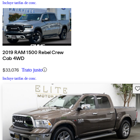
Incluye tarifas de conc.
2019 RAM 1500 Rebel Crew
Cab 4WD
$33,076
Trato justo
Incluye tarifas de conc.
Gu