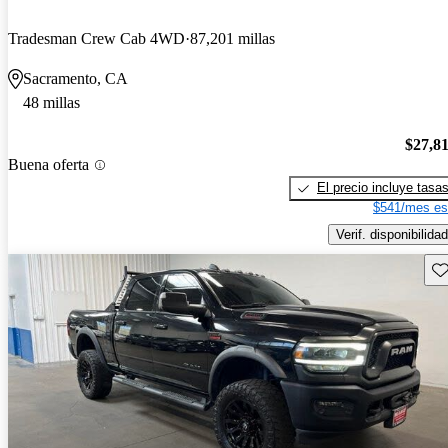
Tradesman Crew Cab 4WD
87,201 millas
Sacramento, CA
48 millas
$27,8
Buena oferta
El precio incluye tasa
$541/mes es
Verif. disponibilidad
Gu