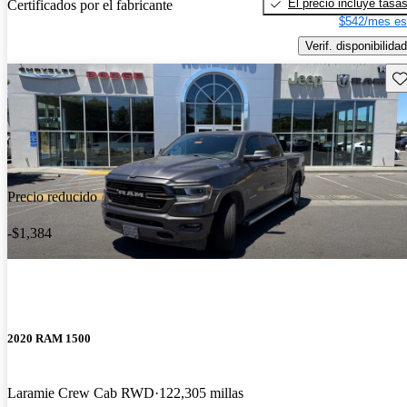
El precio incluye tasa
Certificados por el fabricante
$542/mes es
Verif. disponibilidad
Gu
Precio reducido
-$1,384
2020 RAM 1500
Laramie Crew Cab RWD
122,305 millas