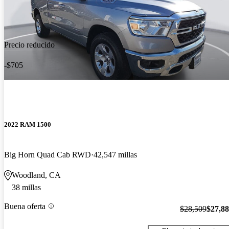
Precio reducido
-$705
2022 RAM 1500
Big Horn Quad Cab RWD
42,547 millas
Woodland, CA
38 millas
Buena oferta
$28,509
$27,8