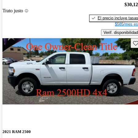
$30,1
Trato justo
El precio incluye tasa
$585/mes es
Verif. disponibilidad
Gu
2021 RAM 2500