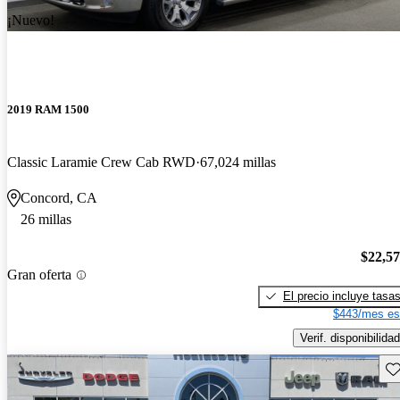
¡Nuevo!
2019 RAM 1500
Classic Laramie Crew Cab RWD
67,024 millas
Concord, CA
26 millas
$22,5
Gran oferta
El precio incluye tasa
$443/mes es
Verif. disponibilidad
Gu