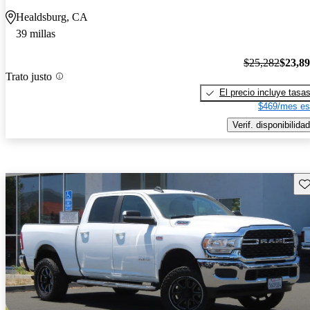
Healdsburg, CA
39 millas
$25,282
$23,8
Trato justo
El precio incluye tasa
$469/mes es
Verif. disponibilidad
Gu