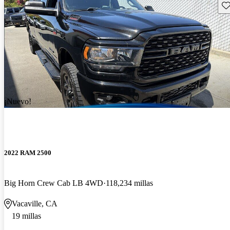
Gu
¡Nuevo!
2022 RAM 2500
Big Horn Crew Cab LB 4WD
118,234 millas
Vacaville, CA
19 millas