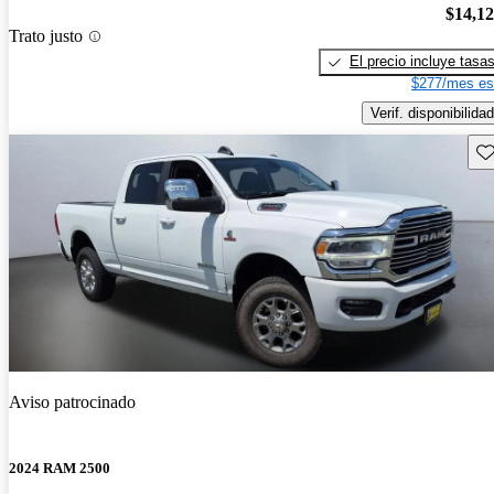
$14,1
Trato justo
El precio incluye tasa
$277/mes es
Verif. disponibilidad
Gu
Aviso patrocinado
2024 RAM 2500