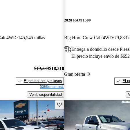
2020 RAM 1500
 Cab 4WD
145,545 millas
Big Horn Crew Cab 4WD
79,833 m
Entrega a domicilio desde Plea
El precio incluye envío de $652
$19,339
$18,318
Gran oferta
El precio incluye tasas
El p
$360/mes est.
Verif. disponibilidad
V
Guarda este Aviso