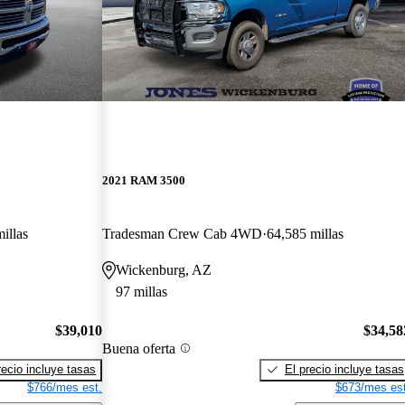
2021 RAM 3500
illas
Tradesman Crew Cab 4WD
64,585 millas
Wickenburg, AZ
97 millas
$39,010
$34,58
Buena oferta
recio incluye tasas
El precio incluye tasas
$766/mes est.
$673/mes est