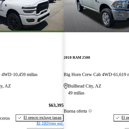
2018 RAM 2500
b 4WD
10,459 millas
Big Horn Crew Cab 4WD
61,619 m
ty, AZ
Bullhead City, AZ
49 millas
$63,395
Buena oferta
El precio incluye tasas
El p
rceros
$1,192/mes est.