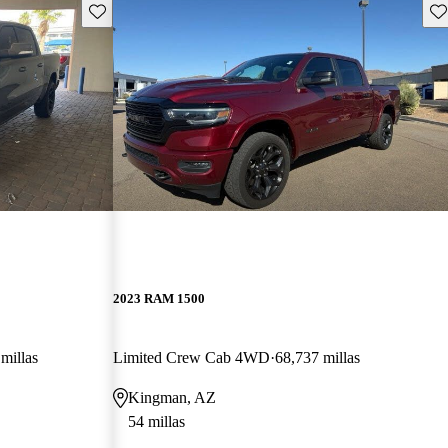
Guarda este Aviso
Gu
2023 RAM 1500
millas
Limited Crew Cab 4WD
68,737 millas
Kingman, AZ
54 millas