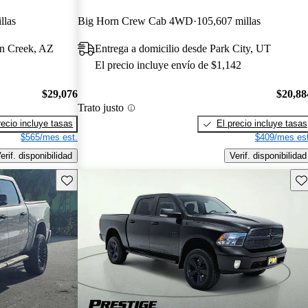
llas
Big Horn Crew Cab 4WD
105,607 millas
en Creek, AZ
Entrega a domicilio desde Park City, UT
El precio incluye envío de $1,142
$29,076
$20,88
Trato justo
recio incluye tasas
El precio incluye tasas
$565/mes est.
$409/mes est
erif. disponibilidad
Verif. disponibilidad
Guarda este Aviso
Gu