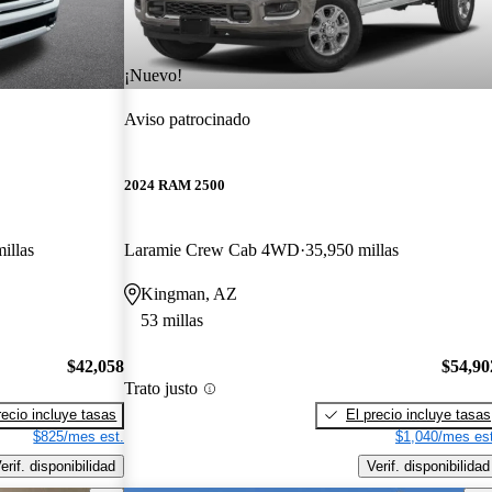
¡Nuevo!
Aviso patrocinado
2024 RAM 2500
illas
Laramie Crew Cab 4WD
35,950 millas
Kingman, AZ
53 millas
$42,058
$54,90
Trato justo
recio incluye tasas
El precio incluye tasas
$825/mes est.
$1,040/mes est
erif. disponibilidad
Verif. disponibilidad