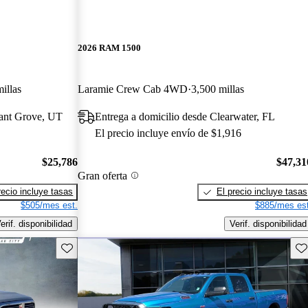
2026 RAM 1500
illas
Laramie Crew Cab 4WD
3,500 millas
sant Grove, UT
Entrega a domicilio desde Clearwater, FL
El precio incluye envío de $1,916
$25,786
$47,31
Gran oferta
recio incluye tasas
El precio incluye tasas
$505/mes est.
$885/mes est
erif. disponibilidad
Verif. disponibilidad
Guarda este Aviso
Gu