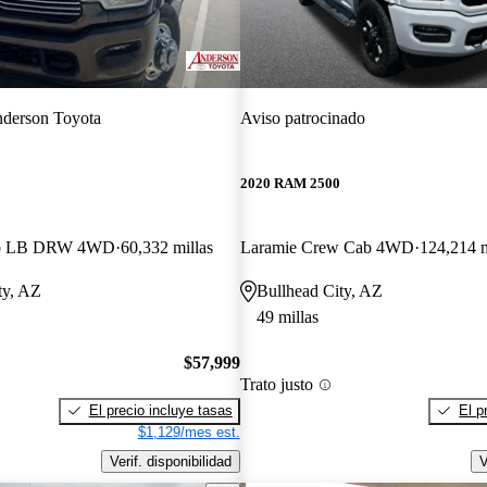
derson Toyota
Aviso patrocinado
2020 RAM 2500
ab LB DRW 4WD
60,332 millas
Laramie Crew Cab 4WD
124,214 m
ty, AZ
Bullhead City, AZ
49 millas
$57,999
Trato justo
El precio incluye tasas
El p
$1,129/mes est.
Verif. disponibilidad
V