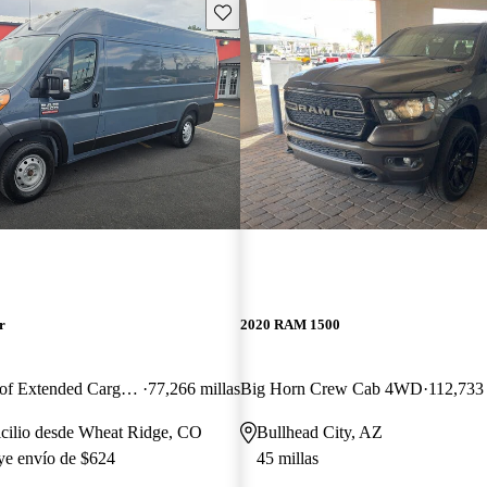
Guarda este Aviso
r
2020 RAM 1500
3500 159 High Roof Extended Cargo Van FWD
77,266 millas
Big Horn Crew Cab 4WD
112,733 
icilio desde Wheat Ridge, CO
Bullhead City, AZ
uye envío de $624
45 millas