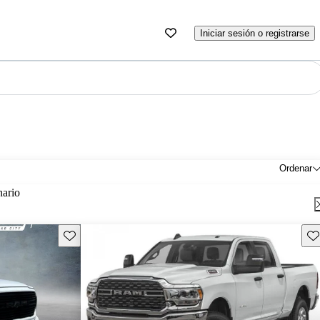
Iniciar sesión o registrarse
Ordenar
nario
Guarda este Aviso
Gu