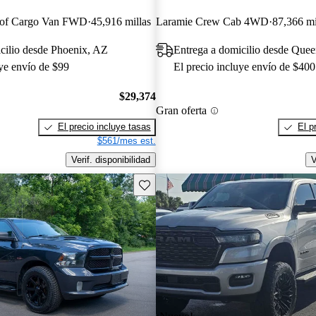
oof Cargo Van FWD
45,916 millas
Laramie Crew Cab 4WD
87,366 mi
cilio desde Phoenix, AZ
Entrega a domicilio desde Que
uye envío de $99
El precio incluye envío de $400
$29,374
Gran oferta
El precio incluye tasas
El p
$561/mes est.
Verif. disponibilidad
V
Guarda este Aviso