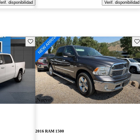
erif. disponibilidad
Verif. disponibilidad
Guarda este Aviso
Gu
¡Nuevo!
2016 RAM 1500