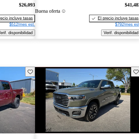
$26,093
$41,48
Buena oferta
recio incluye tasas
El precio incluye tasas
$512/mes est.
$792/mes est
erif. disponibilidad
Verif. disponibilidad
Guarda este Aviso
Gu
¡Nuevo!