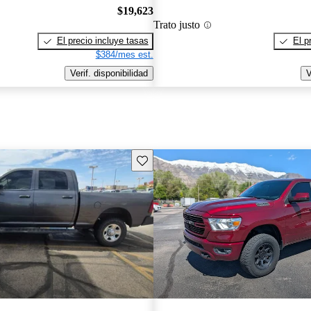
$19,623
Trato justo
El precio incluye tasas
El p
$384/mes est.
Verif. disponibilidad
V
Guarda este Aviso