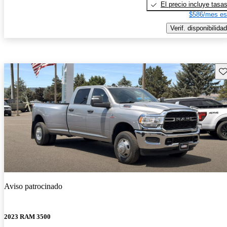
El precio incluye tasa
$586/mes es
Verif. disponibilidad
Gu
Aviso patrocinado
2023 RAM 3500