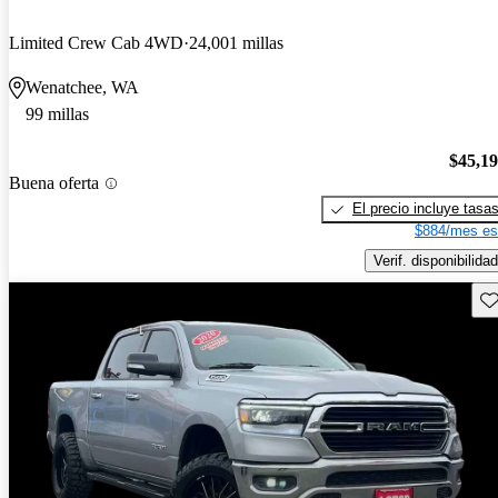
Limited Crew Cab 4WD
24,001 millas
Wenatchee, WA
99 millas
$45,1
Buena oferta
El precio incluye tasa
$884/mes es
Verif. disponibilidad
Gu