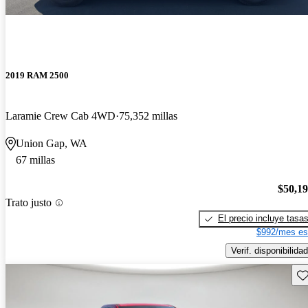
2019 RAM 2500
Laramie Crew Cab 4WD
75,352 millas
Union Gap, WA
67 millas
$50,1
Trato justo
El precio incluye tasa
$992/mes es
Verif. disponibilidad
Gu