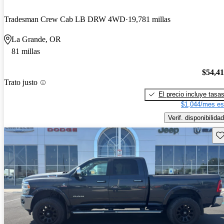
Tradesman Crew Cab LB DRW 4WD
19,781 millas
La Grande, OR
81 millas
$54,4
Trato justo
El precio incluye tasa
$1,044/mes es
Verif. disponibilidad
Gu