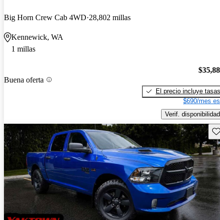
Big Horn Crew Cab 4WD
28,802 millas
Kennewick, WA
1 millas
$35,8
Buena oferta
El precio incluye tasa
$690/mes es
Verif. disponibilidad
Gu