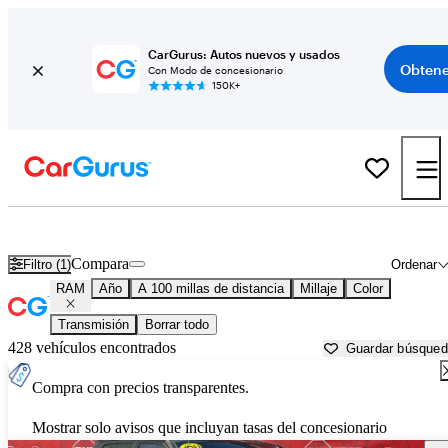
CarGurus: Autos nuevos y usados
Obtene
Con Modo de concesionario
150K+
Autos RAM usados en venta cerca de
Kennewick, WA
Compara
Filtro (1)
Ordenar
RAM
Año
A 100 millas de distancia
Millaje
Color
Transmisión
Borrar todo
428 vehículos encontrados
Guardar búsque
Compra con precios transparentes.
Mostrar solo avisos que incluyan tasas del concesionario