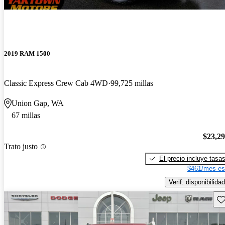
2019 RAM 1500
Classic Express Crew Cab 4WD
99,725 millas
Union Gap, WA
67 millas
$23,2
Trato justo
El precio incluye tasa
$461/mes es
Verif. disponibilidad
Gu