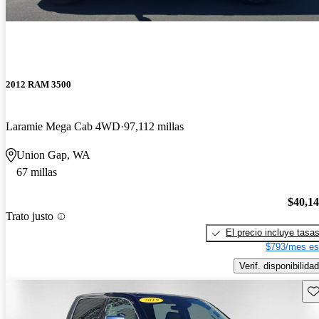
2012 RAM 3500
Laramie Mega Cab 4WD
97,112 millas
Union Gap, WA
67 millas
$40,1
Trato justo
El precio incluye tasa
$793/mes es
Verif. disponibilidad
Gu