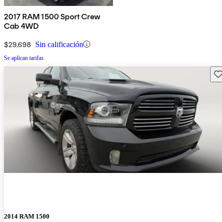
2017 RAM 1500 Sport Crew
Cab 4WD
$29,698
Sin calificación
Se aplican tarifas
Gu
2014 RAM 1500