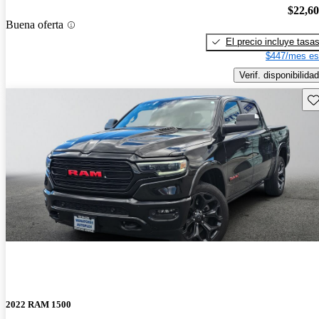
$22,6
Buena oferta
El precio incluye tasa
$447/mes es
Verif. disponibilidad
Gu
2022 RAM 1500