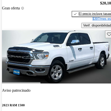
$20,1
Gran oferta
El precio incluye tasa
$397/mes es
Verif. disponibilidad
Gu
Aviso patrocinado
2023 RAM 1500