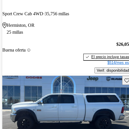
Sport Crew Cab 4WD
35,756 millas
Hermiston, OR
25 millas
$26,0
Buena oferta
El precio incluye tasa
$514/mes es
Verif. disponibilidad
Gu