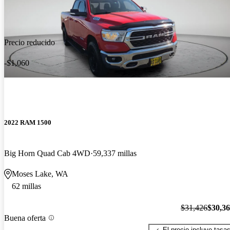
Precio reducido
-$1,060
2022 RAM 1500
Big Horn Quad Cab 4WD
59,337 millas
Moses Lake, WA
62 millas
$31,426
$30,3
Buena oferta
El precio incluye tasa