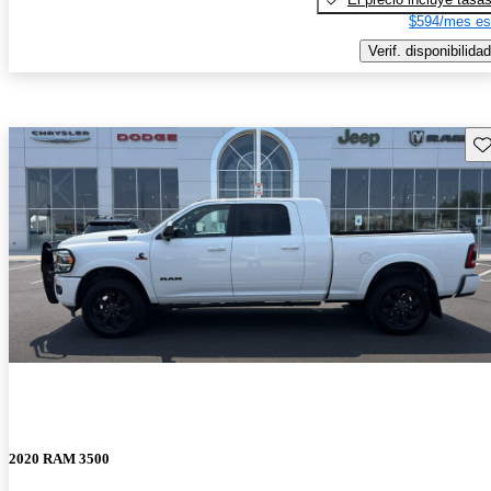
$594/mes es
Verif. disponibilidad
Gu
2020 RAM 3500