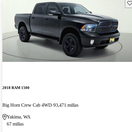
Gu
2018 RAM 1500
Big Horn Crew Cab 4WD
93,471 millas
Yakima, WA
67 millas