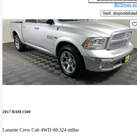
$873/mes es
Verif. disponibilidad
Gu
2017 RAM 1500
Laramie Crew Cab 4WD
68,324 millas