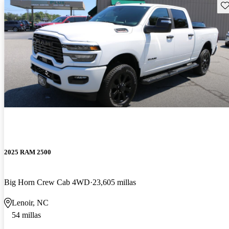
Gu
2025 RAM 2500
Big Horn Crew Cab 4WD
23,605 millas
Lenoir, NC
54 millas