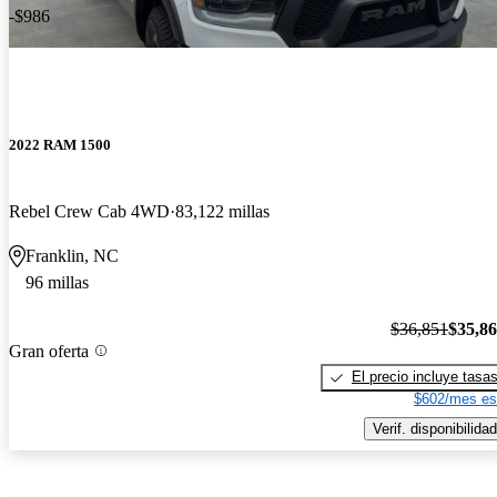
-$986
2022 RAM 1500
Rebel Crew Cab 4WD
83,122 millas
Franklin, NC
96 millas
$36,851
$35,8
Gran oferta
El precio incluye tasa
$602/mes es
Verif. disponibilidad