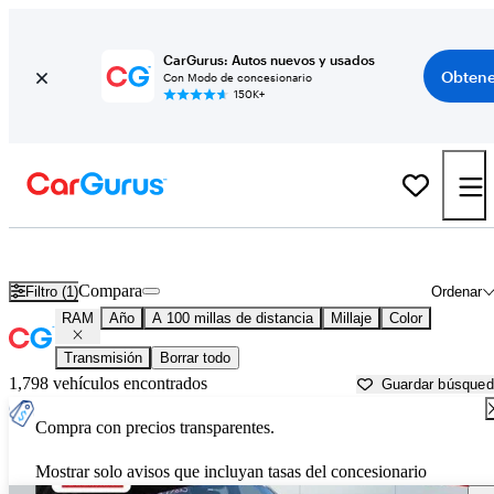
CarGurus: Autos nuevos y usados
Obtene
Con Modo de concesionario
150K+
Autos RAM usados en venta cerca de
Johnson City, TN
Compara
Filtro (1)
Ordenar
RAM
Año
A 100 millas de distancia
Millaje
Color
Transmisión
Borrar todo
1,798 vehículos encontrados
Guardar búsque
Compra con precios transparentes.
Mostrar solo avisos que incluyan tasas del concesionario