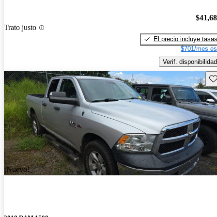
$41,6
Trato justo
El precio incluye tasa
$701/mes es
Verif. disponibilidad
Gu
¡Nuevo!