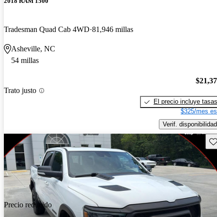
2018 RAM 1500
Tradesman Quad Cab 4WD
81,946 millas
Asheville, NC
54 millas
$21,3
Trato justo
El precio incluye tasa
$325/mes es
Verif. disponibilidad
Gu
Precio reducido