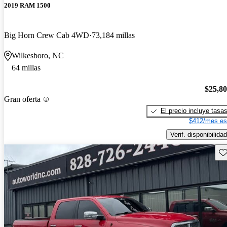
2019 RAM 1500
Big Horn Crew Cab 4WD
73,184 millas
Wilkesboro, NC
64 millas
$25,8
Gran oferta
El precio incluye tasa
$412/mes es
Verif. disponibilidad
Gu