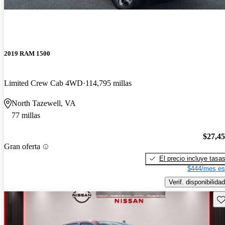
2019 RAM 1500
Limited Crew Cab 4WD
114,795 millas
North Tazewell, VA
77 millas
$27,4
Gran oferta
El precio incluye tasa
$444/mes es
Verif. disponibilidad
Gu