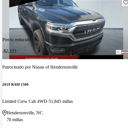
Gu
Precio reducido
-$2,223
Patrocinado por
Nissan of Hendersonville
2019 RAM 1500
Limited Crew Cab 4WD
51,845 millas
Hendersonville, NC
70 millas