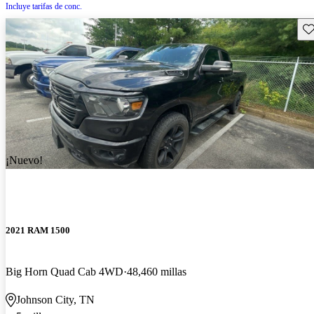
Incluye tarifas de conc.
Gu
¡Nuevo!
2021 RAM 1500
Big Horn Quad Cab 4WD
48,460 millas
Johnson City, TN