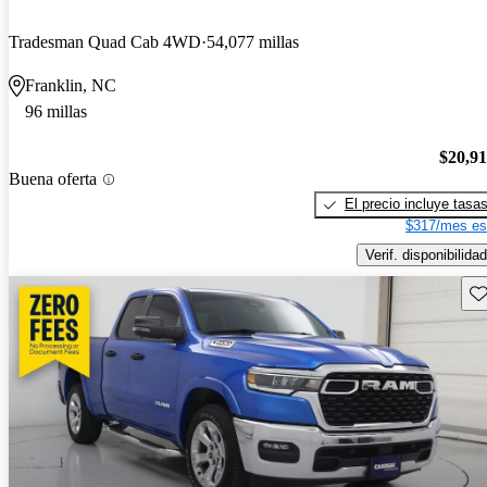
Tradesman Quad Cab 4WD
54,077 millas
Franklin, NC
96 millas
$20,9
Buena oferta
El precio incluye tasa
$317/mes es
Verif. disponibilidad
Gu