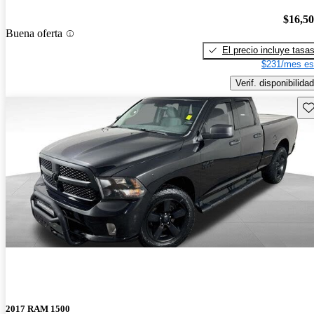
$16,5
Buena oferta
El precio incluye tasa
$231/mes es
Verif. disponibilidad
Gu
2017 RAM 1500