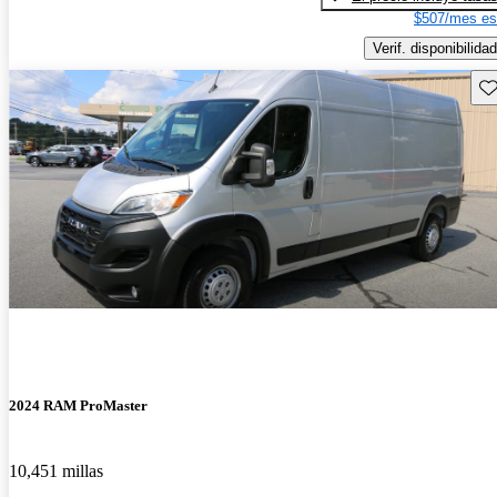
$507/mes es
Verif. disponibilidad
Gu
2024 RAM ProMaster
10,451 millas