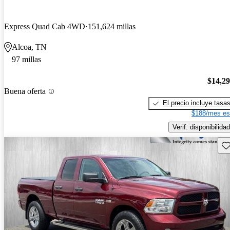
Express Quad Cab 4WD
151,624 millas
Alcoa, TN
97 millas
$14,2
Buena oferta
El precio incluye tasa
$188/mes es
Verif. disponibilidad
Gu