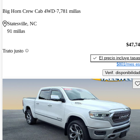
Big Horn Crew Cab 4WD
7,781 millas
Statesville, NC
91 millas
$47,7
Trato justo
El precio incluye tasa
$801/mes es
Verif. disponibilidad
Gu