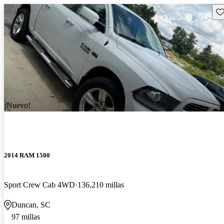
Gu
¡Nuevo!
2014 RAM 1500
Sport Crew Cab 4WD
136,210 millas
Duncan, SC
97 millas