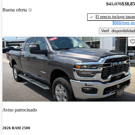
$41,076
$38,8
Buena oferta
El precio incluye tasa
$666/mes es
Verif. disponibilidad
Gu
Aviso patrocinado
2026 RAM 2500