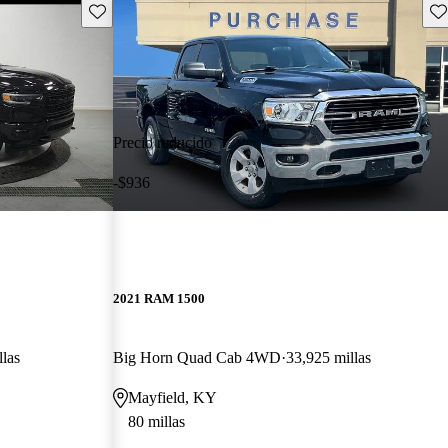
Guarda este Aviso
Gu
Precio reducido
-$936
2021 RAM 1500
llas
Big Horn Quad Cab 4WD
33,925 millas
Mayfield, KY
80 millas