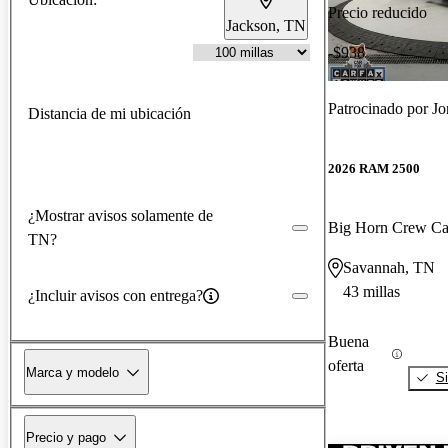
Precio reducido
Jackson, TN
-$938
Patrocinado por
Jo
Distancia de mi ubicación
2026 RAM 2500
¿Mostrar avisos solamente de
Big Horn Crew C
TN?
Savannah, TN
43 millas
¿Incluir avisos con entrega?
Buena
oferta
Marca y modelo
Si
Precio y pago