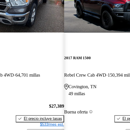
2017 RAM 1500
ab 4WD
64,701 millas
Rebel Crew Cab 4WD
150,394 mil
Covington, TN
49 millas
$27,389
Buena oferta
El precio incluye tasas
El p
$533/mes est.