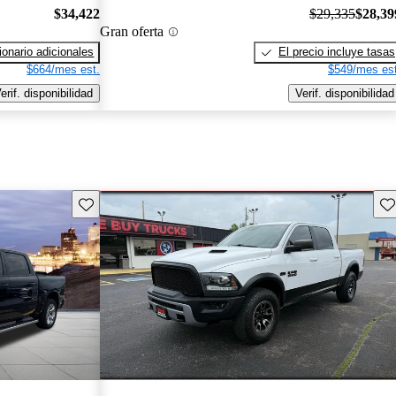
$34,422
$29,335
$28,39
Gran oferta
onario adicionales
El precio incluye tasas
$664/mes est.
$549/mes est
erif. disponibilidad
Verif. disponibilidad
Guarda este Aviso
Gu