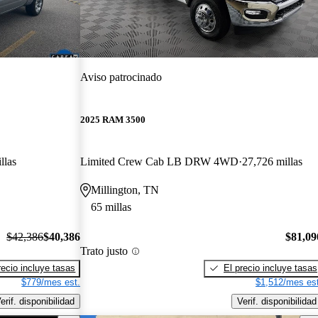
Aviso patrocinado
2025 RAM 3500
llas
Limited Crew Cab LB DRW 4WD
27,726 millas
Millington, TN
65 millas
$42,386
$40,386
$81,09
Trato justo
recio incluye tasas
El precio incluye tasas
$779/mes est.
$1,512/mes est
erif. disponibilidad
Verif. disponibilidad