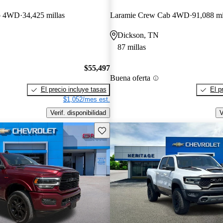
b 4WD
34,425 millas
Laramie Crew Cab 4WD
91,088 mi
Dickson, TN
87 millas
$55,497
Buena oferta
El precio incluye tasas
El p
$1,052/mes est.
Verif. disponibilidad
V
Guarda este Aviso