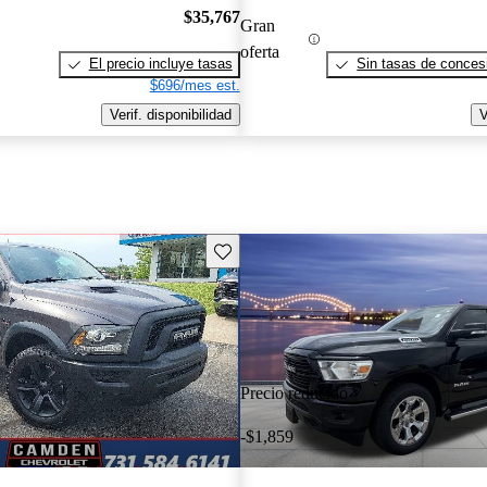
$35,767
Gran
oferta
El precio incluye tasas
Sin tasas de concesi
$696/mes est.
Verif. disponibilidad
V
Guarda este Aviso
Precio reducido
-$1,859