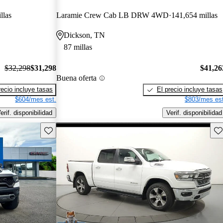
llas
Laramie Crew Cab LB DRW 4WD
141,654 millas
Dickson, TN
87 millas
$32,298
$31,298
$41,26
Buena oferta
recio incluye tasas
El precio incluye tasas
$604/mes est.
$803/mes est
erif. disponibilidad
Verif. disponibilidad
Guarda este Aviso
Gu