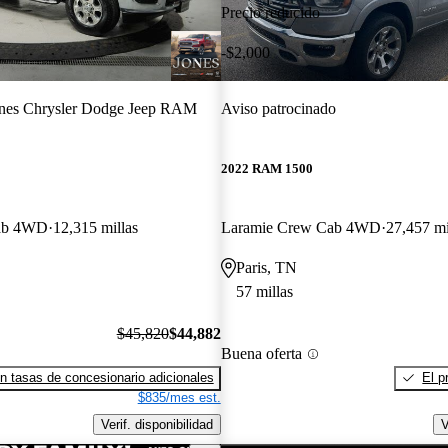
Precio reducido
-$2,000
nes Chrysler Dodge Jeep RAM
Aviso patrocinado
2022 RAM 1500
ab 4WD
12,315 millas
Laramie Crew Cab 4WD
27,457 mi
Paris, TN
57 millas
$45,820
$44,882
Buena oferta
n tasas de concesionario adicionales
El p
$835/mes est.
Verif. disponibilidad
V