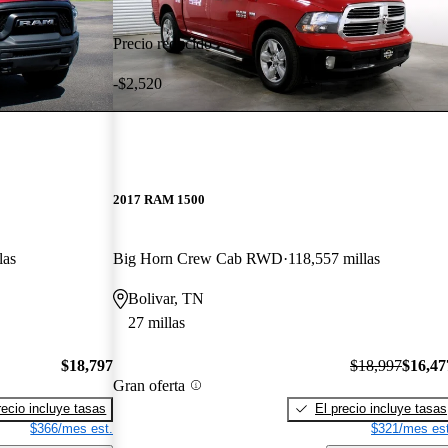
Precio reducido
-$2,520
2017 RAM 1500
las
Big Horn Crew Cab RWD
118,557 millas
Bolivar, TN
27 millas
$18,797
$18,997
$16,47
Gran oferta
recio incluye tasas
El precio incluye tasas
$366/mes est.
$321/mes est