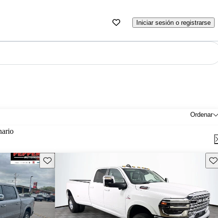
Iniciar sesión o registrarse
Ordenar
nario
Guarda este Aviso
Gu