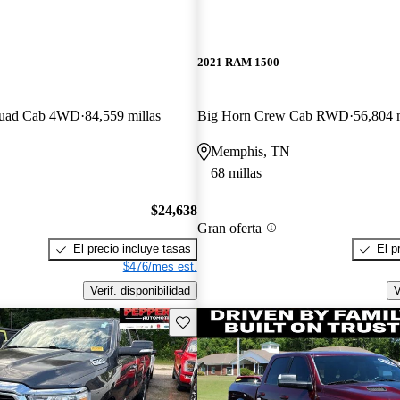
2021 RAM 1500
Quad Cab 4WD
84,559 millas
Big Horn Crew Cab RWD
56,804 m
Memphis, TN
68 millas
$24,638
Gran oferta
El precio incluye tasas
El p
$476/mes est.
Verif. disponibilidad
V
Guarda este Aviso