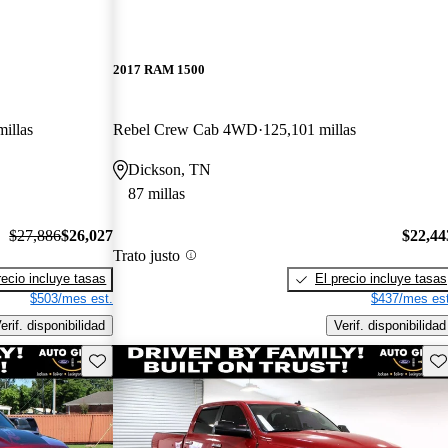
2017 RAM 1500
illas
Rebel Crew Cab 4WD
125,101 millas
Dickson, TN
87 millas
$27,886
$26,027
$22,44
Trato justo
recio incluye tasas
El precio incluye tasas
$503/mes est.
$437/mes est
erif. disponibilidad
Verif. disponibilidad
Guarda este Aviso
Gu